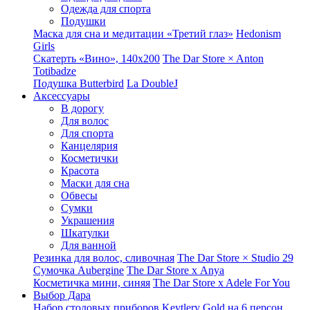
Одежда для спорта
Подушки
Маска для сна и медитации «Третий глаз»
Hedonism
Girls
Скатерть «Вино», 140х200
The Dar Store × Anton
Totibadze
Подушка Butterbird
La DoubleJ
Аксессуары
В дорогу
Для волос
Для спорта
Канцелярия
Косметички
Красота
Маски для сна
Обвесы
Сумки
Украшения
Шкатулки
Для ванной
Резинка для волос, сливочная
The Dar Store × Studio 29
Сумочка Aubergine
The Dar Store x Anya
Косметичка мини, синяя
The Dar Store x Adele For You
Выбор Дара
Набор столовых приборов Keytlery Gold на 6 персон