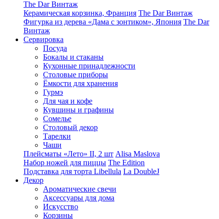
The Dar Винтаж
Керамическая корзинка, Франция
The Dar Винтаж
Фигурка из дерева «Дама с зонтиком», Япония
The Dar
Винтаж
Сервировка
Посуда
Бокалы и стаканы
Кухонные принадлежности
Столовые приборы
Ëмкости для хранения
Гурмэ
Для чая и кофе
Кувшины и графины
Сомелье
Столовый декор
Тарелки
Чаши
Плейсматы «Лето» II, 2 шт
Alisa Maslova
Набор ножей для пиццы
The Edition
Подставка для торта Libellula
La DoubleJ
Декор
Ароматические свечи
Аксессуары для дома
Искусство
Корзины