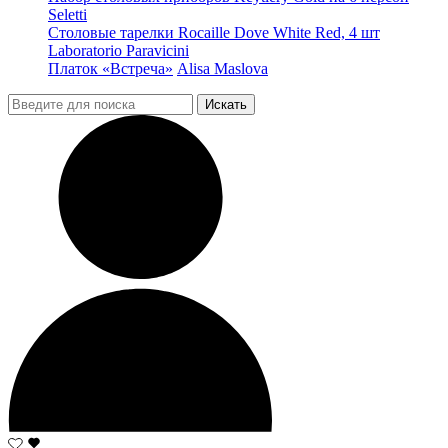
Seletti
Столовые тарелки Rocaille Dove White Red, 4 шт
Laboratorio Paravicini
Платок «Встреча»
Alisa Maslova