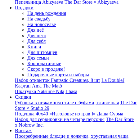
Пепельница Abizyaeva
The Dar Store × Abizyaeva
Подарки
На день рождения
На свадьбу
На новоселье
Для неё
Для него
Для себя
Книги
Для питомцев
Для семьи
Корпоративные
Скоро в продаже!
Подарочные карты и наборы
Набор открыток Fantastic Creatures, 8 шт
La DoubleJ
Кафтан Ama
The Mató
Шкатулка Natsume Nila
Lhasa
Скидки
Рубашка в пижамном стиле с буфами, сливочная
The Dar
Store × Studio 29
Подушка 40x40 «Изголовье из трав I»
Даша Сурма
Набор для сервировки на четыре персоны
The Dar Store
х Nobrow Inc.
Винтаж
Посеребренные блюдце и ложечка, хрустальная чаша