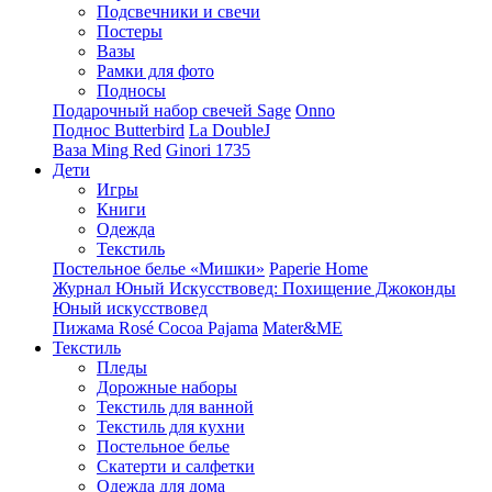
Подсвечники и свечи
Постеры
Вазы
Рамки для фото
Подносы
Подарочный набор свечей Sage
Onno
Поднос Butterbird
La DoubleJ
Ваза Ming Red
Ginori 1735
Дети
Игры
Книги
Одежда
Текстиль
Постельное белье «Мишки»
Paperie Home
Журнал Юный Искусствовед: Похищение Джоконды
Юный искусствовед
Пижама Rosé Cocoa Pajama
Mater&ME
Текстиль
Пледы
Дорожные наборы
Текстиль для ванной
Текстиль для кухни
Постельное белье
Скатерти и салфетки
Одежда для дома