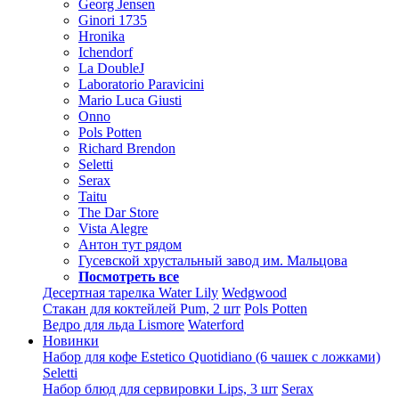
Georg Jensen
Ginori 1735
Hronika
Ichendorf
La DoubleJ
Laboratorio Paravicini
Mario Luca Giusti
Onno
Pols Potten
Richard Brendon
Seletti
Serax
Taitu
The Dar Store
Vista Alegre
Антон тут рядом
Гусевской хрустальный завод им. Мальцова
Посмотреть все
Десертная тарелка Water Lily
Wedgwood
Стакан для коктейлей Pum, 2 шт
Pols Potten
Ведро для льда Lismore
Waterford
Новинки
Набор для кофе Estetico Quotidiano (6 чашек с ложками)
Seletti
Набор блюд для сервировки Lips, 3 шт
Serax