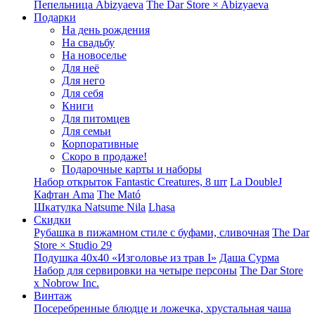
Пепельница Abizyaeva
The Dar Store × Abizyaeva
Подарки
На день рождения
На свадьбу
На новоселье
Для неё
Для него
Для себя
Книги
Для питомцев
Для семьи
Корпоративные
Скоро в продаже!
Подарочные карты и наборы
Набор открыток Fantastic Creatures, 8 шт
La DoubleJ
Кафтан Ama
The Mató
Шкатулка Natsume Nila
Lhasa
Скидки
Рубашка в пижамном стиле с буфами, сливочная
The Dar
Store × Studio 29
Подушка 40x40 «Изголовье из трав I»
Даша Сурма
Набор для сервировки на четыре персоны
The Dar Store
х Nobrow Inc.
Винтаж
Посеребренные блюдце и ложечка, хрустальная чаша