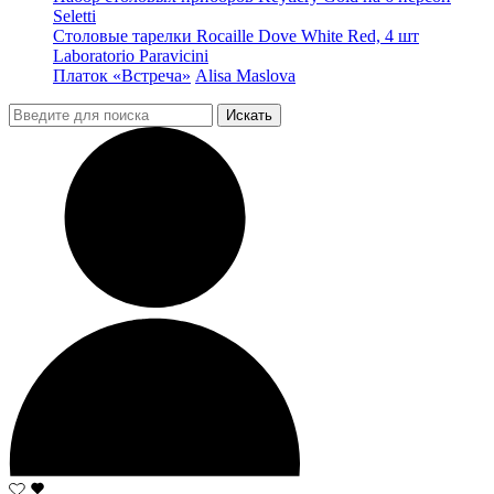
Seletti
Столовые тарелки Rocaille Dove White Red, 4 шт
Laboratorio Paravicini
Платок «Встреча»
Alisa Maslova