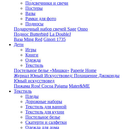
Подсвечники и свечи
Постеры
Вазы
Рамки для фото
Подносы
Подарочный набор свечей Sage
Onno
Поднос Butterbird
La DoubleJ
Ваза Ming Red
Ginori 1735
Дети
Игры
Книги
Одежда
Текстиль
Постельное белье «Мишки»
Paperie Home
Журнал Юный Искусствовед: Похищение Джоконды
Юный искусствовед
Пижама Rosé Cocoa Pajama
Mater&ME
Текстиль
Пледы
Дорожные наборы
Текстиль для ванной
Текстиль для кухни
Постельное белье
Скатерти и салфетки
Одежда для дома