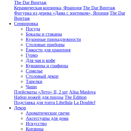
The Dar Винтаж
Керамическая корзинка, Франция
The Dar Винтаж
Фигурка из дерева «Дама с зонтиком», Япония
The Dar
Винтаж
Сервировка
Посуда
Бокалы и стаканы
Кухонные принадлежности
Столовые приборы
Ëмкости для хранения
Гурмэ
Для чая и кофе
Кувшины и графины
Сомелье
Столовый декор
Тарелки
Чаши
Плейсматы «Лето» II, 2 шт
Alisa Maslova
Набор ножей для пиццы
The Edition
Подставка для торта Libellula
La DoubleJ
Декор
Ароматические свечи
Аксессуары для дома
Искусство
Корзины