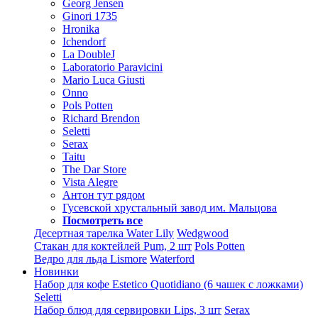
Georg Jensen
Ginori 1735
Hronika
Ichendorf
La DoubleJ
Laboratorio Paravicini
Mario Luca Giusti
Onno
Pols Potten
Richard Brendon
Seletti
Serax
Taitu
The Dar Store
Vista Alegre
Антон тут рядом
Гусевской хрустальный завод им. Мальцова
Посмотреть все
Десертная тарелка Water Lily
Wedgwood
Стакан для коктейлей Pum, 2 шт
Pols Potten
Ведро для льда Lismore
Waterford
Новинки
Набор для кофе Estetico Quotidiano (6 чашек с ложками)
Seletti
Набор блюд для сервировки Lips, 3 шт
Serax