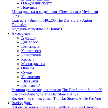
Одежда для спорта
Подушки
Маска для сна и медитации «Третий глаз»
Hedonism
Girls
Скатерть «Вино», 140х200
The Dar Store × Anton
Totibadze
Подушка Butterbird
La DoubleJ
Аксессуары
В дорогу
Для волос
Для спорта
Канцелярия
Косметички
Красота
Маски для сна
Обвесы
Сумки
Украшения
Шкатулки
Для ванной
Резинка для волос, сливочная
The Dar Store × Studio 29
Сумочка Aubergine
The Dar Store x Anya
Косметичка мини, синяя
The Dar Store x Adele For You
Выбор Дара
Набор столовых приборов Keytlery Gold на 6 персон