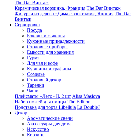
The Dar Винтаж
Керамическая корзинка, Франция
The Dar Винтаж
Фигурка из дерева «Дама с зонтиком», Япония
The Dar
Винтаж
Сервировка
Посуда
Бокалы и стаканы
Кухонные принадлежности
Столовые приборы
Ëмкости для хранения
Гурмэ
Для чая и кофе
Кувшины и графины
Сомелье
Столовый декор
Тарелки
Чаши
Плейсматы «Лето» II, 2 шт
Alisa Maslova
Набор ножей для пиццы
The Edition
Подставка для торта Libellula
La DoubleJ
Декор
Ароматические свечи
Аксессуары для дома
Искусство
Корзины