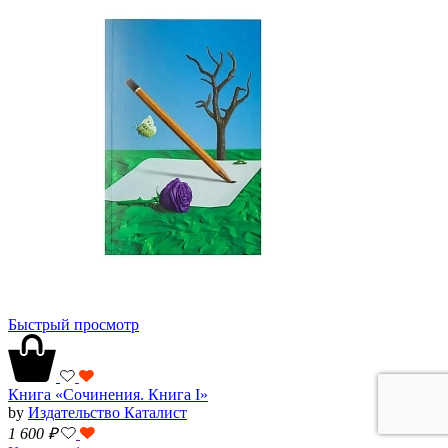
Быстрый просмотр
Книга «Сочинения. Книга I»
by
Издательство Каталист
1 600
₽