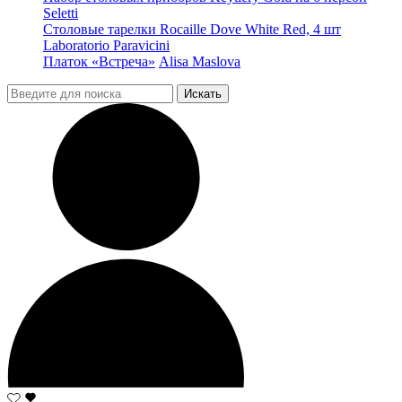
Seletti
Столовые тарелки Rocaille Dove White Red, 4 шт
Laboratorio Paravicini
Платок «Встреча»
Alisa Maslova