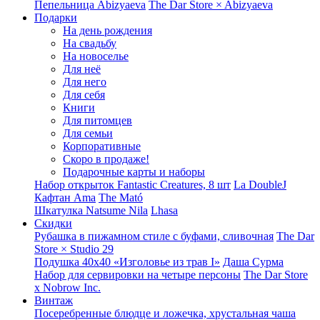
Пепельница Abizyaeva
The Dar Store × Abizyaeva
Подарки
На день рождения
На свадьбу
На новоселье
Для неё
Для него
Для себя
Книги
Для питомцев
Для семьи
Корпоративные
Скоро в продаже!
Подарочные карты и наборы
Набор открыток Fantastic Creatures, 8 шт
La DoubleJ
Кафтан Ama
The Mató
Шкатулка Natsume Nila
Lhasa
Скидки
Рубашка в пижамном стиле с буфами, сливочная
The Dar
Store × Studio 29
Подушка 40x40 «Изголовье из трав I»
Даша Сурма
Набор для сервировки на четыре персоны
The Dar Store
х Nobrow Inc.
Винтаж
Посеребренные блюдце и ложечка, хрустальная чаша