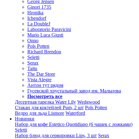
Georg Jensen
Ginori 1735
Hronika
Ichendorf
La DoubleJ
Laboratorio Paravicini
Mario Luca Giusti
Onno
Pols Potten
Richard Brendon
Seletti
Serax
Taitu
The Dar Store
Vista Alegre
Антон тут рядом
Гусевской хрустальный завод им. Мальцова
Посмотреть все
Десертная тарелка Water Lily
Wedgwood
Стакан для коктейлей Pum, 2 шт
Pols Potten
Ведро для льда Lismore
Waterford
Новинки
Набор для кофе Estetico Quotidiano (6 чашек с ложками)
Seletti
Набор блюд для сервировки Lips, 3 шт
Serax