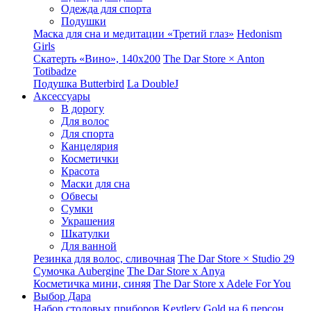
Одежда для спорта
Подушки
Маска для сна и медитации «Третий глаз»
Hedonism
Girls
Скатерть «Вино», 140х200
The Dar Store × Anton
Totibadze
Подушка Butterbird
La DoubleJ
Аксессуары
В дорогу
Для волос
Для спорта
Канцелярия
Косметички
Красота
Маски для сна
Обвесы
Сумки
Украшения
Шкатулки
Для ванной
Резинка для волос, сливочная
The Dar Store × Studio 29
Сумочка Aubergine
The Dar Store x Anya
Косметичка мини, синяя
The Dar Store x Adele For You
Выбор Дара
Набор столовых приборов Keytlery Gold на 6 персон