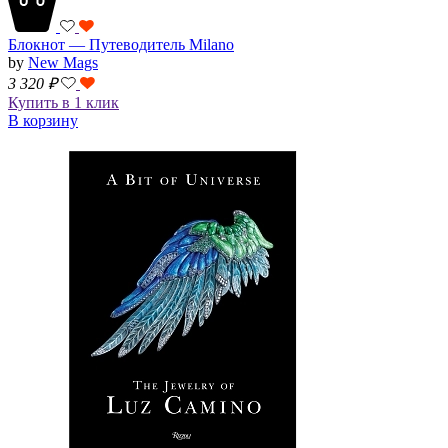
Блокнот — Путеводитель Milano
by
New Mags
3 320
₽
Купить в 1 клик
В корзину