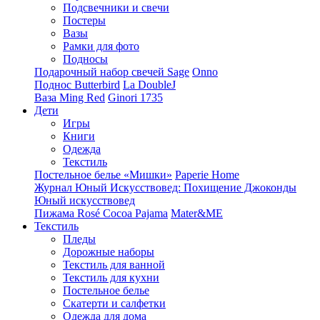
Подсвечники и свечи
Постеры
Вазы
Рамки для фото
Подносы
Подарочный набор свечей Sage
Onno
Поднос Butterbird
La DoubleJ
Ваза Ming Red
Ginori 1735
Дети
Игры
Книги
Одежда
Текстиль
Постельное белье «Мишки»
Paperie Home
Журнал Юный Искусствовед: Похищение Джоконды
Юный искусствовед
Пижама Rosé Cocoa Pajama
Mater&ME
Текстиль
Пледы
Дорожные наборы
Текстиль для ванной
Текстиль для кухни
Постельное белье
Скатерти и салфетки
Одежда для дома