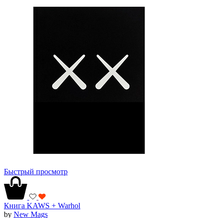
Быстрый просмотр
Книга KAWS + Warhol
by
New Mags