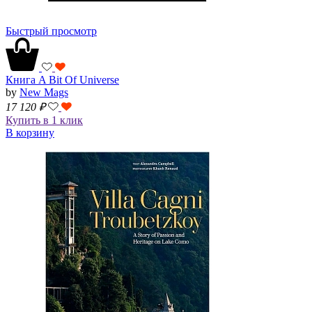
Быстрый просмотр
Книга A Bit Of Universe
by
New Mags
17 120
₽
Купить в 1 клик
В корзину