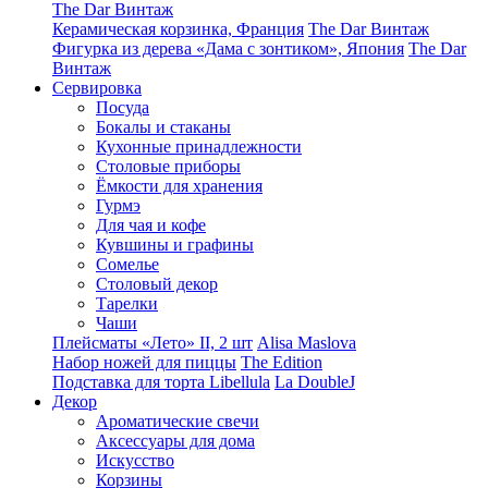
The Dar Винтаж
Керамическая корзинка, Франция
The Dar Винтаж
Фигурка из дерева «Дама с зонтиком», Япония
The Dar
Винтаж
Сервировка
Посуда
Бокалы и стаканы
Кухонные принадлежности
Столовые приборы
Ëмкости для хранения
Гурмэ
Для чая и кофе
Кувшины и графины
Сомелье
Столовый декор
Тарелки
Чаши
Плейсматы «Лето» II, 2 шт
Alisa Maslova
Набор ножей для пиццы
The Edition
Подставка для торта Libellula
La DoubleJ
Декор
Ароматические свечи
Аксессуары для дома
Искусство
Корзины