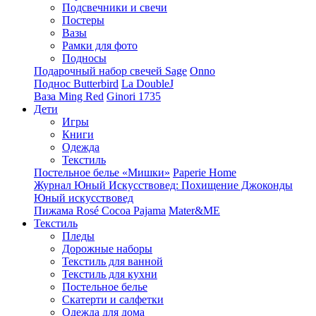
Подсвечники и свечи
Постеры
Вазы
Рамки для фото
Подносы
Подарочный набор свечей Sage
Onno
Поднос Butterbird
La DoubleJ
Ваза Ming Red
Ginori 1735
Дети
Игры
Книги
Одежда
Текстиль
Постельное белье «Мишки»
Paperie Home
Журнал Юный Искусствовед: Похищение Джоконды
Юный искусствовед
Пижама Rosé Cocoa Pajama
Mater&ME
Текстиль
Пледы
Дорожные наборы
Текстиль для ванной
Текстиль для кухни
Постельное белье
Скатерти и салфетки
Одежда для дома