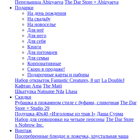
Пепельница Abizyaeva
The Dar Store × Abizyaeva
Подарки
На день рождения
На свадьбу
На новоселье
Для неё
Для него
Для себя
Книги
Для питомцев
Для семьи
Корпоративные
Скоро в продаже!
Подарочные карты и наборы
Набор открыток Fantastic Creatures, 8 шт
La DoubleJ
Кафтан Ama
The Mató
Шкатулка Natsume Nila
Lhasa
Скидки
Рубашка в пижамном стиле с буфами, сливочная
The Dar
Store × Studio 29
Подушка 40x40 «Изголовье из трав I»
Даша Сурма
Набор для сервировки на четыре персоны
The Dar Store
х Nobrow Inc.
Винтаж
Посеребренные блюдце и ложечка, хрустальная чаша