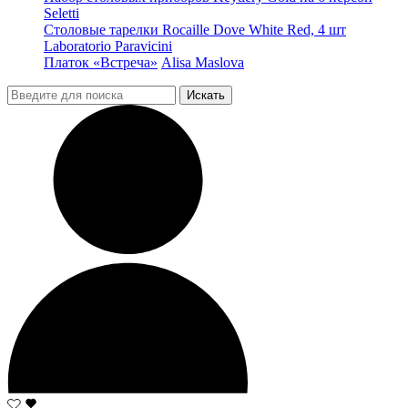
Seletti
Столовые тарелки Rocaille Dove White Red, 4 шт
Laboratorio Paravicini
Платок «Встреча»
Alisa Maslova