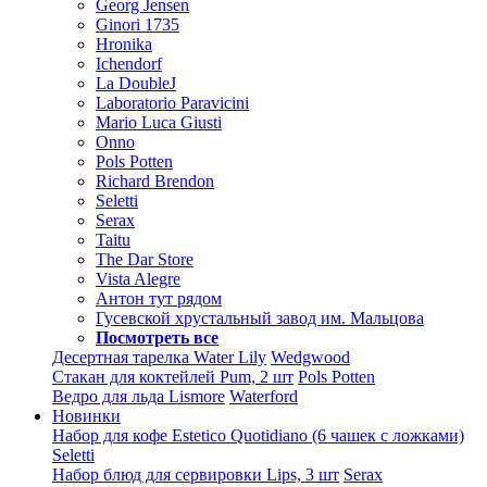
Georg Jensen
Ginori 1735
Hronika
Ichendorf
La DoubleJ
Laboratorio Paravicini
Mario Luca Giusti
Onno
Pols Potten
Richard Brendon
Seletti
Serax
Taitu
The Dar Store
Vista Alegre
Антон тут рядом
Гусевской хрустальный завод им. Мальцова
Посмотреть все
Десертная тарелка Water Lily
Wedgwood
Стакан для коктейлей Pum, 2 шт
Pols Potten
Ведро для льда Lismore
Waterford
Новинки
Набор для кофе Estetico Quotidiano (6 чашек с ложками)
Seletti
Набор блюд для сервировки Lips, 3 шт
Serax