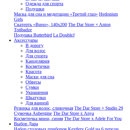
Одежда для спорта
Подушки
Маска для сна и медитации «Третий глаз»
Hedonism
Girls
Скатерть «Вино», 140х200
The Dar Store × Anton
Totibadze
Подушка Butterbird
La DoubleJ
Аксессуары
В дорогу
Для волос
Для спорта
Канцелярия
Косметички
Красота
Маски для сна
Обвесы
Сумки
Украшения
Шкатулки
Для ванной
Резинка для волос, сливочная
The Dar Store × Studio 29
Сумочка Aubergine
The Dar Store x Anya
Косметичка мини, синяя
The Dar Store x Adele For You
Выбор Дара
Набор столовых приборов Keytlery Gold на 6 персон