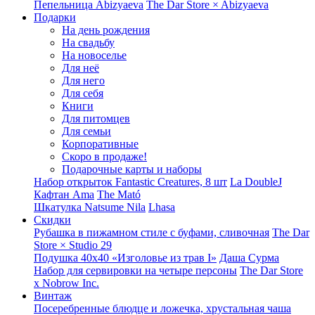
Пепельница Abizyaeva
The Dar Store × Abizyaeva
Подарки
На день рождения
На свадьбу
На новоселье
Для неё
Для него
Для себя
Книги
Для питомцев
Для семьи
Корпоративные
Скоро в продаже!
Подарочные карты и наборы
Набор открыток Fantastic Creatures, 8 шт
La DoubleJ
Кафтан Ama
The Mató
Шкатулка Natsume Nila
Lhasa
Скидки
Рубашка в пижамном стиле с буфами, сливочная
The Dar
Store × Studio 29
Подушка 40x40 «Изголовье из трав I»
Даша Сурма
Набор для сервировки на четыре персоны
The Dar Store
х Nobrow Inc.
Винтаж
Посеребренные блюдце и ложечка, хрустальная чаша