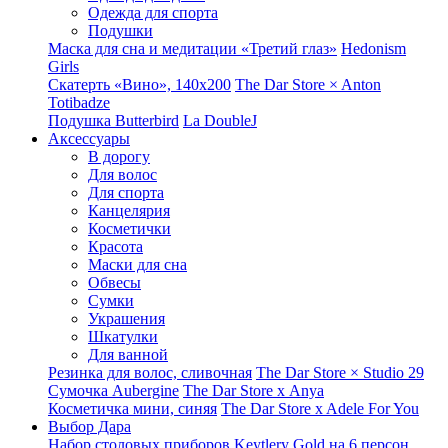
Одежда для спорта
Подушки
Маска для сна и медитации «Третий глаз»
Hedonism
Girls
Скатерть «Вино», 140х200
The Dar Store × Anton
Totibadze
Подушка Butterbird
La DoubleJ
Аксессуары
В дорогу
Для волос
Для спорта
Канцелярия
Косметички
Красота
Маски для сна
Обвесы
Сумки
Украшения
Шкатулки
Для ванной
Резинка для волос, сливочная
The Dar Store × Studio 29
Сумочка Aubergine
The Dar Store x Anya
Косметичка мини, синяя
The Dar Store x Adele For You
Выбор Дара
Набор столовых приборов Keytlery Gold на 6 персон