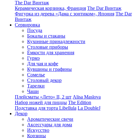
The Dar Винтаж
Керамическая корзинка, Франция
The Dar Винтаж
Фигурка из дерева «Дама с зонтиком», Япония
The Dar
Винтаж
Сервировка
Посуда
Бокалы и стаканы
Кухонные принадлежности
Столовые приборы
Ëмкости для хранения
Гурмэ
Для чая и кофе
Кувшины и графины
Сомелье
Столовый декор
Тарелки
Чаши
Плейсматы «Лето» II, 2 шт
Alisa Maslova
Набор ножей для пиццы
The Edition
Подставка для торта Libellula
La DoubleJ
Декор
Ароматические свечи
Аксессуары для дома
Искусство
Корзины