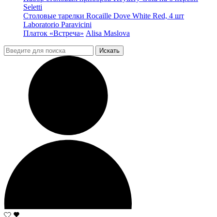
Seletti
Столовые тарелки Rocaille Dove White Red, 4 шт
Laboratorio Paravicini
Платок «Встреча»
Alisa Maslova