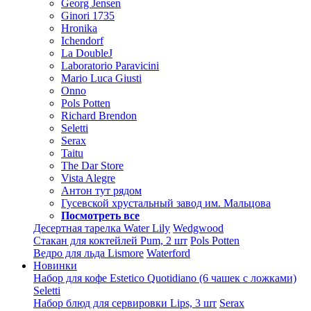
Georg Jensen
Ginori 1735
Hronika
Ichendorf
La DoubleJ
Laboratorio Paravicini
Mario Luca Giusti
Onno
Pols Potten
Richard Brendon
Seletti
Serax
Taitu
The Dar Store
Vista Alegre
Антон тут рядом
Гусевской хрустальный завод им. Мальцова
Посмотреть все
Десертная тарелка Water Lily
Wedgwood
Стакан для коктейлей Pum, 2 шт
Pols Potten
Ведро для льда Lismore
Waterford
Новинки
Набор для кофе Estetico Quotidiano (6 чашек с ложками)
Seletti
Набор блюд для сервировки Lips, 3 шт
Serax