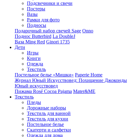
Подсвечники и свечи
Постеры
Вазы
Рамки для фото
Подносы
Подарочный набор свечей Sage
Onno
Поднос Butterbird
La DoubleJ
Ваза Ming Red
Ginori 1735
Дети
Игры
Книги
Одежда
Текстиль
Постельное белье «Мишки»
Paperie Home
Журнал Юный Искусствовед: Похищение Джоконды
Юный искусствовед
Пижама Rosé Cocoa Pajama
Mater&ME
Текстиль
Пледы
Дорожные наборы
Текстиль для ванной
Текстиль для кухни
Постельное белье
Скатерти и салфетки
Одежда для дома