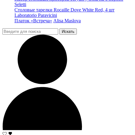
Seletti
Столовые тарелки Rocaille Dove White Red, 4 шт
Laboratorio Paravicini
Платок «Встреча»
Alisa Maslova