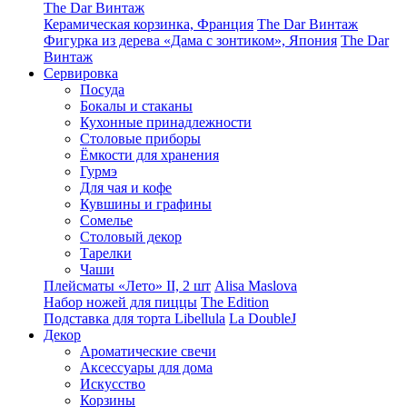
The Dar Винтаж
Керамическая корзинка, Франция
The Dar Винтаж
Фигурка из дерева «Дама с зонтиком», Япония
The Dar
Винтаж
Сервировка
Посуда
Бокалы и стаканы
Кухонные принадлежности
Столовые приборы
Ëмкости для хранения
Гурмэ
Для чая и кофе
Кувшины и графины
Сомелье
Столовый декор
Тарелки
Чаши
Плейсматы «Лето» II, 2 шт
Alisa Maslova
Набор ножей для пиццы
The Edition
Подставка для торта Libellula
La DoubleJ
Декор
Ароматические свечи
Аксессуары для дома
Искусство
Корзины