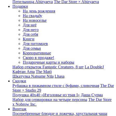
Пепельница Abizyaeva
The Dar Store × Abizyaeva
Подарки
На день рождения
На свадьбу
На новоселье
Для неё
Для него
Для себя
Книги
Для питомцев
Для семьи
Корпоративные
Скоро в продаже!
Подарочные карты и наборы
Набор открыток Fantastic Creatures, 8 шт
La DoubleJ
Кафтан Ama
The Mató
Шкатулка Natsume Nila
Lhasa
Скидки
Рубашка в пижамном стиле с буфами, сливочная
The Dar
Store × Studio 29
Подушка 40x40 «Изголовье из трав I»
Даша Сурма
Набор для сервировки на четыре персоны
The Dar Store
х Nobrow Inc.
Винтаж
Посеребренные блюдце и ложечка, хрустальная чаша