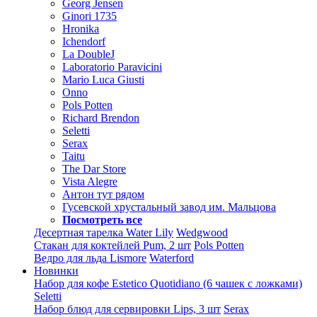
Georg Jensen
Ginori 1735
Hronika
Ichendorf
La DoubleJ
Laboratorio Paravicini
Mario Luca Giusti
Onno
Pols Potten
Richard Brendon
Seletti
Serax
Taitu
The Dar Store
Vista Alegre
Антон тут рядом
Гусевской хрустальный завод им. Мальцова
Посмотреть все
Десертная тарелка Water Lily
Wedgwood
Стакан для коктейлей Pum, 2 шт
Pols Potten
Ведро для льда Lismore
Waterford
Новинки
Набор для кофе Estetico Quotidiano (6 чашек с ложками)
Seletti
Набор блюд для сервировки Lips, 3 шт
Serax