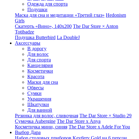
Одежда для спорта
Подушки
Маска для сна и медитации «Третий глаз»
Hedonism
Girls
Скатерть «Вино», 140х200
The Dar Store × Anton
Totibadze
Подушка Butterbird
La DoubleJ
Аксессуары
В дорогу
Для волос
Для спорта
Канцелярия
Косметички
Красота
Маски для сна
Обвесы
Сумки
Украшения
Шкатулки
Для ванной
Резинка для волос, сливочная
The Dar Store × Studio 29
Сумочка Aubergine
The Dar Store x Anya
Косметичка мини, синяя
The Dar Store x Adele For You
Выбор Дара
Набор столовых приборов Keytlery Gold на 6 персон