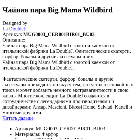
Чайная пара Big Mama Wildbird
Designed by
La DoubleJ
Артикул:
MUG0003_CER001BIR01_BU03
Описание:
Чайная пара Big Mama Wildbird с золотой каёмкой от
итальянской фабрики La DoubleJ. Фантастические скатерти,
фарфор, бокалы и другие аксессуары прих...
Чайная пара Big Mama Wildbird с золотой каёмкой от
итальянской фабрики La DoubleJ.
Фантастические скатерти, фарфор, бокалы и другие
аксессуары приходятся по вкусу тем, кто устал от спокойных
тонов и хочет добавить немного экстравагантности в свою
жизнь. Многие коллекции La DoubleJ создаются в
сотрудничестве с легендарными производителями и
дизайнерами: Ancap, Mascioni, Bitossi Home, Salviati, Kartell и
многими другими.
Читать дальше
Артикул:
MUG0003_CER001BIR01_BU03
Материалы:
Фарфор