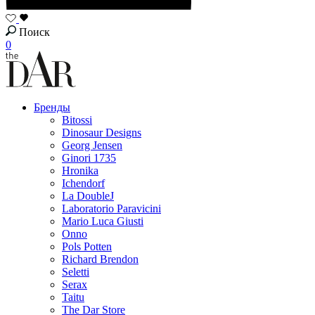
Поиск
0
Бренды
Bitossi
Dinosaur Designs
Georg Jensen
Ginori 1735
Hronika
Ichendorf
La DoubleJ
Laboratorio Paravicini
Mario Luca Giusti
Onno
Pols Potten
Richard Brendon
Seletti
Serax
Taitu
The Dar Store