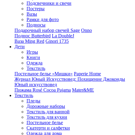
Подсвечники и свечи
Постеры
Вазы
Рамки для фото
Подносы
Подарочный набор свечей Sage
Onno
Поднос Butterbird
La DoubleJ
Ваза Ming Red
Ginori 1735
Дети
Игры
Книги
Одежда
Текстиль
Постельное белье «Мишки»
Paperie Home
Журнал Юный Искусствовед: Похищение Джоконды
Юный искусствовед
Пижама Rosé Cocoa Pajama
Mater&ME
Текстиль
Пледы
Дорожные наборы
Текстиль для ванной
Текстиль для кухни
Постельное белье
Скатерти и салфетки
Одежда для дома