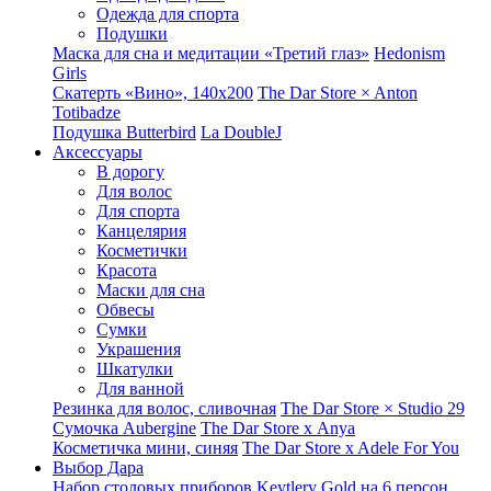
Одежда для спорта
Подушки
Маска для сна и медитации «Третий глаз»
Hedonism
Girls
Скатерть «Вино», 140х200
The Dar Store × Anton
Totibadze
Подушка Butterbird
La DoubleJ
Аксессуары
В дорогу
Для волос
Для спорта
Канцелярия
Косметички
Красота
Маски для сна
Обвесы
Сумки
Украшения
Шкатулки
Для ванной
Резинка для волос, сливочная
The Dar Store × Studio 29
Сумочка Aubergine
The Dar Store x Anya
Косметичка мини, синяя
The Dar Store x Adele For You
Выбор Дара
Набор столовых приборов Keytlery Gold на 6 персон