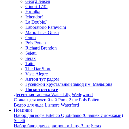
Georg Jensen
Ginori 1735
Hronika
Ichendorf
La DoubleJ
Laboratorio Paravicini
Mario Luca Giusti
Onno
Pols Potten
Richard Brendon
Seletti
Serax
Taitu
The Dar Store
Vista Alegre
Антон тут рядом
Гусевской хрустальный завод им. Мальцова
Посмотреть все
Десертная тарелка Water Lily
Wedgwood
Стакан для коктейлей Pum, 2 шт
Pols Potten
Ведро для льда Lismore
Waterford
Новинки
Набор для кофе Estetico Quotidiano (6 чашек с ложками)
Seletti
Набор блюд для сервировки Lips, 3 шт
Serax