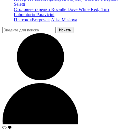
Seletti
Столовые тарелки Rocaille Dove White Red, 4 шт
Laboratorio Paravicini
Платок «Встреча»
Alisa Maslova