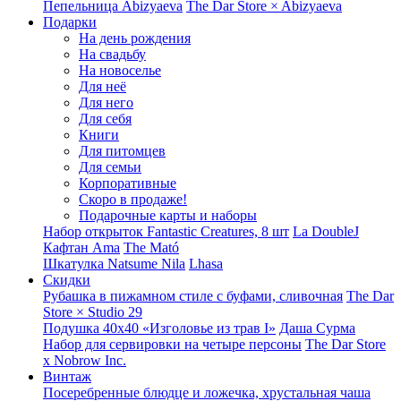
Пепельница Abizyaeva
The Dar Store × Abizyaeva
Подарки
На день рождения
На свадьбу
На новоселье
Для неё
Для него
Для себя
Книги
Для питомцев
Для семьи
Корпоративные
Скоро в продаже!
Подарочные карты и наборы
Набор открыток Fantastic Creatures, 8 шт
La DoubleJ
Кафтан Ama
The Mató
Шкатулка Natsume Nila
Lhasa
Скидки
Рубашка в пижамном стиле с буфами, сливочная
The Dar
Store × Studio 29
Подушка 40x40 «Изголовье из трав I»
Даша Сурма
Набор для сервировки на четыре персоны
The Dar Store
х Nobrow Inc.
Винтаж
Посеребренные блюдце и ложечка, хрустальная чаша