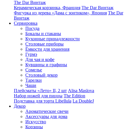
The Dar Винтаж
Керамическая корзинка, Франция
The Dar Винтаж
Фигурка из дерева «Дама с зонтиком», Япония
The Dar
Винтаж
Сервировка
Посуда
Бокалы и стаканы
Кухонные принадлежности
Столовые приборы
Ëмкости для хранения
Гурмэ
Для чая и кофе
Кувшины и графины
Сомелье
Столовый декор
Тарелки
Чаши
Плейсматы «Лето» II, 2 шт
Alisa Maslova
Набор ножей для пиццы
The Edition
Подставка для торта Libellula
La DoubleJ
Декор
Ароматические свечи
Аксессуары для дома
Искусство
Корзины