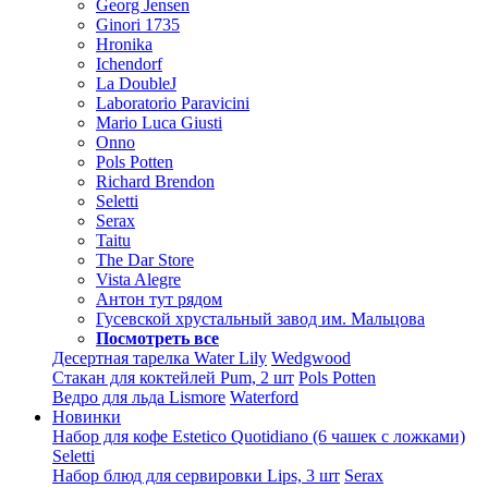
Georg Jensen
Ginori 1735
Hronika
Ichendorf
La DoubleJ
Laboratorio Paravicini
Mario Luca Giusti
Onno
Pols Potten
Richard Brendon
Seletti
Serax
Taitu
The Dar Store
Vista Alegre
Антон тут рядом
Гусевской хрустальный завод им. Мальцова
Посмотреть все
Десертная тарелка Water Lily
Wedgwood
Стакан для коктейлей Pum, 2 шт
Pols Potten
Ведро для льда Lismore
Waterford
Новинки
Набор для кофе Estetico Quotidiano (6 чашек с ложками)
Seletti
Набор блюд для сервировки Lips, 3 шт
Serax