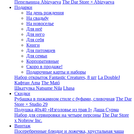
Пепельница Abizyaeva
The Dar Store × Abizyaeva
Подарки
На день рождения
На свадьбу
На новоселье
Для неё
Для него
Для себя
Книги
Для питомцев
Для семьи
Корпоративные
Скоро в продаже!
Подарочные карты и наборы
Набор открыток Fantastic Creatures, 8 шт
La DoubleJ
Кафтан Ama
The Mató
Шкатулка Natsume Nila
Lhasa
Скидки
Рубашка в пижамном стиле с буфами, сливочная
The Dar
Store × Studio 29
Подушка 40x40 «Изголовье из трав I»
Даша Сурма
Набор для сервировки на четыре персоны
The Dar Store
х Nobrow Inc.
Винтаж
Посеребренные блюдце и ложечка, хрустальная чаша