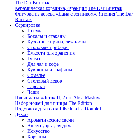
The Dar Винтаж
Керамическая корзинка, Франция
The Dar Винтаж
Фигурка из дерева «Дама с зонтиком», Япония
The Dar
Винтаж
Сервировка
Посуда
Бокалы и стаканы
Кухонные принадлежности
Столовые приборы
Ëмкости для хранения
Гурмэ
Для чая и кофе
Кувшины и графины
Сомелье
Столовый декор
Тарелки
Чаши
Плейсматы «Лето» II, 2 шт
Alisa Maslova
Набор ножей для пиццы
The Edition
Подставка для торта Libellula
La DoubleJ
Декор
Ароматические свечи
Аксессуары для дома
Искусство
Корзины