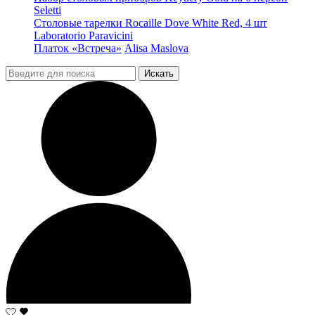
Seletti
Столовые тарелки Rocaille Dove White Red, 4 шт
Laboratorio Paravicini
Платок «Встреча»
Alisa Maslova