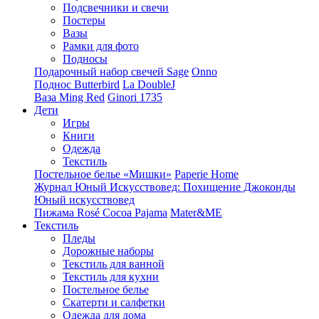
Подсвечники и свечи
Постеры
Вазы
Рамки для фото
Подносы
Подарочный набор свечей Sage
Onno
Поднос Butterbird
La DoubleJ
Ваза Ming Red
Ginori 1735
Дети
Игры
Книги
Одежда
Текстиль
Постельное белье «Мишки»
Paperie Home
Журнал Юный Искусствовед: Похищение Джоконды
Юный искусствовед
Пижама Rosé Cocoa Pajama
Mater&ME
Текстиль
Пледы
Дорожные наборы
Текстиль для ванной
Текстиль для кухни
Постельное белье
Скатерти и салфетки
Одежда для дома