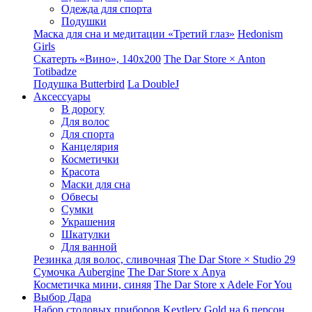
Одежда для спорта
Подушки
Маска для сна и медитации «Третий глаз»
Hedonism
Girls
Скатерть «Вино», 140х200
The Dar Store × Anton
Totibadze
Подушка Butterbird
La DoubleJ
Аксессуары
В дорогу
Для волос
Для спорта
Канцелярия
Косметички
Красота
Маски для сна
Обвесы
Сумки
Украшения
Шкатулки
Для ванной
Резинка для волос, сливочная
The Dar Store × Studio 29
Сумочка Aubergine
The Dar Store x Anya
Косметичка мини, синяя
The Dar Store x Adele For You
Выбор Дара
Набор столовых приборов Keytlery Gold на 6 персон