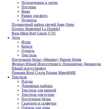
Подсвечники и свечи
Постеры
Вазы
Рамки для фото
Подносы
Подарочный набор свечей Sage
Onno
Поднос Butterbird
La DoubleJ
Ваза Ming Red
Ginori 1735
Дети
Игры
Книги
Одежда
Текстиль
Постельное белье «Мишки»
Paperie Home
Журнал Юный Искусствовед: Похищение Джоконды
Юный искусствовед
Пижама Rosé Cocoa Pajama
Mater&ME
Текстиль
Пледы
Дорожные наборы
Текстиль для ванной
Текстиль для кухни
Постельное белье
Скатерти и салфетки
Одежда для дома