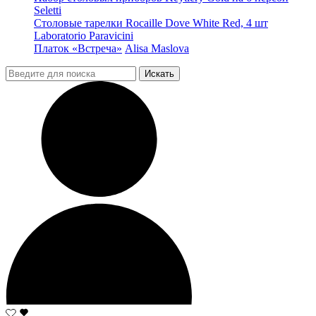
Seletti
Столовые тарелки Rocaille Dove White Red, 4 шт
Laboratorio Paravicini
Платок «Встреча»
Alisa Maslova