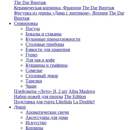
The Dar Винтаж
Керамическая корзинка, Франция
The Dar Винтаж
Фигурка из дерева «Дама с зонтиком», Япония
The Dar
Винтаж
Сервировка
Посуда
Бокалы и стаканы
Кухонные принадлежности
Столовые приборы
Ëмкости для хранения
Гурмэ
Для чая и кофе
Кувшины и графины
Сомелье
Столовый декор
Тарелки
Чаши
Плейсматы «Лето» II, 2 шт
Alisa Maslova
Набор ножей для пиццы
The Edition
Подставка для торта Libellula
La DoubleJ
Декор
Ароматические свечи
Аксессуары для дома
Искусство
Корзины