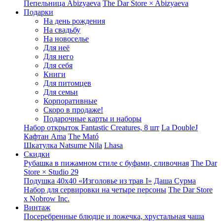
Пепельница Abizyaeva
The Dar Store × Abizyaeva
Подарки
На день рождения
На свадьбу
На новоселье
Для неё
Для него
Для себя
Книги
Для питомцев
Для семьи
Корпоративные
Скоро в продаже!
Подарочные карты и наборы
Набор открыток Fantastic Creatures, 8 шт
La DoubleJ
Кафтан Ama
The Mató
Шкатулка Natsume Nila
Lhasa
Скидки
Рубашка в пижамном стиле с буфами, сливочная
The Dar
Store × Studio 29
Подушка 40x40 «Изголовье из трав I»
Даша Сурма
Набор для сервировки на четыре персоны
The Dar Store
х Nobrow Inc.
Винтаж
Посеребренные блюдце и ложечка, хрустальная чаша