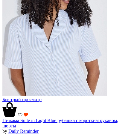
Быстрый просмотр
Пижама Suite in Light Blue рубашка с коротким рукавом,
шорты
by
Daily Reminder