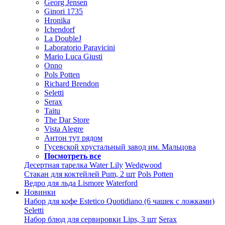
Georg Jensen
Ginori 1735
Hronika
Ichendorf
La DoubleJ
Laboratorio Paravicini
Mario Luca Giusti
Onno
Pols Potten
Richard Brendon
Seletti
Serax
Taitu
The Dar Store
Vista Alegre
Антон тут рядом
Гусевской хрустальный завод им. Мальцова
Посмотреть все
Десертная тарелка Water Lily
Wedgwood
Стакан для коктейлей Pum, 2 шт
Pols Potten
Ведро для льда Lismore
Waterford
Новинки
Набор для кофе Estetico Quotidiano (6 чашек с ложками)
Seletti
Набор блюд для сервировки Lips, 3 шт
Serax