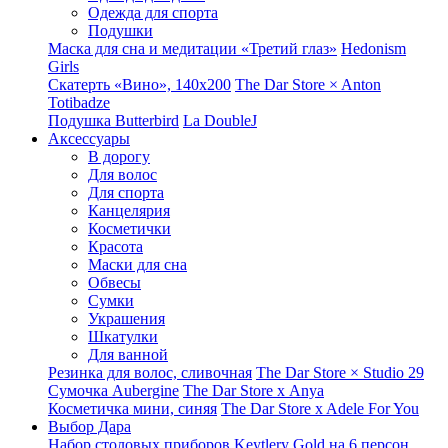
Одежда для спорта
Подушки
Маска для сна и медитации «Третий глаз»
Hedonism
Girls
Скатерть «Вино», 140х200
The Dar Store × Anton
Totibadze
Подушка Butterbird
La DoubleJ
Аксессуары
В дорогу
Для волос
Для спорта
Канцелярия
Косметички
Красота
Маски для сна
Обвесы
Сумки
Украшения
Шкатулки
Для ванной
Резинка для волос, сливочная
The Dar Store × Studio 29
Сумочка Aubergine
The Dar Store x Anya
Косметичка мини, синяя
The Dar Store x Adele For You
Выбор Дара
Набор столовых приборов Keytlery Gold на 6 персон