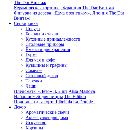
The Dar Винтаж
Керамическая корзинка, Франция
The Dar Винтаж
Фигурка из дерева «Дама с зонтиком», Япония
The Dar
Винтаж
Сервировка
Посуда
Бокалы и стаканы
Кухонные принадлежности
Столовые приборы
Ëмкости для хранения
Гурмэ
Для чая и кофе
Кувшины и графины
Сомелье
Столовый декор
Тарелки
Чаши
Плейсматы «Лето» II, 2 шт
Alisa Maslova
Набор ножей для пиццы
The Edition
Подставка для торта Libellula
La DoubleJ
Декор
Ароматические свечи
Аксессуары для дома
Искусство
Корзины