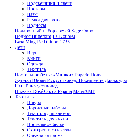
Подсвечники и свечи
Постеры
Вазы
Рамки для фото
Подносы
Подарочный набор свечей Sage
Onno
Поднос Butterbird
La DoubleJ
Ваза Ming Red
Ginori 1735
Дети
Игры
Книги
Одежда
Текстиль
Постельное белье «Мишки»
Paperie Home
Журнал Юный Искусствовед: Похищение Джоконды
Юный искусствовед
Пижама Rosé Cocoa Pajama
Mater&ME
Текстиль
Пледы
Дорожные наборы
Текстиль для ванной
Текстиль для кухни
Постельное белье
Скатерти и салфетки
Одежда для дома