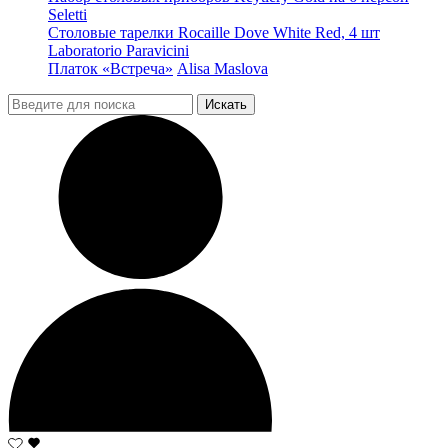
Seletti
Столовые тарелки Rocaille Dove White Red, 4 шт
Laboratorio Paravicini
Платок «Встреча»
Alisa Maslova