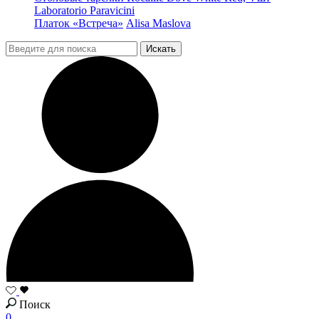
Laboratorio Paravicini
Платок «Встреча»
Alisa Maslova
Поиск
0