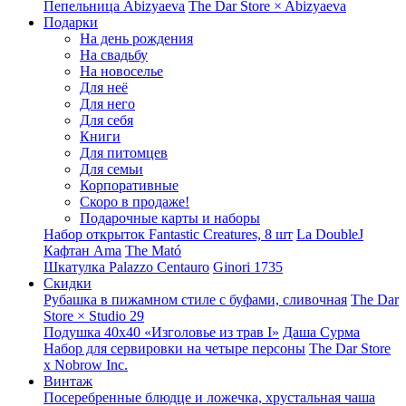
Пепельница Abizyaeva
The Dar Store × Abizyaeva
Подарки
На день рождения
На свадьбу
На новоселье
Для неё
Для него
Для себя
Книги
Для питомцев
Для семьи
Корпоративные
Скоро в продаже!
Подарочные карты и наборы
Набор открыток Fantastic Creatures, 8 шт
La DoubleJ
Кафтан Ama
The Mató
Шкатулка Palazzo Centauro
Ginori 1735
Скидки
Рубашка в пижамном стиле с буфами, сливочная
The Dar
Store × Studio 29
Подушка 40x40 «Изголовье из трав I»
Даша Сурма
Набор для сервировки на четыре персоны
The Dar Store
х Nobrow Inc.
Винтаж
Посеребренные блюдце и ложечка, хрустальная чаша