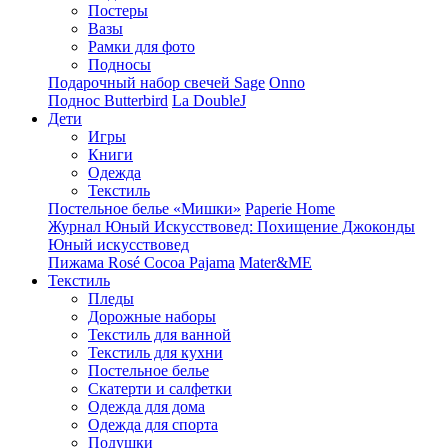
Постеры
Вазы
Рамки для фото
Подносы
Подарочный набор свечей Sage
Onno
Поднос Butterbird
La DoubleJ
Дети
Игры
Книги
Одежда
Текстиль
Постельное белье «Мишки»
Paperie Home
Журнал Юный Искусствовед: Похищение Джоконды
Юный искусствовед
Пижама Rosé Cocoa Pajama
Mater&ME
Текстиль
Пледы
Дорожные наборы
Текстиль для ванной
Текстиль для кухни
Постельное белье
Скатерти и салфетки
Одежда для дома
Одежда для спорта
Подушки