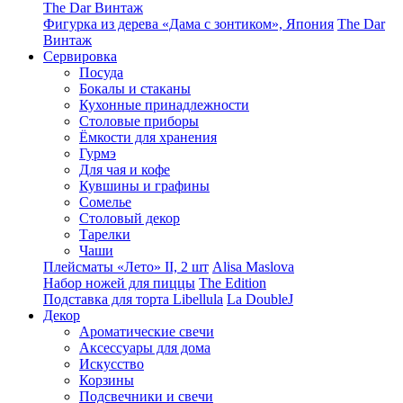
The Dar Винтаж
Фигурка из дерева «Дама с зонтиком», Япония
The Dar
Винтаж
Сервировка
Посуда
Бокалы и стаканы
Кухонные принадлежности
Столовые приборы
Ëмкости для хранения
Гурмэ
Для чая и кофе
Кувшины и графины
Сомелье
Столовый декор
Тарелки
Чаши
Плейсматы «Лето» II, 2 шт
Alisa Maslova
Набор ножей для пиццы
The Edition
Подставка для торта Libellula
La DoubleJ
Декор
Ароматические свечи
Аксессуары для дома
Искусство
Корзины
Подсвечники и свечи