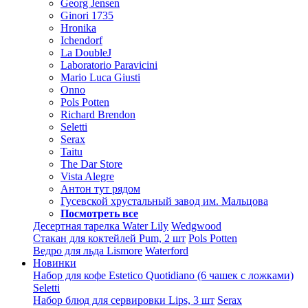
Georg Jensen
Ginori 1735
Hronika
Ichendorf
La DoubleJ
Laboratorio Paravicini
Mario Luca Giusti
Onno
Pols Potten
Richard Brendon
Seletti
Serax
Taitu
The Dar Store
Vista Alegre
Антон тут рядом
Гусевской хрустальный завод им. Мальцова
Посмотреть все
Десертная тарелка Water Lily
Wedgwood
Стакан для коктейлей Pum, 2 шт
Pols Potten
Ведро для льда Lismore
Waterford
Новинки
Набор для кофе Estetico Quotidiano (6 чашек с ложками)
Seletti
Набор блюд для сервировки Lips, 3 шт
Serax