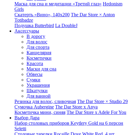
Маска для сна и медитации «Третий глаз»
Hedonism
Girls
Скатерть «Вино», 140х200
The Dar Store × Anton
Totibadze
Подушка Butterbird
La DoubleJ
Аксессуары
В дорогу
Для волос
Для спорта
Канцелярия
Косметички
Красота
Маски для сна
Обвесы
Сумки
Украшения
Шкатулки
Для ванной
Резинка для волос, сливочная
The Dar Store × Studio 29
Сумочка Aubergine
The Dar Store x Anya
Косметичка мини, синяя
The Dar Store x Adele For You
Выбор Дара
Набор столовых приборов Keytlery Gold на 6 персон
Seletti
Столовые тарелки Rocaille Dove White Red, 4 шт