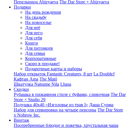
Пепельница Abizyaeva
The Dar Store × Abizyaeva
Подарки
На день рождения
На свадьбу
На новоселье
Для неё
Для него
Для себя
Книги
Для питомцев
Для семьи
Корпоративные
Скоро в продаже!
Подарочные карты и наборы
Набор открыток Fantastic Creatures, 8 шт
La DoubleJ
Кафтан Ama
The Mató
Шкатулка Natsume Nila
Lhasa
Скидки
Рубашка в пижамном стиле с буфами, сливочная
The Dar
Store × Studio 29
Подушка 40x40 «Изголовье из трав I»
Даша Сурма
Набор для сервировки на четыре персоны
The Dar Store
х Nobrow Inc.
Винтаж
Посеребренные блюдце и ложечка, хрустальная чаша