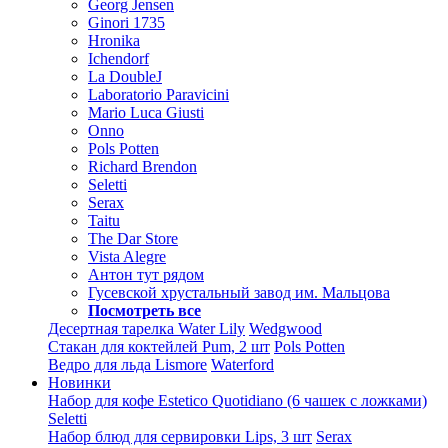
Georg Jensen
Ginori 1735
Hronika
Ichendorf
La DoubleJ
Laboratorio Paravicini
Mario Luca Giusti
Onno
Pols Potten
Richard Brendon
Seletti
Serax
Taitu
The Dar Store
Vista Alegre
Антон тут рядом
Гусевской хрустальный завод им. Мальцова
Посмотреть все
Десертная тарелка Water Lily
Wedgwood
Стакан для коктейлей Pum, 2 шт
Pols Potten
Ведро для льда Lismore
Waterford
Новинки
Набор для кофе Estetico Quotidiano (6 чашек с ложками)
Seletti
Набор блюд для сервировки Lips, 3 шт
Serax