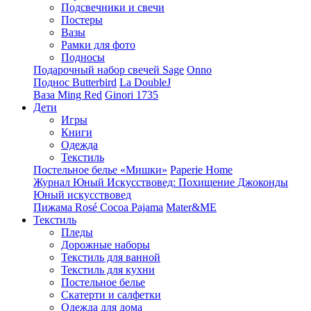
Подсвечники и свечи
Постеры
Вазы
Рамки для фото
Подносы
Подарочный набор свечей Sage
Onno
Поднос Butterbird
La DoubleJ
Ваза Ming Red
Ginori 1735
Дети
Игры
Книги
Одежда
Текстиль
Постельное белье «Мишки»
Paperie Home
Журнал Юный Искусствовед: Похищение Джоконды
Юный искусствовед
Пижама Rosé Cocoa Pajama
Mater&ME
Текстиль
Пледы
Дорожные наборы
Текстиль для ванной
Текстиль для кухни
Постельное белье
Скатерти и салфетки
Одежда для дома