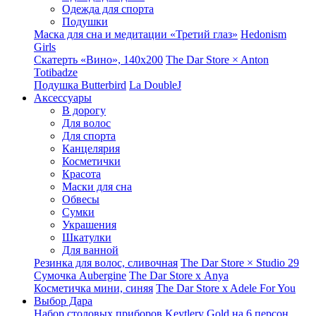
Одежда для спорта
Подушки
Маска для сна и медитации «Третий глаз»
Hedonism
Girls
Скатерть «Вино», 140х200
The Dar Store × Anton
Totibadze
Подушка Butterbird
La DoubleJ
Аксессуары
В дорогу
Для волос
Для спорта
Канцелярия
Косметички
Красота
Маски для сна
Обвесы
Сумки
Украшения
Шкатулки
Для ванной
Резинка для волос, сливочная
The Dar Store × Studio 29
Сумочка Aubergine
The Dar Store x Anya
Косметичка мини, синяя
The Dar Store x Adele For You
Выбор Дара
Набор столовых приборов Keytlery Gold на 6 персон