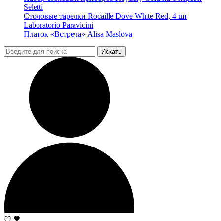
Seletti
Столовые тарелки Rocaille Dove White Red, 4 шт
Laboratorio Paravicini
Платок «Встреча»
Alisa Maslova