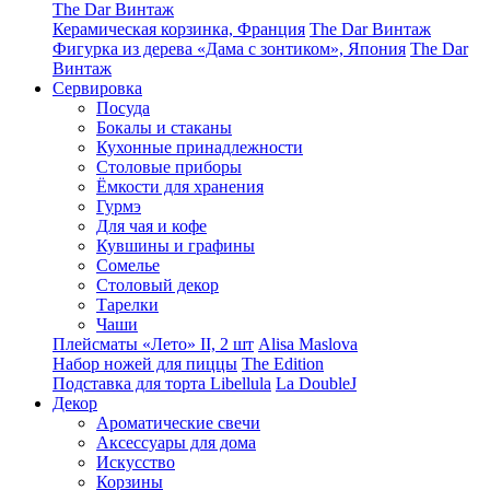
The Dar Винтаж
Керамическая корзинка, Франция
The Dar Винтаж
Фигурка из дерева «Дама с зонтиком», Япония
The Dar
Винтаж
Сервировка
Посуда
Бокалы и стаканы
Кухонные принадлежности
Столовые приборы
Ëмкости для хранения
Гурмэ
Для чая и кофе
Кувшины и графины
Сомелье
Столовый декор
Тарелки
Чаши
Плейсматы «Лето» II, 2 шт
Alisa Maslova
Набор ножей для пиццы
The Edition
Подставка для торта Libellula
La DoubleJ
Декор
Ароматические свечи
Аксессуары для дома
Искусство
Корзины