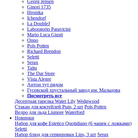
Georg Jensen
Ginori 1735
Hronika
Ichendorf
La DoubleJ
Laboratorio Paravicini
Mario Luca Giusti
Onno
Pols Potten
Richard Brendon
Seletti
Serax
Taitu
The Dar Store
Vista Alegre
Антон тут рядом
Гусевской хрустальный завод им. Мальцова
Посмотреть все
Десертная тарелка Water Lily
Wedgwood
Стакан для коктейлей Pum, 2 шт
Pols Potten
Ведро для льда Lismore
Waterford
Новинки
Набор для кофе Estetico Quotidiano (6 чашек с ложками)
Seletti
Набор блюд для сервировки Lips, 3 шт
Serax