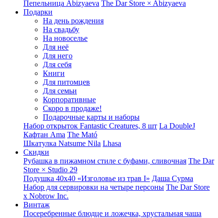
Пепельница Abizyaeva
The Dar Store × Abizyaeva
Подарки
На день рождения
На свадьбу
На новоселье
Для неё
Для него
Для себя
Книги
Для питомцев
Для семьи
Корпоративные
Скоро в продаже!
Подарочные карты и наборы
Набор открыток Fantastic Creatures, 8 шт
La DoubleJ
Кафтан Ama
The Mató
Шкатулка Natsume Nila
Lhasa
Скидки
Рубашка в пижамном стиле с буфами, сливочная
The Dar
Store × Studio 29
Подушка 40x40 «Изголовье из трав I»
Даша Сурма
Набор для сервировки на четыре персоны
The Dar Store
х Nobrow Inc.
Винтаж
Посеребренные блюдце и ложечка, хрустальная чаша