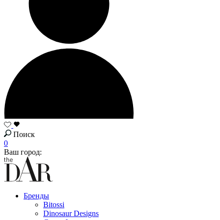
Поиск
0
Ваш город:
Бренды
Bitossi
Dinosaur Designs