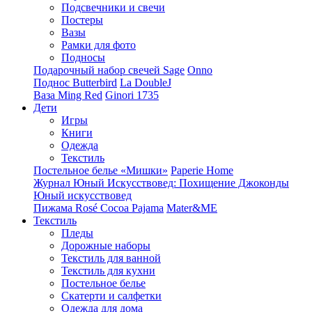
Подсвечники и свечи
Постеры
Вазы
Рамки для фото
Подносы
Подарочный набор свечей Sage
Onno
Поднос Butterbird
La DoubleJ
Ваза Ming Red
Ginori 1735
Дети
Игры
Книги
Одежда
Текстиль
Постельное белье «Мишки»
Paperie Home
Журнал Юный Искусствовед: Похищение Джоконды
Юный искусствовед
Пижама Rosé Cocoa Pajama
Mater&ME
Текстиль
Пледы
Дорожные наборы
Текстиль для ванной
Текстиль для кухни
Постельное белье
Скатерти и салфетки
Одежда для дома