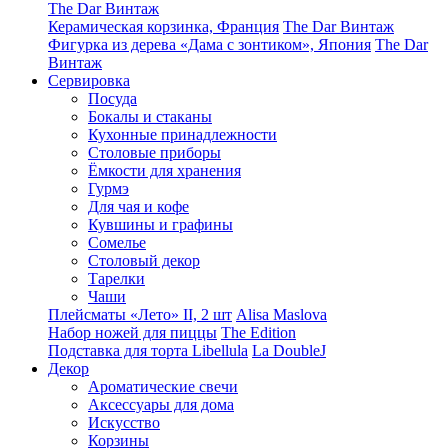
The Dar Винтаж
Керамическая корзинка, Франция
The Dar Винтаж
Фигурка из дерева «Дама с зонтиком», Япония
The Dar
Винтаж
Сервировка
Посуда
Бокалы и стаканы
Кухонные принадлежности
Столовые приборы
Ëмкости для хранения
Гурмэ
Для чая и кофе
Кувшины и графины
Сомелье
Столовый декор
Тарелки
Чаши
Плейсматы «Лето» II, 2 шт
Alisa Maslova
Набор ножей для пиццы
The Edition
Подставка для торта Libellula
La DoubleJ
Декор
Ароматические свечи
Аксессуары для дома
Искусство
Корзины