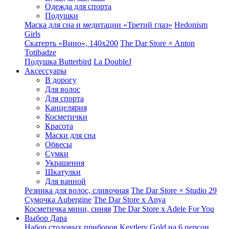
Одежда для спорта
Подушки
Маска для сна и медитации «Третий глаз»
Hedonism
Girls
Скатерть «Вино», 140х200
The Dar Store × Anton
Totibadze
Подушка Butterbird
La DoubleJ
Аксессуары
В дорогу
Для волос
Для спорта
Канцелярия
Косметички
Красота
Маски для сна
Обвесы
Сумки
Украшения
Шкатулки
Для ванной
Резинка для волос, сливочная
The Dar Store × Studio 29
Сумочка Aubergine
The Dar Store x Anya
Косметичка мини, синяя
The Dar Store x Adele For You
Выбор Дара
Набор столовых приборов Keytlery Gold на 6 персон