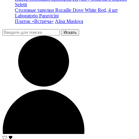
Seletti
Столовые тарелки Rocaille Dove White Red, 4 шт
Laboratorio Paravicini
Платок «Встреча»
Alisa Maslova