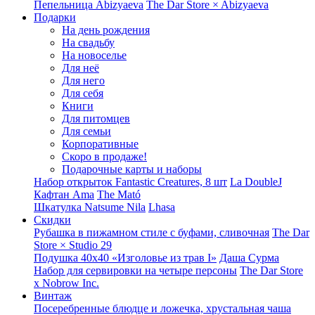
Пепельница Abizyaeva
The Dar Store × Abizyaeva
Подарки
На день рождения
На свадьбу
На новоселье
Для неё
Для него
Для себя
Книги
Для питомцев
Для семьи
Корпоративные
Скоро в продаже!
Подарочные карты и наборы
Набор открыток Fantastic Creatures, 8 шт
La DoubleJ
Кафтан Ama
The Mató
Шкатулка Natsume Nila
Lhasa
Скидки
Рубашка в пижамном стиле с буфами, сливочная
The Dar
Store × Studio 29
Подушка 40x40 «Изголовье из трав I»
Даша Сурма
Набор для сервировки на четыре персоны
The Dar Store
х Nobrow Inc.
Винтаж
Посеребренные блюдце и ложечка, хрустальная чаша