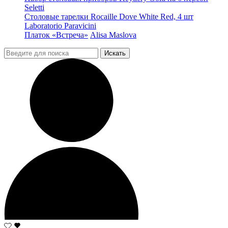
Seletti
Столовые тарелки Rocaille Dove White Red, 4 шт
Laboratorio Paravicini
Платок «Встреча»
Alisa Maslova