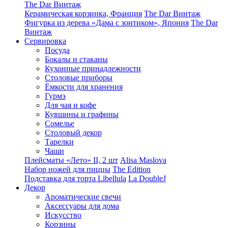
The Dar Винтаж
Керамическая корзинка, Франция
The Dar Винтаж
Фигурка из дерева «Дама с зонтиком», Япония
The Dar
Винтаж
Сервировка
Посуда
Бокалы и стаканы
Кухонные принадлежности
Столовые приборы
Ëмкости для хранения
Гурмэ
Для чая и кофе
Кувшины и графины
Сомелье
Столовый декор
Тарелки
Чаши
Плейсматы «Лето» II, 2 шт
Alisa Maslova
Набор ножей для пиццы
The Edition
Подставка для торта Libellula
La DoubleJ
Декор
Ароматические свечи
Аксессуары для дома
Искусство
Корзины