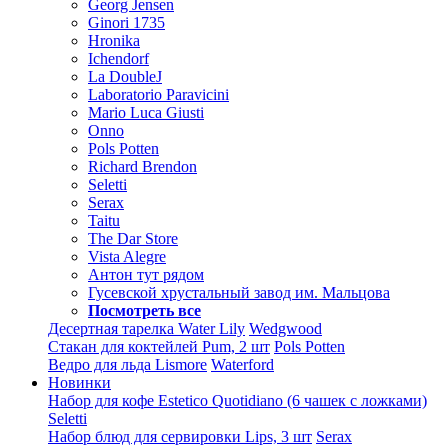
Georg Jensen
Ginori 1735
Hronika
Ichendorf
La DoubleJ
Laboratorio Paravicini
Mario Luca Giusti
Onno
Pols Potten
Richard Brendon
Seletti
Serax
Taitu
The Dar Store
Vista Alegre
Антон тут рядом
Гусевской хрустальный завод им. Мальцова
Посмотреть все
Десертная тарелка Water Lily
Wedgwood
Стакан для коктейлей Pum, 2 шт
Pols Potten
Ведро для льда Lismore
Waterford
Новинки
Набор для кофе Estetico Quotidiano (6 чашек с ложками)
Seletti
Набор блюд для сервировки Lips, 3 шт
Serax