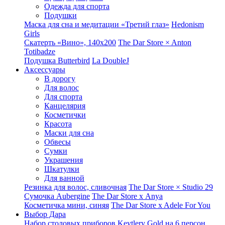
Одежда для спорта
Подушки
Маска для сна и медитации «Третий глаз»
Hedonism
Girls
Скатерть «Вино», 140х200
The Dar Store × Anton
Totibadze
Подушка Butterbird
La DoubleJ
Аксессуары
В дорогу
Для волос
Для спорта
Канцелярия
Косметички
Красота
Маски для сна
Обвесы
Сумки
Украшения
Шкатулки
Для ванной
Резинка для волос, сливочная
The Dar Store × Studio 29
Сумочка Aubergine
The Dar Store x Anya
Косметичка мини, синяя
The Dar Store x Adele For You
Выбор Дара
Набор столовых приборов Keytlery Gold на 6 персон