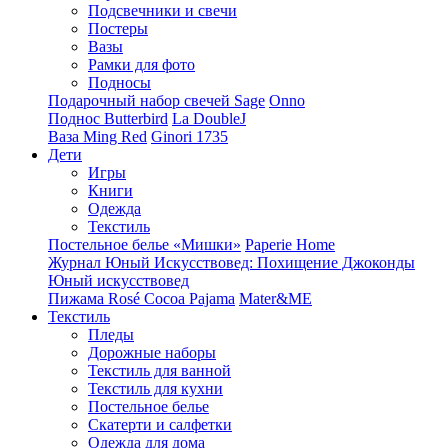
Подсвечники и свечи
Постеры
Вазы
Рамки для фото
Подносы
Подарочный набор свечей Sage
Onno
Поднос Butterbird
La DoubleJ
Ваза Ming Red
Ginori 1735
Дети
Игры
Книги
Одежда
Текстиль
Постельное белье «Мишки»
Paperie Home
Журнал Юный Искусствовед: Похищение Джоконды
Юный искусствовед
Пижама Rosé Cocoa Pajama
Mater&ME
Текстиль
Пледы
Дорожные наборы
Текстиль для ванной
Текстиль для кухни
Постельное белье
Скатерти и салфетки
Одежда для дома