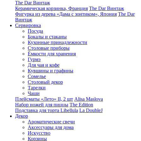
The Dar Винтаж
Керамическая корзинка, Франция
The Dar Винтаж
Фигурка из дерева «Дама с зонтиком», Япония
The Dar
Винтаж
Сервировка
Посуда
Бокалы и стаканы
Кухонные принадлежности
Столовые приборы
Ëмкости для хранения
Гурмэ
Для чая и кофе
Кувшины и графины
Сомелье
Столовый декор
Тарелки
Чаши
Плейсматы «Лето» II, 2 шт
Alisa Maslova
Набор ножей для пиццы
The Edition
Подставка для торта Libellula
La DoubleJ
Декор
Ароматические свечи
Аксессуары для дома
Искусство
Корзины