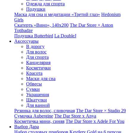
Одежда для спорта
Подушки
Маска для сна и медитации «Третий глаз»
Hedonism
Girls
Скатерть «Вино», 140х200
The Dar Store × Anton
Totibadze
Подушка Butterbird
La DoubleJ
Аксессуары
В дорогу
Для волос
Для спорта
Канцелярия
Косметички
Красота
Маски для сна
Обвесы
Сумки
Украшения
Шкатулки
Для ванной
Резинка для волос, сливочная
The Dar Store × Studio 29
Сумочка Aubergine
The Dar Store x Anya
Косметичка мини, синяя
The Dar Store x Adele For You
Выбор Дара
Набор столовых приборов Keytlery Gold на 6 персон