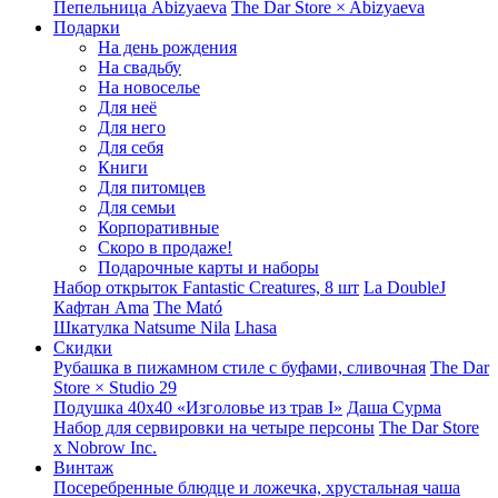
Пепельница Abizyaeva
The Dar Store × Abizyaeva
Подарки
На день рождения
На свадьбу
На новоселье
Для неё
Для него
Для себя
Книги
Для питомцев
Для семьи
Корпоративные
Скоро в продаже!
Подарочные карты и наборы
Набор открыток Fantastic Creatures, 8 шт
La DoubleJ
Кафтан Ama
The Mató
Шкатулка Natsume Nila
Lhasa
Скидки
Рубашка в пижамном стиле с буфами, сливочная
The Dar
Store × Studio 29
Подушка 40x40 «Изголовье из трав I»
Даша Сурма
Набор для сервировки на четыре персоны
The Dar Store
х Nobrow Inc.
Винтаж
Посеребренные блюдце и ложечка, хрустальная чаша