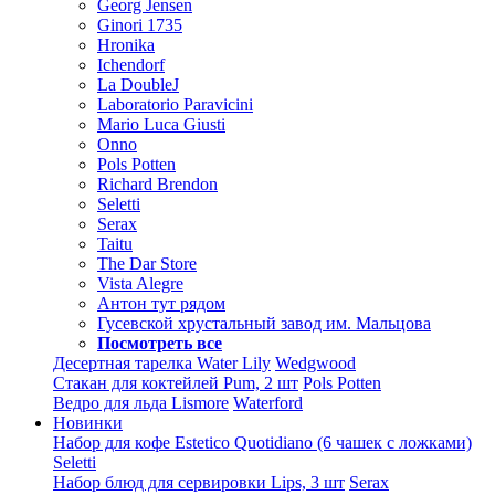
Georg Jensen
Ginori 1735
Hronika
Ichendorf
La DoubleJ
Laboratorio Paravicini
Mario Luca Giusti
Onno
Pols Potten
Richard Brendon
Seletti
Serax
Taitu
The Dar Store
Vista Alegre
Антон тут рядом
Гусевской хрустальный завод им. Мальцова
Посмотреть все
Десертная тарелка Water Lily
Wedgwood
Стакан для коктейлей Pum, 2 шт
Pols Potten
Ведро для льда Lismore
Waterford
Новинки
Набор для кофе Estetico Quotidiano (6 чашек с ложками)
Seletti
Набор блюд для сервировки Lips, 3 шт
Serax