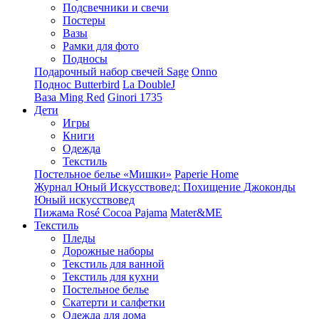
Подсвечники и свечи
Постеры
Вазы
Рамки для фото
Подносы
Подарочный набор свечей Sage
Onno
Поднос Butterbird
La DoubleJ
Ваза Ming Red
Ginori 1735
Дети
Игры
Книги
Одежда
Текстиль
Постельное белье «Мишки»
Paperie Home
Журнал Юный Искусствовед: Похищение Джоконды
Юный искусствовед
Пижама Rosé Cocoa Pajama
Mater&ME
Текстиль
Пледы
Дорожные наборы
Текстиль для ванной
Текстиль для кухни
Постельное белье
Скатерти и салфетки
Одежда для дома