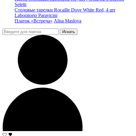
Seletti
Столовые тарелки Rocaille Dove White Red, 4 шт
Laboratorio Paravicini
Платок «Встреча»
Alisa Maslova