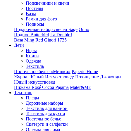
Подсвечники и свечи
Постеры
Вазы
Рамки для фото
Подносы
Подарочный набор свечей Sage
Onno
Поднос Butterbird
La DoubleJ
Ваза Ming Red
Ginori 1735
Дети
Игры
Книги
Одежда
Текстиль
Постельное белье «Мишки»
Paperie Home
Журнал Юный Искусствовед: Похищение Джоконды
Юный искусствовед
Пижама Rosé Cocoa Pajama
Mater&ME
Текстиль
Пледы
Дорожные наборы
Текстиль для ванной
Текстиль для кухни
Постельное белье
Скатерти и салфетки
Одежда для дома