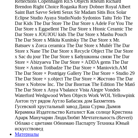
Reflections Copenhagen
RES Objects
Rheum
Richard
Brendon
Right Choice
Rogaska
Rory Dobner
Royal Albert
Saint Bart
Savve
Seletti
Serax
Sir Madam
Sitis Box
Solar
Eclipse
Studio Ayaya
StudioNudo
Sydonios
Taitu
Telo
The
Dar Kids
The Dar Store
The Dar Store x Adele For You
The
Dar Store x Eggsellent
The Dar Store x Htonic Ceramic
The
Dar Store x JOUJOU kids
The Dar Store x Mashu Pouch
The Dar Store x Mikita Kunitsky
The Dar Store x Mr.
Batsuev x Zorca ceramica
The Dar Store x Muliér
The Dar
Store x Nane
The Dar Store x Recycle Object
The Dar Store
x Sac du jour
The Dar Store x Бабушкины связи
The Dar
Store × Abizyaeva
The Dar Store × ADDA gems
The Dar
Store × Anton Totibadze
The Dar Store × Maniovich.AM
The Dar Store × Postrigay Gallery
The Dar Store × Studio 29
The Dar Store × y.object
The Dar Store × Жостово
The Dar
Store х Nobrow Inc.
The Dar Винтаж
The Edition
The Mató
The Dar Store x Anya
Vbalance
Vista Alegre
Vondels
Waterford
Wedgwood
When Objects Work
WOL
Yellowpink
Антон тут рядом
Аутло
Бабасик дом
Бахметевъ
Гусевской хрустальный завод
Даша Сурма
Дымов
Керамика
Издательство Каталист
Как солнце
Кристина
Арарк Манучарян
ЛюдиЛюбят
Мечтательность (Reveri)
Облако с цветами
Обнимаю
Паспарту
Техника
Юный
искусствовед
Материалы