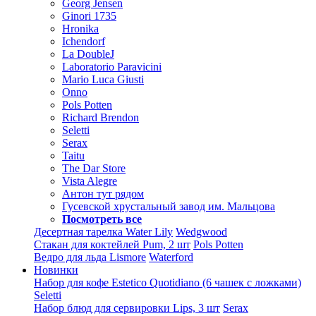
Georg Jensen
Ginori 1735
Hronika
Ichendorf
La DoubleJ
Laboratorio Paravicini
Mario Luca Giusti
Onno
Pols Potten
Richard Brendon
Seletti
Serax
Taitu
The Dar Store
Vista Alegre
Антон тут рядом
Гусевской хрустальный завод им. Мальцова
Посмотреть все
Десертная тарелка Water Lily
Wedgwood
Стакан для коктейлей Pum, 2 шт
Pols Potten
Ведро для льда Lismore
Waterford
Новинки
Набор для кофе Estetico Quotidiano (6 чашек с ложками)
Seletti
Набор блюд для сервировки Lips, 3 шт
Serax