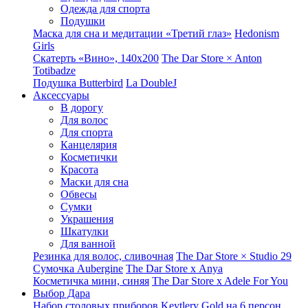
Одежда для спорта
Подушки
Маска для сна и медитации «Третий глаз»
Hedonism
Girls
Скатерть «Вино», 140х200
The Dar Store × Anton
Totibadze
Подушка Butterbird
La DoubleJ
Аксессуары
В дорогу
Для волос
Для спорта
Канцелярия
Косметички
Красота
Маски для сна
Обвесы
Сумки
Украшения
Шкатулки
Для ванной
Резинка для волос, сливочная
The Dar Store × Studio 29
Сумочка Aubergine
The Dar Store x Anya
Косметичка мини, синяя
The Dar Store x Adele For You
Выбор Дара
Набор столовых приборов Keytlery Gold на 6 персон