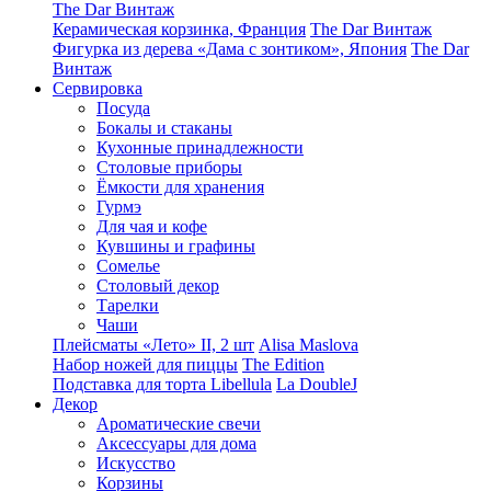
The Dar Винтаж
Керамическая корзинка, Франция
The Dar Винтаж
Фигурка из дерева «Дама с зонтиком», Япония
The Dar
Винтаж
Сервировка
Посуда
Бокалы и стаканы
Кухонные принадлежности
Столовые приборы
Ëмкости для хранения
Гурмэ
Для чая и кофе
Кувшины и графины
Сомелье
Столовый декор
Тарелки
Чаши
Плейсматы «Лето» II, 2 шт
Alisa Maslova
Набор ножей для пиццы
The Edition
Подставка для торта Libellula
La DoubleJ
Декор
Ароматические свечи
Аксессуары для дома
Искусство
Корзины