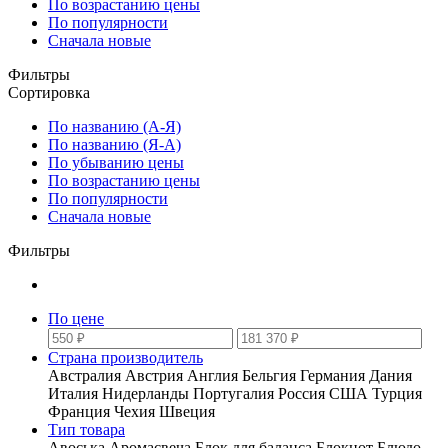
По возрастанию цены
По популярности
Сначала новые
Фильтры
Сортировка
По названию (А-Я)
По названию (Я-А)
По убыванию цены
По возрастанию цены
По популярности
Сначала новые
Фильтры
По цене
Страна производитель
Австралия
Австрия
Англия
Бельгия
Германия
Дания
Италия
Нидерланды
Португалия
Россия
США
Турция
Франция
Чехия
Швеция
Тип товара
Авоська
Аромасвеча
Блок для баланса
Блокнот
Блюдо