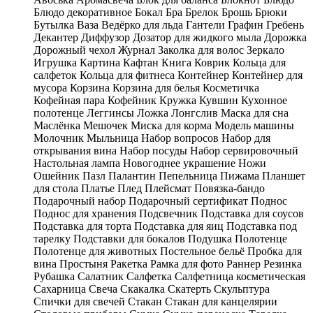
Блюдо декоративное
Бокал
Бра
Брелок
Брошь
Брюки
Бутылка
Ваза
Ведёрко для льда
Гантели
Графин
Гребень
Декантер
Диффузор
Дозатор для жидкого мыла
Дорожка
Дорожный чехол
Журнал
Заколка для волос
Зеркало
Игрушка
Картина
Кафтан
Книга
Коврик
Кольца для
салфеток
Кольца для фитнеса
Контейнер
Контейнер для
мусора
Корзина
Корзина для белья
Косметичка
Кофейная пара
Кофейник
Кружка
Кувшин
Кухонное
полотенце
Леггинсы
Ложка
Лонгслив
Маска для сна
Маслёнка
Мешочек
Миска для корма
Модель машины
Молочник
Мыльница
Набор вопросов
Набор для
открывания вина
Набор посуды
Набор сервировочный
Настольная лампа
Новогоднее украшение
Ножи
Ошейник
Пазл
Палантин
Пепельница
Пижама
Планшет
для стола
Платье
Плед
Плейсмат
Повязка-бандо
Подарочный набор
Подарочный сертификат
Поднос
Поднос для хранения
Подсвечник
Подставка для соусов
Подставка для торта
Подставка для яиц
Подставка под
тарелку
Подставки для бокалов
Подушка
Полотенце
Полотенце для животных
Постельное бельё
Пробка для
вина
Простыня
Ракетка
Рамка для фото
Раннер
Резинка
Рубашка
Салатник
Салфетка
Салфетница косметическая
Сахарница
Свеча
Скакалка
Скатерть
Скульптура
Спички для свечей
Стакан
Стакан для канцелярии