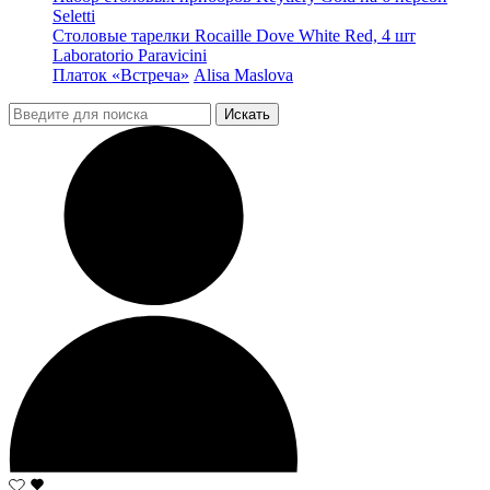
Seletti
Столовые тарелки Rocaille Dove White Red, 4 шт
Laboratorio Paravicini
Платок «Встреча»
Alisa Maslova