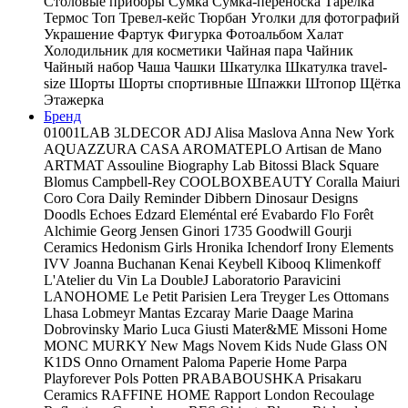
Столовые приборы
Сумка
Сумка-переноска
Тарелка
Термос
Топ
Тревел-кейс
Тюрбан
Уголки для фотографий
Украшение
Фартук
Фигурка
Фотоальбом
Халат
Холодильник для косметики
Чайная пара
Чайник
Чайный набор
Чаша
Чашки
Шкатулка
Шкатулка travel-
size
Шорты
Шорты спортивные
Шпажки
Штопор
Щётка
Этажерка
Бренд
01001LAB
3LDECOR
ADJ
Alisa Maslova
Anna New York
AQUAZZURA CASA
AROMATEPLO
Artisan de Mano
ARTMAT
Assouline
Biography Lab
Bitossi
Black Square
Blomus
Campbell-Rey
COOLBOXBEAUTY
Coralla Maiuri
Coro Cora
Daily Reminder
Dibbern
Dinosaur Designs
Doodls
Echoes
Edzard
Eleméntal
eré
Evabardo
Flo
Forêt
Alchimie
Georg Jensen
Ginori 1735
Goodwill
Gourji
Ceramics
Hedonism Girls
Hronika
Ichendorf
Irony Elements
IVV
Joanna Buchanan
Kenai
Keybell
Kibooq
Klimenkoff
L'Atelier du Vin
La DoubleJ
Laboratorio Paravicini
LANOHOME
Le Petit Parisien
Lera Treyger
Les Ottomans
Lhasa
Lobmeyr
Mantas Ezcaray
Marie Daage
Marina
Dobrovinsky
Mario Luca Giusti
Mater&ME
Missoni Home
MONC
MURKY
New Mags
Novem Kids
Nude Glass
ON
K1DS
Onno
Ornament
Paloma
Paperie Home
Parpa
Playforever
Pols Potten
PRABABOUSHKA
Prisakaru
Ceramics
RAFFINE HOME
Rapport London
Recoulage