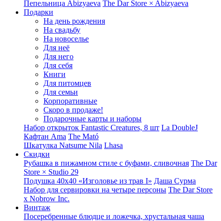
Пепельница Abizyaeva
The Dar Store × Abizyaeva
Подарки
На день рождения
На свадьбу
На новоселье
Для неё
Для него
Для себя
Книги
Для питомцев
Для семьи
Корпоративные
Скоро в продаже!
Подарочные карты и наборы
Набор открыток Fantastic Creatures, 8 шт
La DoubleJ
Кафтан Ama
The Mató
Шкатулка Natsume Nila
Lhasa
Скидки
Рубашка в пижамном стиле с буфами, сливочная
The Dar
Store × Studio 29
Подушка 40x40 «Изголовье из трав I»
Даша Сурма
Набор для сервировки на четыре персоны
The Dar Store
х Nobrow Inc.
Винтаж
Посеребренные блюдце и ложечка, хрустальная чаша