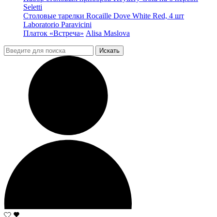
Seletti
Столовые тарелки Rocaille Dove White Red, 4 шт
Laboratorio Paravicini
Платок «Встреча»
Alisa Maslova