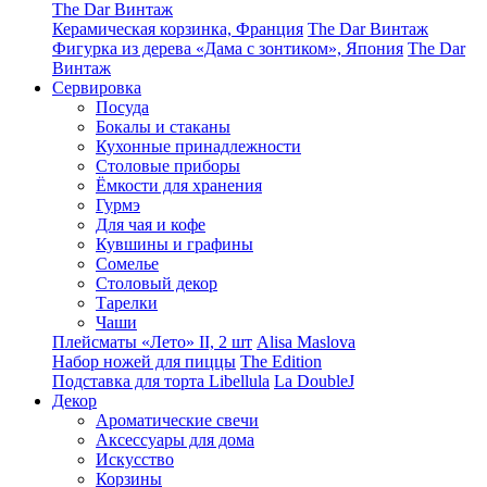
The Dar Винтаж
Керамическая корзинка, Франция
The Dar Винтаж
Фигурка из дерева «Дама с зонтиком», Япония
The Dar
Винтаж
Сервировка
Посуда
Бокалы и стаканы
Кухонные принадлежности
Столовые приборы
Ëмкости для хранения
Гурмэ
Для чая и кофе
Кувшины и графины
Сомелье
Столовый декор
Тарелки
Чаши
Плейсматы «Лето» II, 2 шт
Alisa Maslova
Набор ножей для пиццы
The Edition
Подставка для торта Libellula
La DoubleJ
Декор
Ароматические свечи
Аксессуары для дома
Искусство
Корзины