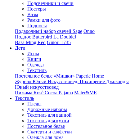
Подсвечники и свечи
Постеры
Вазы
Рамки для фото
Подносы
Подарочный набор свечей Sage
Onno
Поднос Butterbird
La DoubleJ
Ваза Ming Red
Ginori 1735
Дети
Игры
Книги
Одежда
Текстиль
Постельное белье «Мишки»
Paperie Home
Журнал Юный Искусствовед: Похищение Джоконды
Юный искусствовед
Пижама Rosé Cocoa Pajama
Mater&ME
Текстиль
Пледы
Дорожные наборы
Текстиль для ванной
Текстиль для кухни
Постельное белье
Скатерти и салфетки
Одежда для дома