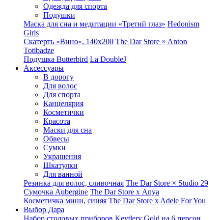
Одежда для спорта
Подушки
Маска для сна и медитации «Третий глаз»
Hedonism
Girls
Скатерть «Вино», 140х200
The Dar Store × Anton
Totibadze
Подушка Butterbird
La DoubleJ
Аксессуары
В дорогу
Для волос
Для спорта
Канцелярия
Косметички
Красота
Маски для сна
Обвесы
Сумки
Украшения
Шкатулки
Для ванной
Резинка для волос, сливочная
The Dar Store × Studio 29
Сумочка Aubergine
The Dar Store x Anya
Косметичка мини, синяя
The Dar Store x Adele For You
Выбор Дара
Набор столовых приборов Keytlery Gold на 6 персон