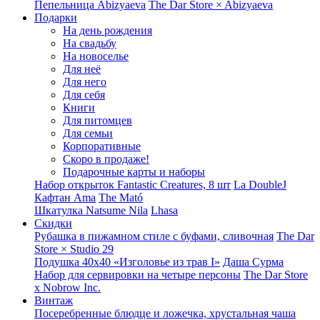
Пепельница Abizyaeva
The Dar Store × Abizyaeva
Подарки
На день рождения
На свадьбу
На новоселье
Для неё
Для него
Для себя
Книги
Для питомцев
Для семьи
Корпоративные
Скоро в продаже!
Подарочные карты и наборы
Набор открыток Fantastic Creatures, 8 шт
La DoubleJ
Кафтан Ama
The Mató
Шкатулка Natsume Nila
Lhasa
Скидки
Рубашка в пижамном стиле с буфами, сливочная
The Dar
Store × Studio 29
Подушка 40x40 «Изголовье из трав I»
Даша Сурма
Набор для сервировки на четыре персоны
The Dar Store
х Nobrow Inc.
Винтаж
Посеребренные блюдце и ложечка, хрустальная чаша