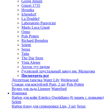
Georg Jensen
Ginori 1735
Hronika
Ichendorf
La DoubleJ
Laboratorio Paravicini
Mario Luca Giusti
Onno
Pols Potten
Richard Brendon
Seletti
Serax
Taitu
The Dar Store
Vista Alegre
Антон тут рядом
Гусевской хрустальный завод им. Мальцова
Посмотреть все
Десертная тарелка Water Lily
Wedgwood
Стакан для коктейлей Pum, 2 шт
Pols Potten
Ведро для льда Lismore
Waterford
Новинки
Набор для кофе Estetico Quotidiano (6 чашек с ложками)
Seletti
Набор блюд для сервировки Lips, 3 шт
Serax