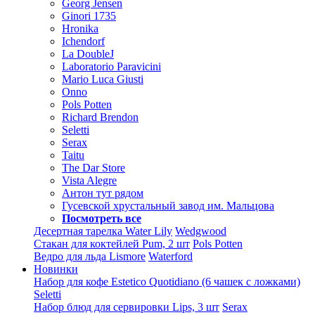
Georg Jensen
Ginori 1735
Hronika
Ichendorf
La DoubleJ
Laboratorio Paravicini
Mario Luca Giusti
Onno
Pols Potten
Richard Brendon
Seletti
Serax
Taitu
The Dar Store
Vista Alegre
Антон тут рядом
Гусевской хрустальный завод им. Мальцова
Посмотреть все
Десертная тарелка Water Lily
Wedgwood
Стакан для коктейлей Pum, 2 шт
Pols Potten
Ведро для льда Lismore
Waterford
Новинки
Набор для кофе Estetico Quotidiano (6 чашек с ложками)
Seletti
Набор блюд для сервировки Lips, 3 шт
Serax