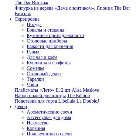
The Dar Винтаж
Фигурка из дерева «Дама с зонтиком», Япония
The Dar
Винтаж
Сервировка
Посуда
Бокалы и стаканы
Кухонные принадлежности
Столовые приборы
Ëмкости для хранения
Гурмэ
Для чая и кофе
Кувшины и графины
Сомелье
Столовый декор
Тарелки
Чаши
Плейсматы «Лето» II, 2 шт
Alisa Maslova
Набор ножей для пиццы
The Edition
Подставка для торта Libellula
La DoubleJ
Декор
Ароматические свечи
Аксессуары для дома
Искусство
Корзины
Подсвечники и свечи