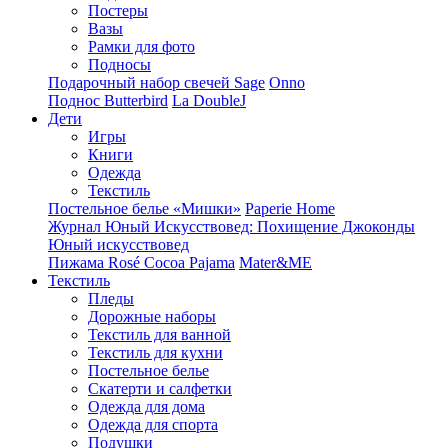
Постеры
Вазы
Рамки для фото
Подносы
Подарочный набор свечей Sage
Onno
Поднос Butterbird
La DoubleJ
Дети
Игры
Книги
Одежда
Текстиль
Постельное белье «Мишки»
Paperie Home
Журнал Юный Искусствовед: Похищение Джоконды
Юный искусствовед
Пижама Rosé Cocoa Pajama
Mater&ME
Текстиль
Пледы
Дорожные наборы
Текстиль для ванной
Текстиль для кухни
Постельное белье
Скатерти и салфетки
Одежда для дома
Одежда для спорта
Подушки