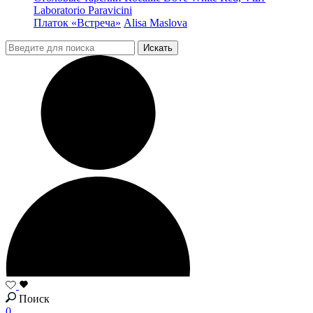
Laboratorio Paravicini
Платок «Встреча»
Alisa Maslova
Поиск
0