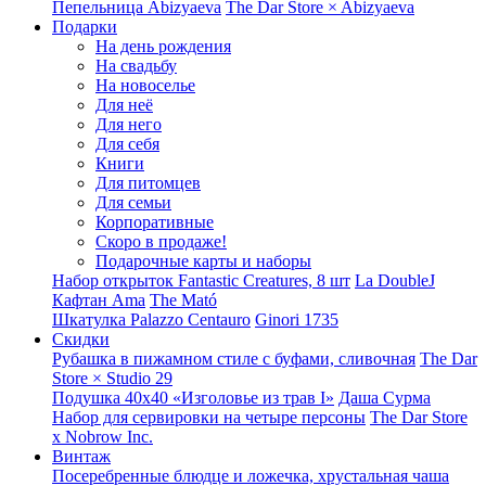
Пепельница Abizyaeva
The Dar Store × Abizyaeva
Подарки
На день рождения
На свадьбу
На новоселье
Для неё
Для него
Для себя
Книги
Для питомцев
Для семьи
Корпоративные
Скоро в продаже!
Подарочные карты и наборы
Набор открыток Fantastic Creatures, 8 шт
La DoubleJ
Кафтан Ama
The Mató
Шкатулка Palazzo Centauro
Ginori 1735
Скидки
Рубашка в пижамном стиле с буфами, сливочная
The Dar
Store × Studio 29
Подушка 40x40 «Изголовье из трав I»
Даша Сурма
Набор для сервировки на четыре персоны
The Dar Store
х Nobrow Inc.
Винтаж
Посеребренные блюдце и ложечка, хрустальная чаша