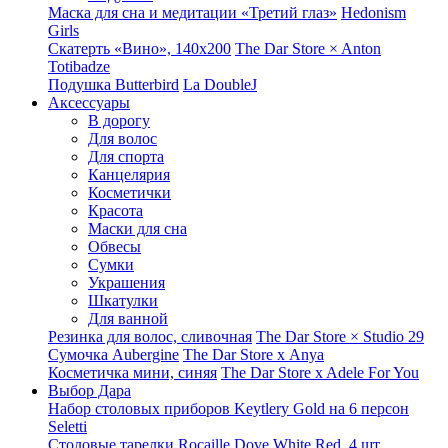
Маска для сна и медитации «Третий глаз»
Hedonism
Girls
Скатерть «Вино», 140х200
The Dar Store × Anton
Totibadze
Подушка Butterbird
La DoubleJ
Аксессуары
В дорогу
Для волос
Для спорта
Канцелярия
Косметички
Красота
Маски для сна
Обвесы
Сумки
Украшения
Шкатулки
Для ванной
Резинка для волос, сливочная
The Dar Store × Studio 29
Сумочка Aubergine
The Dar Store x Anya
Косметичка мини, синяя
The Dar Store x Adele For You
Выбор Дара
Набор столовых приборов Keytlery Gold на 6 персон
Seletti
Столовые тарелки Rocaille Dove White Red, 4 шт