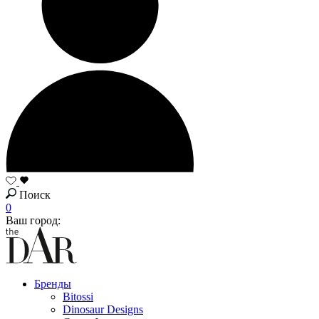
Поиск
0
Ваш город:
Бренды
Bitossi
Dinosaur Designs