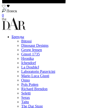
Поиск
0
Бренды
Bitossi
Dinosaur Designs
Georg Jensen
Ginori 1735
Hronika
Ichendorf
La DoubleJ
Laboratorio Paravicini
Mario Luca Giusti
Onno
Pols Potten
Richard Brendon
Seletti
Serax
Taitu
The Dar Store