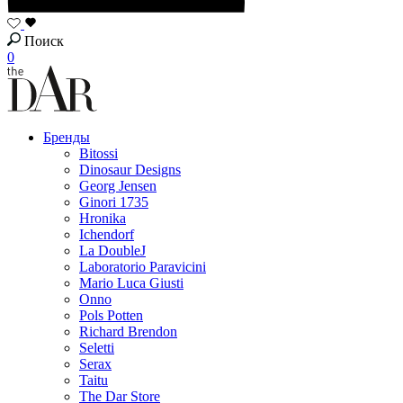
Поиск
0
Бренды
Bitossi
Dinosaur Designs
Georg Jensen
Ginori 1735
Hronika
Ichendorf
La DoubleJ
Laboratorio Paravicini
Mario Luca Giusti
Onno
Pols Potten
Richard Brendon
Seletti
Serax
Taitu
The Dar Store