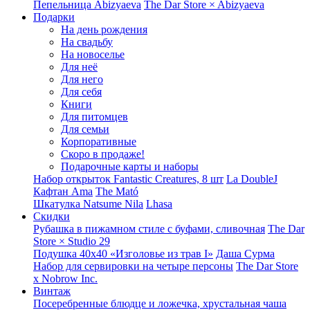
Пепельница Abizyaeva
The Dar Store × Abizyaeva
Подарки
На день рождения
На свадьбу
На новоселье
Для неё
Для него
Для себя
Книги
Для питомцев
Для семьи
Корпоративные
Скоро в продаже!
Подарочные карты и наборы
Набор открыток Fantastic Creatures, 8 шт
La DoubleJ
Кафтан Ama
The Mató
Шкатулка Natsume Nila
Lhasa
Скидки
Рубашка в пижамном стиле с буфами, сливочная
The Dar
Store × Studio 29
Подушка 40x40 «Изголовье из трав I»
Даша Сурма
Набор для сервировки на четыре персоны
The Dar Store
х Nobrow Inc.
Винтаж
Посеребренные блюдце и ложечка, хрустальная чаша