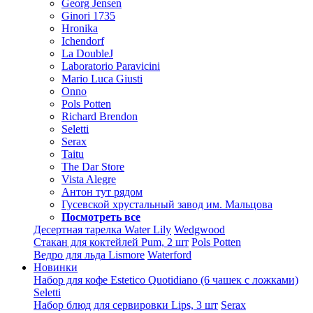
Georg Jensen
Ginori 1735
Hronika
Ichendorf
La DoubleJ
Laboratorio Paravicini
Mario Luca Giusti
Onno
Pols Potten
Richard Brendon
Seletti
Serax
Taitu
The Dar Store
Vista Alegre
Антон тут рядом
Гусевской хрустальный завод им. Мальцова
Посмотреть все
Десертная тарелка Water Lily
Wedgwood
Стакан для коктейлей Pum, 2 шт
Pols Potten
Ведро для льда Lismore
Waterford
Новинки
Набор для кофе Estetico Quotidiano (6 чашек с ложками)
Seletti
Набор блюд для сервировки Lips, 3 шт
Serax