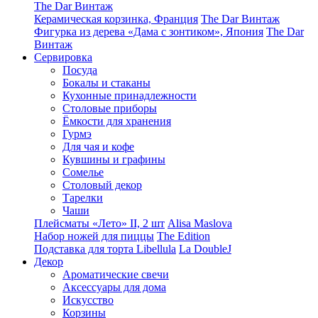
The Dar Винтаж
Керамическая корзинка, Франция
The Dar Винтаж
Фигурка из дерева «Дама с зонтиком», Япония
The Dar
Винтаж
Сервировка
Посуда
Бокалы и стаканы
Кухонные принадлежности
Столовые приборы
Ëмкости для хранения
Гурмэ
Для чая и кофе
Кувшины и графины
Сомелье
Столовый декор
Тарелки
Чаши
Плейсматы «Лето» II, 2 шт
Alisa Maslova
Набор ножей для пиццы
The Edition
Подставка для торта Libellula
La DoubleJ
Декор
Ароматические свечи
Аксессуары для дома
Искусство
Корзины