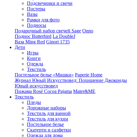
Подсвечники и свечи
Постеры
Вазы
Рамки для фото
Подносы
Подарочный набор свечей Sage
Onno
Поднос Butterbird
La DoubleJ
Ваза Ming Red
Ginori 1735
Дети
Игры
Книги
Одежда
Текстиль
Постельное белье «Мишки»
Paperie Home
Журнал Юный Искусствовед: Похищение Джоконды
Юный искусствовед
Пижама Rosé Cocoa Pajama
Mater&ME
Текстиль
Пледы
Дорожные наборы
Текстиль для ванной
Текстиль для кухни
Постельное белье
Скатерти и салфетки
Одежда для дома