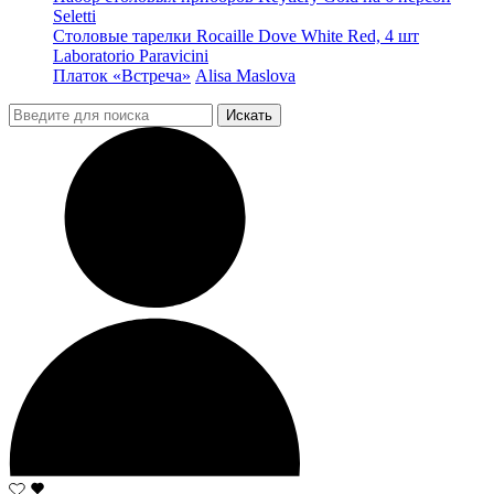
Seletti
Столовые тарелки Rocaille Dove White Red, 4 шт
Laboratorio Paravicini
Платок «Встреча»
Alisa Maslova