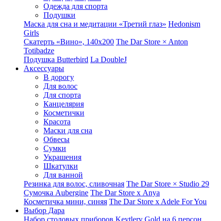
Одежда для спорта
Подушки
Маска для сна и медитации «Третий глаз»
Hedonism
Girls
Скатерть «Вино», 140х200
The Dar Store × Anton
Totibadze
Подушка Butterbird
La DoubleJ
Аксессуары
В дорогу
Для волос
Для спорта
Канцелярия
Косметички
Красота
Маски для сна
Обвесы
Сумки
Украшения
Шкатулки
Для ванной
Резинка для волос, сливочная
The Dar Store × Studio 29
Сумочка Aubergine
The Dar Store x Anya
Косметичка мини, синяя
The Dar Store x Adele For You
Выбор Дара
Набор столовых приборов Keytlery Gold на 6 персон