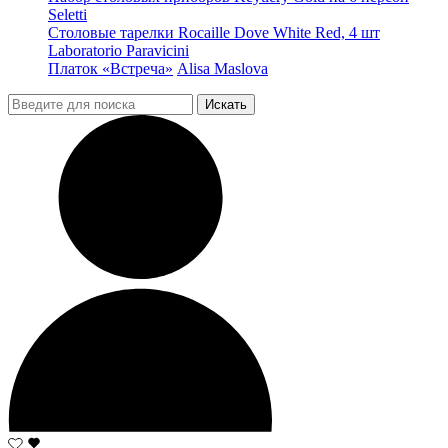
Seletti
Столовые тарелки Rocaille Dove White Red, 4 шт
Laboratorio Paravicini
Платок «Встреча»
Alisa Maslova