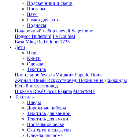
Подсвечники и свечи
Постеры
Вазы
Рамки для фото
Подносы
Подарочный набор свечей Sage
Onno
Поднос Butterbird
La DoubleJ
Ваза Ming Red
Ginori 1735
Дети
Игры
Книги
Одежда
Текстиль
Постельное белье «Мишки»
Paperie Home
Журнал Юный Искусствовед: Похищение Джоконды
Юный искусствовед
Пижама Rosé Cocoa Pajama
Mater&ME
Текстиль
Пледы
Дорожные наборы
Текстиль для ванной
Текстиль для кухни
Постельное белье
Скатерти и салфетки
Одежда для дома