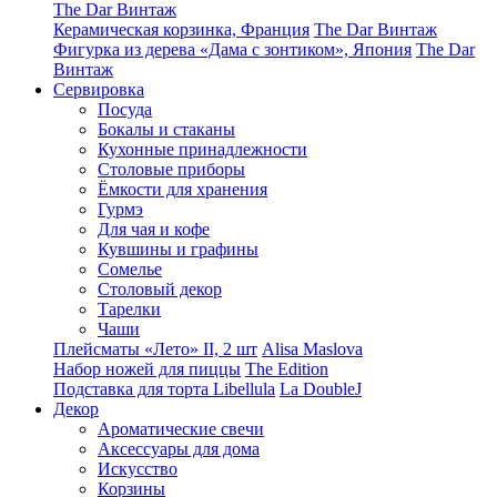
The Dar Винтаж
Керамическая корзинка, Франция
The Dar Винтаж
Фигурка из дерева «Дама с зонтиком», Япония
The Dar
Винтаж
Сервировка
Посуда
Бокалы и стаканы
Кухонные принадлежности
Столовые приборы
Ëмкости для хранения
Гурмэ
Для чая и кофе
Кувшины и графины
Сомелье
Столовый декор
Тарелки
Чаши
Плейсматы «Лето» II, 2 шт
Alisa Maslova
Набор ножей для пиццы
The Edition
Подставка для торта Libellula
La DoubleJ
Декор
Ароматические свечи
Аксессуары для дома
Искусство
Корзины