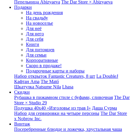
Пепельница Abizyaeva
The Dar Store × Abizyaeva
Подарки
На день рождения
На свадьбу
На новоселье
Для неё
Для него
Для себя
Книги
Для питомцев
Для семьи
Корпоративные
Скоро в продаже!
Подарочные карты и наборы
Набор открыток Fantastic Creatures, 8 шт
La DoubleJ
Кафтан Ama
The Mató
Шкатулка Natsume Nila
Lhasa
Скидки
Рубашка в пижамном стиле с буфами, сливочная
The Dar
Store × Studio 29
Подушка 40x40 «Изголовье из трав I»
Даша Сурма
Набор для сервировки на четыре персоны
The Dar Store
х Nobrow Inc.
Винтаж
Посеребренные блюдце и ложечка, хрустальная чаша