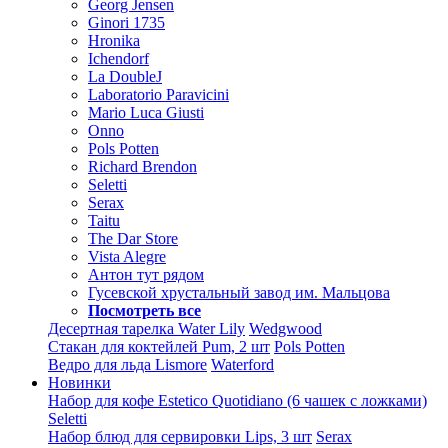
Georg Jensen
Ginori 1735
Hronika
Ichendorf
La DoubleJ
Laboratorio Paravicini
Mario Luca Giusti
Onno
Pols Potten
Richard Brendon
Seletti
Serax
Taitu
The Dar Store
Vista Alegre
Антон тут рядом
Гусевской хрустальный завод им. Мальцова
Посмотреть все
Десертная тарелка Water Lily
Wedgwood
Стакан для коктейлей Pum, 2 шт
Pols Potten
Ведро для льда Lismore
Waterford
Новинки
Набор для кофе Estetico Quotidiano (6 чашек с ложками)
Seletti
Набор блюд для сервировки Lips, 3 шт
Serax