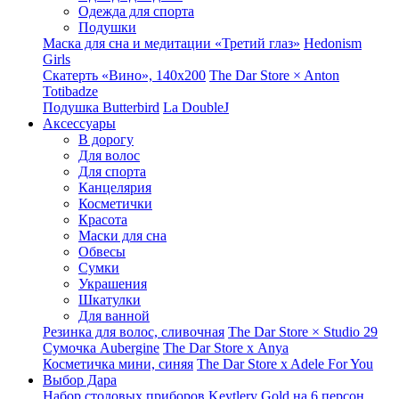
Одежда для спорта
Подушки
Маска для сна и медитации «Третий глаз»
Hedonism
Girls
Скатерть «Вино», 140х200
The Dar Store × Anton
Totibadze
Подушка Butterbird
La DoubleJ
Аксессуары
В дорогу
Для волос
Для спорта
Канцелярия
Косметички
Красота
Маски для сна
Обвесы
Сумки
Украшения
Шкатулки
Для ванной
Резинка для волос, сливочная
The Dar Store × Studio 29
Сумочка Aubergine
The Dar Store x Anya
Косметичка мини, синяя
The Dar Store x Adele For You
Выбор Дара
Набор столовых приборов Keytlery Gold на 6 персон