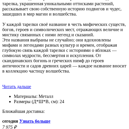
тарелка, украшенная уникальными оттисками растений,
рассказывает свою собственную историю подвигов и чудес,
зашедших в мир магии и волшебства.
У каждой тарелки своё название в честь мифических существ,
богов, героев и символических мест, отражающих величие и
мистику связанных с ними легенд и сказаний.
Эти названия выбраны не случайно; они вдохновлены
мифами и легендами разных культур и времен, отображая
глубокую связь каждой тарелки с историями о яблоках —
символах мудрости, бессмертия и искупления. От
скандинавских богинь и греческих нимф до героев
античности и садов древних царей — каждое название вносит
в коллекцию частицу волшебства.
Читать дальше
Материалы:
Металл
Размеры (Д*Ш*В, см):
24
Ближайшая доставка:
сегодня
Узнать больше
7 975
₽