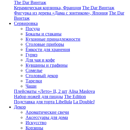
The Dar Винтаж
Керамическая корзинка, Франция
The Dar Винтаж
Фигурка из дерева «Дама с зонтиком», Япония
The Dar
Винтаж
Сервировка
Посуда
Бокалы и стаканы
Кухонные принадлежности
Столовые приборы
Ëмкости для хранения
Гурмэ
Для чая и кофе
Кувшины и графины
Сомелье
Столовый декор
Тарелки
Чаши
Плейсматы «Лето» II, 2 шт
Alisa Maslova
Набор ножей для пиццы
The Edition
Подставка для торта Libellula
La DoubleJ
Декор
Ароматические свечи
Аксессуары для дома
Искусство
Корзины