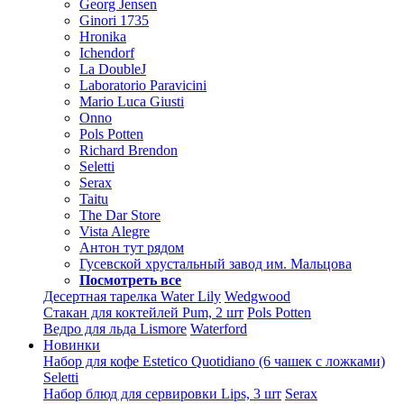
Georg Jensen
Ginori 1735
Hronika
Ichendorf
La DoubleJ
Laboratorio Paravicini
Mario Luca Giusti
Onno
Pols Potten
Richard Brendon
Seletti
Serax
Taitu
The Dar Store
Vista Alegre
Антон тут рядом
Гусевской хрустальный завод им. Мальцова
Посмотреть все
Десертная тарелка Water Lily
Wedgwood
Стакан для коктейлей Pum, 2 шт
Pols Potten
Ведро для льда Lismore
Waterford
Новинки
Набор для кофе Estetico Quotidiano (6 чашек с ложками)
Seletti
Набор блюд для сервировки Lips, 3 шт
Serax