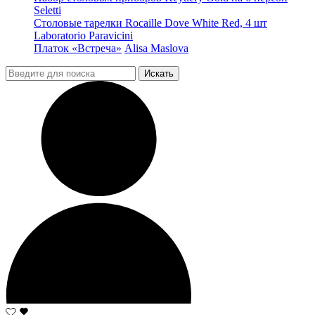
Seletti
Столовые тарелки Rocaille Dove White Red, 4 шт
Laboratorio Paravicini
Платок «Встреча»
Alisa Maslova