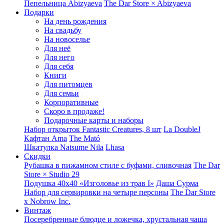
Пепельница Abizyaeva
The Dar Store × Abizyaeva
Подарки
На день рождения
На свадьбу
На новоселье
Для неё
Для него
Для себя
Книги
Для питомцев
Для семьи
Корпоративные
Скоро в продаже!
Подарочные карты и наборы
Набор открыток Fantastic Creatures, 8 шт
La DoubleJ
Кафтан Ama
The Mató
Шкатулка Natsume Nila
Lhasa
Скидки
Рубашка в пижамном стиле с буфами, сливочная
The Dar
Store × Studio 29
Подушка 40x40 «Изголовье из трав I»
Даша Сурма
Набор для сервировки на четыре персоны
The Dar Store
х Nobrow Inc.
Винтаж
Посеребренные блюдце и ложечка, хрустальная чаша