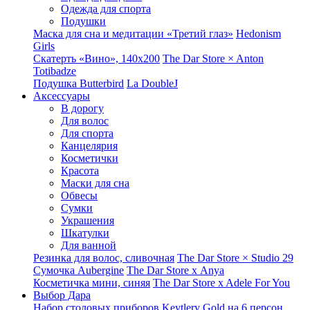
Одежда для спорта
Подушки
Маска для сна и медитации «Третий глаз»
Hedonism
Girls
Скатерть «Вино», 140х200
The Dar Store × Anton
Totibadze
Подушка Butterbird
La DoubleJ
Аксессуары
В дорогу
Для волос
Для спорта
Канцелярия
Косметички
Красота
Маски для сна
Обвесы
Сумки
Украшения
Шкатулки
Для ванной
Резинка для волос, сливочная
The Dar Store × Studio 29
Сумочка Aubergine
The Dar Store x Anya
Косметичка мини, синяя
The Dar Store x Adele For You
Выбор Дара
Набор столовых приборов Keytlery Gold на 6 персон