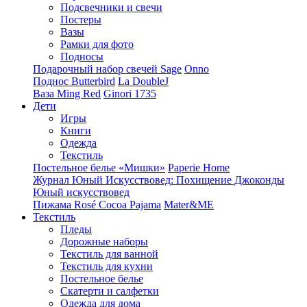
Подсвечники и свечи
Постеры
Вазы
Рамки для фото
Подносы
Подарочный набор свечей Sage
Onno
Поднос Butterbird
La DoubleJ
Ваза Ming Red
Ginori 1735
Дети
Игры
Книги
Одежда
Текстиль
Постельное белье «Мишки»
Paperie Home
Журнал Юный Искусствовед: Похищение Джоконды
Юный искусствовед
Пижама Rosé Cocoa Pajama
Mater&ME
Текстиль
Пледы
Дорожные наборы
Текстиль для ванной
Текстиль для кухни
Постельное белье
Скатерти и салфетки
Одежда для дома