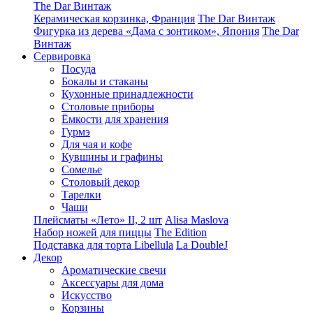
The Dar Винтаж
Керамическая корзинка, Франция
The Dar Винтаж
Фигурка из дерева «Дама с зонтиком», Япония
The Dar
Винтаж
Сервировка
Посуда
Бокалы и стаканы
Кухонные принадлежности
Столовые приборы
Ëмкости для хранения
Гурмэ
Для чая и кофе
Кувшины и графины
Сомелье
Столовый декор
Тарелки
Чаши
Плейсматы «Лето» II, 2 шт
Alisa Maslova
Набор ножей для пиццы
The Edition
Подставка для торта Libellula
La DoubleJ
Декор
Ароматические свечи
Аксессуары для дома
Искусство
Корзины