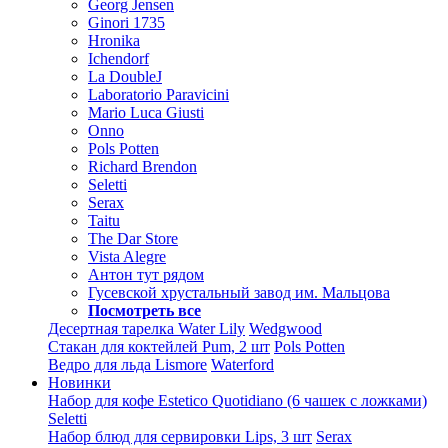
Georg Jensen
Ginori 1735
Hronika
Ichendorf
La DoubleJ
Laboratorio Paravicini
Mario Luca Giusti
Onno
Pols Potten
Richard Brendon
Seletti
Serax
Taitu
The Dar Store
Vista Alegre
Антон тут рядом
Гусевской хрустальный завод им. Мальцова
Посмотреть все
Десертная тарелка Water Lily
Wedgwood
Стакан для коктейлей Pum, 2 шт
Pols Potten
Ведро для льда Lismore
Waterford
Новинки
Набор для кофе Estetico Quotidiano (6 чашек с ложками)
Seletti
Набор блюд для сервировки Lips, 3 шт
Serax