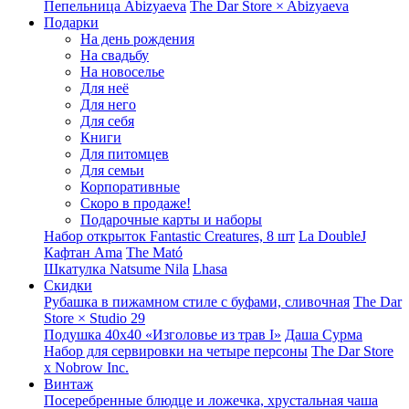
Пепельница Abizyaeva
The Dar Store × Abizyaeva
Подарки
На день рождения
На свадьбу
На новоселье
Для неё
Для него
Для себя
Книги
Для питомцев
Для семьи
Корпоративные
Скоро в продаже!
Подарочные карты и наборы
Набор открыток Fantastic Creatures, 8 шт
La DoubleJ
Кафтан Ama
The Mató
Шкатулка Natsume Nila
Lhasa
Скидки
Рубашка в пижамном стиле с буфами, сливочная
The Dar
Store × Studio 29
Подушка 40x40 «Изголовье из трав I»
Даша Сурма
Набор для сервировки на четыре персоны
The Dar Store
х Nobrow Inc.
Винтаж
Посеребренные блюдце и ложечка, хрустальная чаша