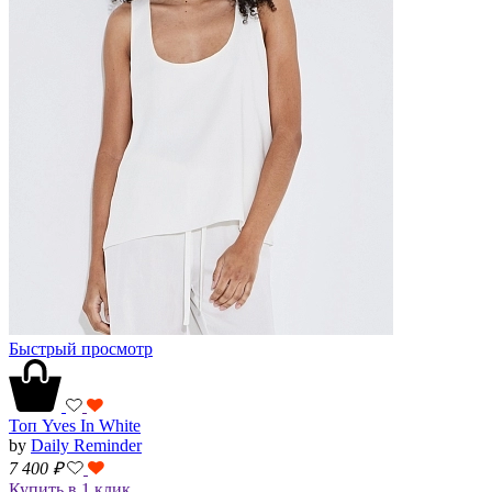
Быстрый просмотр
Топ Yves In White
by
Daily Reminder
7 400
₽
Купить в 1 клик