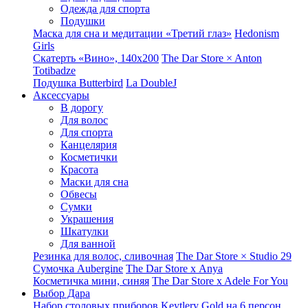
Одежда для спорта
Подушки
Маска для сна и медитации «Третий глаз»
Hedonism
Girls
Скатерть «Вино», 140х200
The Dar Store × Anton
Totibadze
Подушка Butterbird
La DoubleJ
Аксессуары
В дорогу
Для волос
Для спорта
Канцелярия
Косметички
Красота
Маски для сна
Обвесы
Сумки
Украшения
Шкатулки
Для ванной
Резинка для волос, сливочная
The Dar Store × Studio 29
Сумочка Aubergine
The Dar Store x Anya
Косметичка мини, синяя
The Dar Store x Adele For You
Выбор Дара
Набор столовых приборов Keytlery Gold на 6 персон