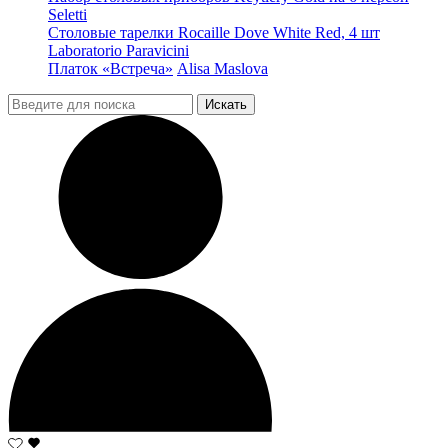
Seletti
Столовые тарелки Rocaille Dove White Red, 4 шт
Laboratorio Paravicini
Платок «Встреча»
Alisa Maslova