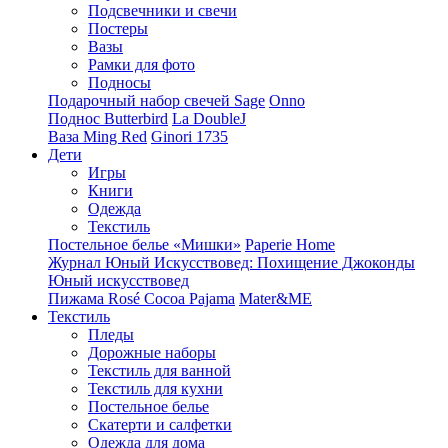
Подсвечники и свечи
Постеры
Вазы
Рамки для фото
Подносы
Подарочный набор свечей Sage
Onno
Поднос Butterbird
La DoubleJ
Ваза Ming Red
Ginori 1735
Дети
Игры
Книги
Одежда
Текстиль
Постельное белье «Мишки»
Paperie Home
Журнал Юный Искусствовед: Похищение Джоконды
Юный искусствовед
Пижама Rosé Cocoa Pajama
Mater&ME
Текстиль
Пледы
Дорожные наборы
Текстиль для ванной
Текстиль для кухни
Постельное белье
Скатерти и салфетки
Одежда для дома