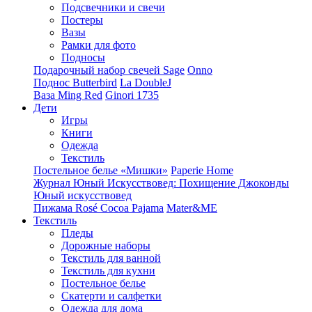
Подсвечники и свечи
Постеры
Вазы
Рамки для фото
Подносы
Подарочный набор свечей Sage
Onno
Поднос Butterbird
La DoubleJ
Ваза Ming Red
Ginori 1735
Дети
Игры
Книги
Одежда
Текстиль
Постельное белье «Мишки»
Paperie Home
Журнал Юный Искусствовед: Похищение Джоконды
Юный искусствовед
Пижама Rosé Cocoa Pajama
Mater&ME
Текстиль
Пледы
Дорожные наборы
Текстиль для ванной
Текстиль для кухни
Постельное белье
Скатерти и салфетки
Одежда для дома