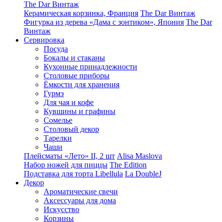
The Dar Винтаж
Керамическая корзинка, Франция
The Dar Винтаж
Фигурка из дерева «Дама с зонтиком», Япония
The Dar
Винтаж
Сервировка
Посуда
Бокалы и стаканы
Кухонные принадлежности
Столовые приборы
Ëмкости для хранения
Гурмэ
Для чая и кофе
Кувшины и графины
Сомелье
Столовый декор
Тарелки
Чаши
Плейсматы «Лето» II, 2 шт
Alisa Maslova
Набор ножей для пиццы
The Edition
Подставка для торта Libellula
La DoubleJ
Декор
Ароматические свечи
Аксессуары для дома
Искусство
Корзины