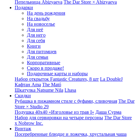
Пепельница Abizyaeva
The Dar Store × Abizyaeva
Подарки
На день рождения
На свадьбу
На новоселье
Для неё
Для него
Для себя
Книги
Для питомцев
Для семьи
Корпоративные
Скоро в продаже!
Подарочные карты и наборы
Набор открыток Fantastic Creatures, 8 шт
La DoubleJ
Кафтан Ama
The Mató
Шкатулка Natsume Nila
Lhasa
Скидки
Рубашка в пижамном стиле с буфами, сливочная
The Dar
Store × Studio 29
Подушка 40x40 «Изголовье из трав I»
Даша Сурма
Набор для сервировки на четыре персоны
The Dar Store
х Nobrow Inc.
Винтаж
Посеребренные блюдце и ложечка, хрустальная чаша