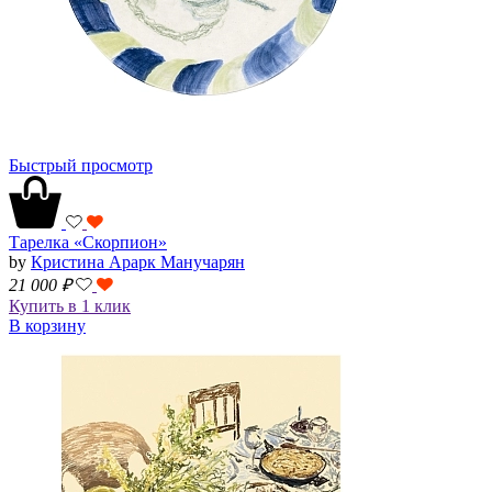
Быстрый просмотр
Тарелка «Скорпион»
by
Кристина Арарк Манучарян
21 000
₽
Купить в 1 клик
В корзину