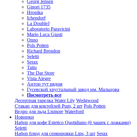
Georg Jensen
Ginori 1735
Hronika
Ichendorf
La DoubleJ
Laboratorio Paravicini
Mario Luca Giusti
Onno
Pols Potten
Richard Brendon
Seletti
Serax
Taitu
The Dar Store
Vista Alegre
Антон тут рядом
Гусевской хрустальный завод им. Мальцова
Посмотреть все
Десертная тарелка Water Lily
Wedgwood
Стакан для коктейлей Pum, 2 шт
Pols Potten
Ведро для льда Lismore
Waterford
Новинки
Набор для кофе Estetico Quotidiano (6 чашек с ложками)
Seletti
Набор блюд для сервировки Lips, 3 шт
Serax