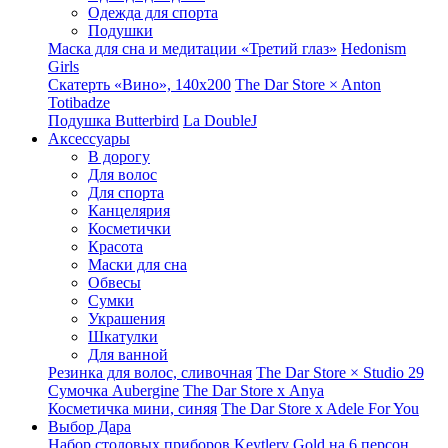
Одежда для спорта
Подушки
Маска для сна и медитации «Третий глаз»
Hedonism
Girls
Скатерть «Вино», 140х200
The Dar Store × Anton
Totibadze
Подушка Butterbird
La DoubleJ
Аксессуары
В дорогу
Для волос
Для спорта
Канцелярия
Косметички
Красота
Маски для сна
Обвесы
Сумки
Украшения
Шкатулки
Для ванной
Резинка для волос, сливочная
The Dar Store × Studio 29
Сумочка Aubergine
The Dar Store x Anya
Косметичка мини, синяя
The Dar Store x Adele For You
Выбор Дара
Набор столовых приборов Keytlery Gold на 6 персон