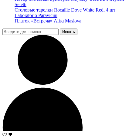
Seletti
Столовые тарелки Rocaille Dove White Red, 4 шт
Laboratorio Paravicini
Платок «Встреча»
Alisa Maslova