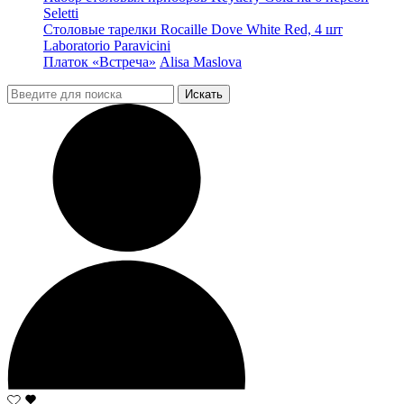
Seletti
Столовые тарелки Rocaille Dove White Red, 4 шт
Laboratorio Paravicini
Платок «Встреча»
Alisa Maslova