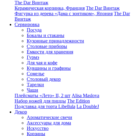
The Dar Винтаж
Керамическая корзинка, Франция
The Dar Винтаж
Фигурка из дерева «Дама с зонтиком», Япония
The Dar
Винтаж
Сервировка
Посуда
Бокалы и стаканы
Кухонные принадлежности
Столовые приборы
Ëмкости для хранения
Гурмэ
Для чая и кофе
Кувшины и графины
Сомелье
Столовый декор
Тарелки
Чаши
Плейсматы «Лето» II, 2 шт
Alisa Maslova
Набор ножей для пиццы
The Edition
Подставка для торта Libellula
La DoubleJ
Декор
Ароматические свечи
Аксессуары для дома
Искусство
Корзины