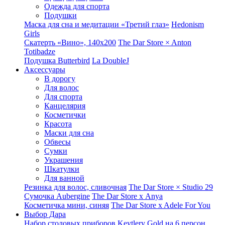
Одежда для спорта
Подушки
Маска для сна и медитации «Третий глаз»
Hedonism
Girls
Скатерть «Вино», 140х200
The Dar Store × Anton
Totibadze
Подушка Butterbird
La DoubleJ
Аксессуары
В дорогу
Для волос
Для спорта
Канцелярия
Косметички
Красота
Маски для сна
Обвесы
Сумки
Украшения
Шкатулки
Для ванной
Резинка для волос, сливочная
The Dar Store × Studio 29
Сумочка Aubergine
The Dar Store x Anya
Косметичка мини, синяя
The Dar Store x Adele For You
Выбор Дара
Набор столовых приборов Keytlery Gold на 6 персон