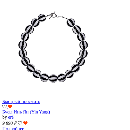
Быстрый просмотр
Бусы Инь Ян (Yin Yang)
by
eré
9 890
₽
Подробнее