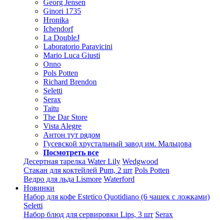
Georg Jensen
Ginori 1735
Hronika
Ichendorf
La DoubleJ
Laboratorio Paravicini
Mario Luca Giusti
Onno
Pols Potten
Richard Brendon
Seletti
Serax
Taitu
The Dar Store
Vista Alegre
Антон тут рядом
Гусевской хрустальный завод им. Мальцова
Посмотреть все
Десертная тарелка Water Lily
Wedgwood
Стакан для коктейлей Pum, 2 шт
Pols Potten
Ведро для льда Lismore
Waterford
Новинки
Набор для кофе Estetico Quotidiano (6 чашек с ложками)
Seletti
Набор блюд для сервировки Lips, 3 шт
Serax