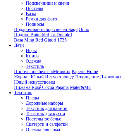
Подсвечники и свечи
Постеры
Вазы
Рамки для фото
Подносы
Подарочный набор свечей Sage
Onno
Поднос Butterbird
La DoubleJ
Ваза Ming Red
Ginori 1735
Дети
Игры
Книги
Одежда
Текстиль
Постельное белье «Мишки»
Paperie Home
Журнал Юный Искусствовед: Похищение Джоконды
Юный искусствовед
Пижама Rosé Cocoa Pajama
Mater&ME
Текстиль
Пледы
Дорожные наборы
Текстиль для ванной
Текстиль для кухни
Постельное белье
Скатерти и салфетки
Одежда для дома