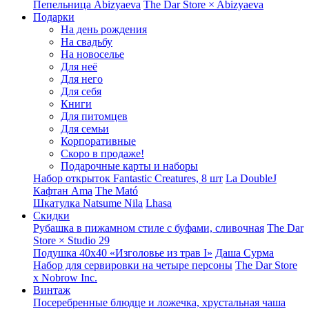
Пепельница Abizyaeva
The Dar Store × Abizyaeva
Подарки
На день рождения
На свадьбу
На новоселье
Для неё
Для него
Для себя
Книги
Для питомцев
Для семьи
Корпоративные
Скоро в продаже!
Подарочные карты и наборы
Набор открыток Fantastic Creatures, 8 шт
La DoubleJ
Кафтан Ama
The Mató
Шкатулка Natsume Nila
Lhasa
Скидки
Рубашка в пижамном стиле с буфами, сливочная
The Dar
Store × Studio 29
Подушка 40x40 «Изголовье из трав I»
Даша Сурма
Набор для сервировки на четыре персоны
The Dar Store
х Nobrow Inc.
Винтаж
Посеребренные блюдце и ложечка, хрустальная чаша