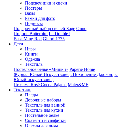
Подсвечники и свечи
Постеры
Вазы
Рамки для фото
Подносы
Подарочный набор свечей Sage
Onno
Поднос Butterbird
La DoubleJ
Ваза Ming Red
Ginori 1735
Дети
Игры
Книги
Одежда
Текстиль
Постельное белье «Мишки»
Paperie Home
Журнал Юный Искусствовед: Похищение Джоконды
Юный искусствовед
Пижама Rosé Cocoa Pajama
Mater&ME
Текстиль
Пледы
Дорожные наборы
Текстиль для ванной
Текстиль для кухни
Постельное белье
Скатерти и салфетки
Одежда для дома