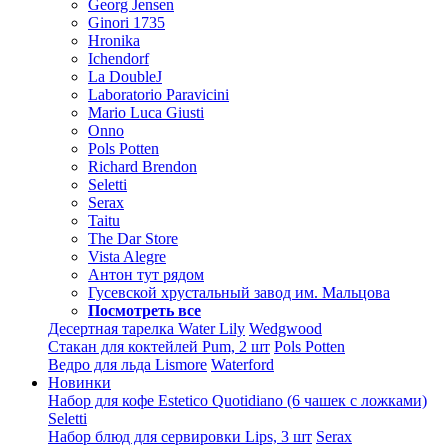
Georg Jensen
Ginori 1735
Hronika
Ichendorf
La DoubleJ
Laboratorio Paravicini
Mario Luca Giusti
Onno
Pols Potten
Richard Brendon
Seletti
Serax
Taitu
The Dar Store
Vista Alegre
Антон тут рядом
Гусевской хрустальный завод им. Мальцова
Посмотреть все
Десертная тарелка Water Lily
Wedgwood
Стакан для коктейлей Pum, 2 шт
Pols Potten
Ведро для льда Lismore
Waterford
Новинки
Набор для кофе Estetico Quotidiano (6 чашек с ложками)
Seletti
Набор блюд для сервировки Lips, 3 шт
Serax