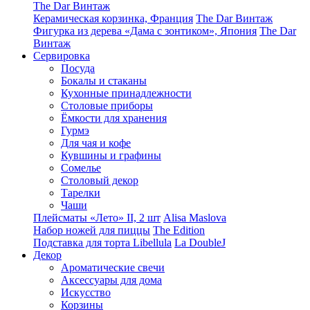
The Dar Винтаж
Керамическая корзинка, Франция
The Dar Винтаж
Фигурка из дерева «Дама с зонтиком», Япония
The Dar
Винтаж
Сервировка
Посуда
Бокалы и стаканы
Кухонные принадлежности
Столовые приборы
Ëмкости для хранения
Гурмэ
Для чая и кофе
Кувшины и графины
Сомелье
Столовый декор
Тарелки
Чаши
Плейсматы «Лето» II, 2 шт
Alisa Maslova
Набор ножей для пиццы
The Edition
Подставка для торта Libellula
La DoubleJ
Декор
Ароматические свечи
Аксессуары для дома
Искусство
Корзины