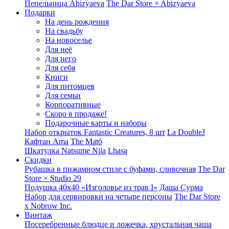
Пепельница Abizyaeva
The Dar Store × Abizyaeva
Подарки
На день рождения
На свадьбу
На новоселье
Для неё
Для него
Для себя
Книги
Для питомцев
Для семьи
Корпоративные
Скоро в продаже!
Подарочные карты и наборы
Набор открыток Fantastic Creatures, 8 шт
La DoubleJ
Кафтан Ama
The Mató
Шкатулка Natsume Nila
Lhasa
Скидки
Рубашка в пижамном стиле с буфами, сливочная
The Dar
Store × Studio 29
Подушка 40x40 «Изголовье из трав I»
Даша Сурма
Набор для сервировки на четыре персоны
The Dar Store
х Nobrow Inc.
Винтаж
Посеребренные блюдце и ложечка, хрустальная чаша