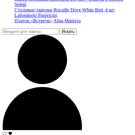
Seletti
Столовые тарелки Rocaille Dove White Red, 4 шт
Laboratorio Paravicini
Платок «Встреча»
Alisa Maslova