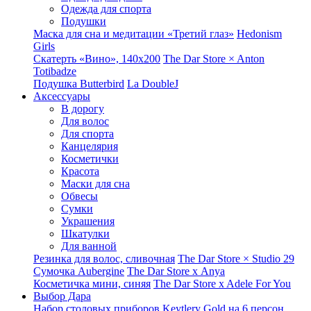
Одежда для спорта
Подушки
Маска для сна и медитации «Третий глаз»
Hedonism
Girls
Скатерть «Вино», 140х200
The Dar Store × Anton
Totibadze
Подушка Butterbird
La DoubleJ
Аксессуары
В дорогу
Для волос
Для спорта
Канцелярия
Косметички
Красота
Маски для сна
Обвесы
Сумки
Украшения
Шкатулки
Для ванной
Резинка для волос, сливочная
The Dar Store × Studio 29
Сумочка Aubergine
The Dar Store x Anya
Косметичка мини, синяя
The Dar Store x Adele For You
Выбор Дара
Набор столовых приборов Keytlery Gold на 6 персон