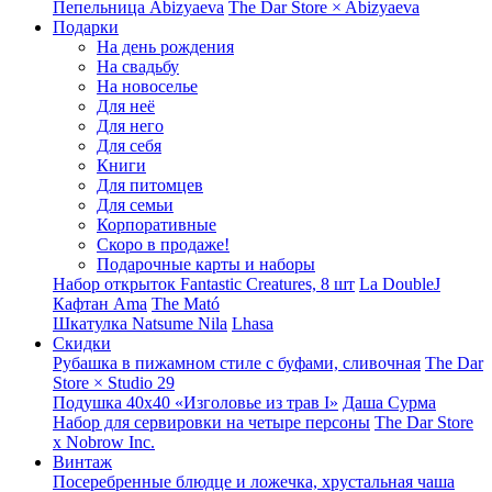
Пепельница Abizyaeva
The Dar Store × Abizyaeva
Подарки
На день рождения
На свадьбу
На новоселье
Для неё
Для него
Для себя
Книги
Для питомцев
Для семьи
Корпоративные
Скоро в продаже!
Подарочные карты и наборы
Набор открыток Fantastic Creatures, 8 шт
La DoubleJ
Кафтан Ama
The Mató
Шкатулка Natsume Nila
Lhasa
Скидки
Рубашка в пижамном стиле с буфами, сливочная
The Dar
Store × Studio 29
Подушка 40x40 «Изголовье из трав I»
Даша Сурма
Набор для сервировки на четыре персоны
The Dar Store
х Nobrow Inc.
Винтаж
Посеребренные блюдце и ложечка, хрустальная чаша