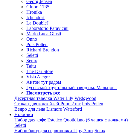
Georg Jensen
Ginori 1735
Hronika
Ichendorf
La DoubleJ
Laboratorio Paravicini
Mario Luca Giusti
Onno
Pols Potten
Richard Brendon
Seletti
Serax
Taitu
The Dar Store
Vista Alegre
Антон тут рядом
Гусевской хрустальный завод им. Мальцова
Посмотреть все
Десертная тарелка Water Lily
Wedgwood
Стакан для коктейлей Pum, 2 шт
Pols Potten
Ведро для льда Lismore
Waterford
Новинки
Набор для кофе Estetico Quotidiano (6 чашек с ложками)
Seletti
Набор блюд для сервировки Lips, 3 шт
Serax