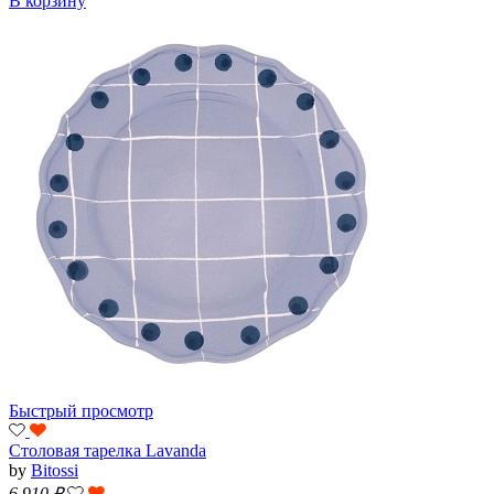
В корзину
Быстрый просмотр
Cтоловая тарелка Lavanda
by
Bitossi
6 910
₽