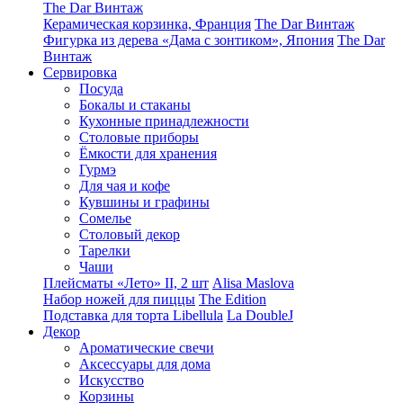
The Dar Винтаж
Керамическая корзинка, Франция
The Dar Винтаж
Фигурка из дерева «Дама с зонтиком», Япония
The Dar
Винтаж
Сервировка
Посуда
Бокалы и стаканы
Кухонные принадлежности
Столовые приборы
Ëмкости для хранения
Гурмэ
Для чая и кофе
Кувшины и графины
Сомелье
Столовый декор
Тарелки
Чаши
Плейсматы «Лето» II, 2 шт
Alisa Maslova
Набор ножей для пиццы
The Edition
Подставка для торта Libellula
La DoubleJ
Декор
Ароматические свечи
Аксессуары для дома
Искусство
Корзины