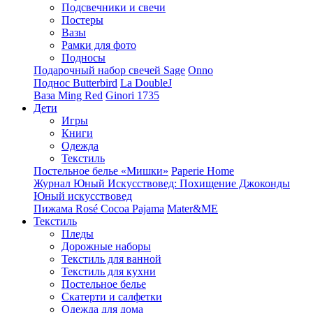
Подсвечники и свечи
Постеры
Вазы
Рамки для фото
Подносы
Подарочный набор свечей Sage
Onno
Поднос Butterbird
La DoubleJ
Ваза Ming Red
Ginori 1735
Дети
Игры
Книги
Одежда
Текстиль
Постельное белье «Мишки»
Paperie Home
Журнал Юный Искусствовед: Похищение Джоконды
Юный искусствовед
Пижама Rosé Cocoa Pajama
Mater&ME
Текстиль
Пледы
Дорожные наборы
Текстиль для ванной
Текстиль для кухни
Постельное белье
Скатерти и салфетки
Одежда для дома