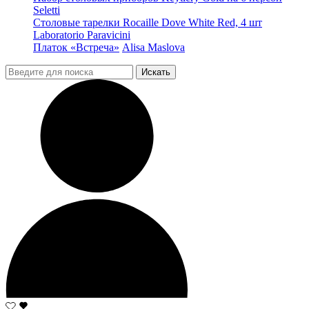
Seletti
Столовые тарелки Rocaille Dove White Red, 4 шт
Laboratorio Paravicini
Платок «Встреча»
Alisa Maslova