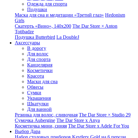
Одежда для спорта
Подушки
Маска для сна и медитации «Третий глаз»
Hedonism
Girls
Скатерть «Вино», 140х200
The Dar Store × Anton
Totibadze
Подушка Butterbird
La DoubleJ
Аксессуары
В дорогу
Для волос
Для спорта
Канцелярия
Косметички
Красота
Маски для сна
Обвесы
Сумки
Украшения
Шкатулки
Для ванной
Резинка для волос, сливочная
The Dar Store × Studio 29
Сумочка Aubergine
The Dar Store x Anya
Косметичка мини, синяя
The Dar Store x Adele For You
Выбор Дара
Набор столовых приборов Keytlery Gold на 6 персон