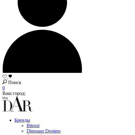
Поиск
0
Ваш город:
Бренды
Bitossi
Dinosaur Designs