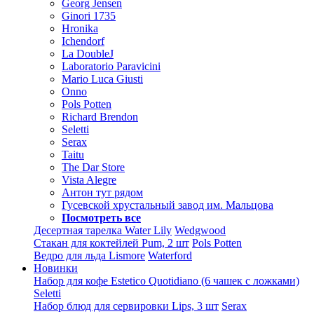
Georg Jensen
Ginori 1735
Hronika
Ichendorf
La DoubleJ
Laboratorio Paravicini
Mario Luca Giusti
Onno
Pols Potten
Richard Brendon
Seletti
Serax
Taitu
The Dar Store
Vista Alegre
Антон тут рядом
Гусевской хрустальный завод им. Мальцова
Посмотреть все
Десертная тарелка Water Lily
Wedgwood
Стакан для коктейлей Pum, 2 шт
Pols Potten
Ведро для льда Lismore
Waterford
Новинки
Набор для кофе Estetico Quotidiano (6 чашек с ложками)
Seletti
Набор блюд для сервировки Lips, 3 шт
Serax