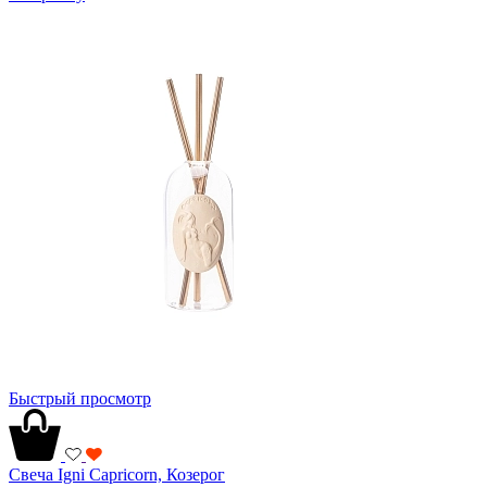
Быстрый просмотр
Свеча Igni Capricorn, Козерог