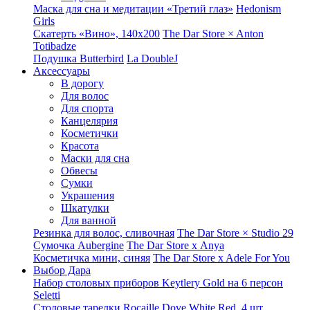
Маска для сна и медитации «Третий глаз»
Hedonism
Girls
Скатерть «Вино», 140х200
The Dar Store × Anton
Totibadze
Подушка Butterbird
La DoubleJ
Аксессуары
В дорогу
Для волос
Для спорта
Канцелярия
Косметички
Красота
Маски для сна
Обвесы
Сумки
Украшения
Шкатулки
Для ванной
Резинка для волос, сливочная
The Dar Store × Studio 29
Сумочка Aubergine
The Dar Store x Anya
Косметичка мини, синяя
The Dar Store x Adele For You
Выбор Дара
Набор столовых приборов Keytlery Gold на 6 персон
Seletti
Столовые тарелки Rocaille Dove White Red, 4 шт