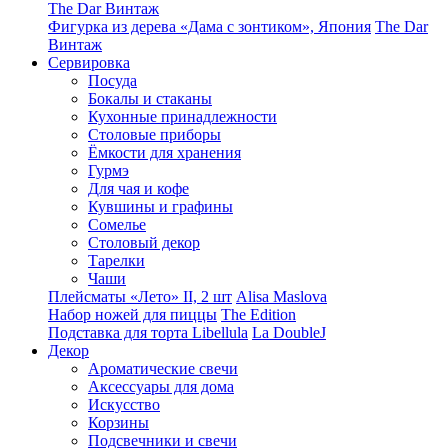
The Dar Винтаж
Фигурка из дерева «Дама с зонтиком», Япония
The Dar
Винтаж
Сервировка
Посуда
Бокалы и стаканы
Кухонные принадлежности
Столовые приборы
Ëмкости для хранения
Гурмэ
Для чая и кофе
Кувшины и графины
Сомелье
Столовый декор
Тарелки
Чаши
Плейсматы «Лето» II, 2 шт
Alisa Maslova
Набор ножей для пиццы
The Edition
Подставка для торта Libellula
La DoubleJ
Декор
Ароматические свечи
Аксессуары для дома
Искусство
Корзины
Подсвечники и свечи