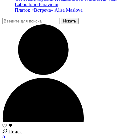
Laboratorio Paravicini
Платок «Встреча»
Alisa Maslova
Поиск
0