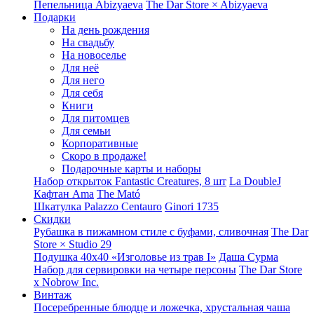
Пепельница Abizyaeva
The Dar Store × Abizyaeva
Подарки
На день рождения
На свадьбу
На новоселье
Для неё
Для него
Для себя
Книги
Для питомцев
Для семьи
Корпоративные
Скоро в продаже!
Подарочные карты и наборы
Набор открыток Fantastic Creatures, 8 шт
La DoubleJ
Кафтан Ama
The Mató
Шкатулка Palazzo Centauro
Ginori 1735
Скидки
Рубашка в пижамном стиле с буфами, сливочная
The Dar
Store × Studio 29
Подушка 40x40 «Изголовье из трав I»
Даша Сурма
Набор для сервировки на четыре персоны
The Dar Store
х Nobrow Inc.
Винтаж
Посеребренные блюдце и ложечка, хрустальная чаша