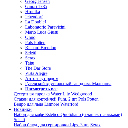
Georg Jensen
Ginori 1735
Hronika
Ichendorf
La DoubleJ
Laboratorio Paravicini
Mario Luca Giusti
Onno
Pols Potten
Richard Brendon
Seletti
Serax
Taitu
The Dar Store
Vista Alegre
Антон тут рядом
Гусевской хрустальный завод им. Мальцова
Посмотреть все
Десертная тарелка Water Lily
Wedgwood
Стакан для коктейлей Pum, 2 шт
Pols Potten
Ведро для льда Lismore
Waterford
Новинки
Набор для кофе Estetico Quotidiano (6 чашек с ложками)
Seletti
Набор блюд для сервировки Lips, 3 шт
Serax