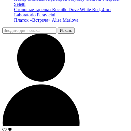
Seletti
Столовые тарелки Rocaille Dove White Red, 4 шт
Laboratorio Paravicini
Платок «Встреча»
Alisa Maslova