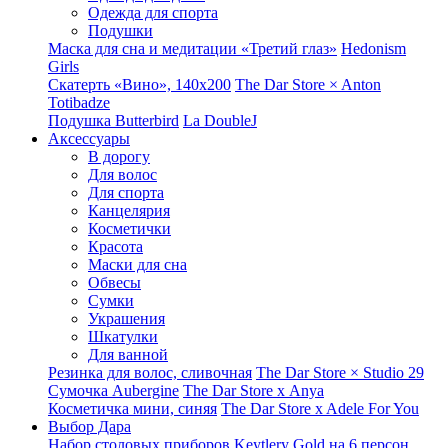
Одежда для спорта
Подушки
Маска для сна и медитации «Третий глаз»
Hedonism
Girls
Скатерть «Вино», 140х200
The Dar Store × Anton
Totibadze
Подушка Butterbird
La DoubleJ
Аксессуары
В дорогу
Для волос
Для спорта
Канцелярия
Косметички
Красота
Маски для сна
Обвесы
Сумки
Украшения
Шкатулки
Для ванной
Резинка для волос, сливочная
The Dar Store × Studio 29
Сумочка Aubergine
The Dar Store x Anya
Косметичка мини, синяя
The Dar Store x Adele For You
Выбор Дара
Набор столовых приборов Keytlery Gold на 6 персон