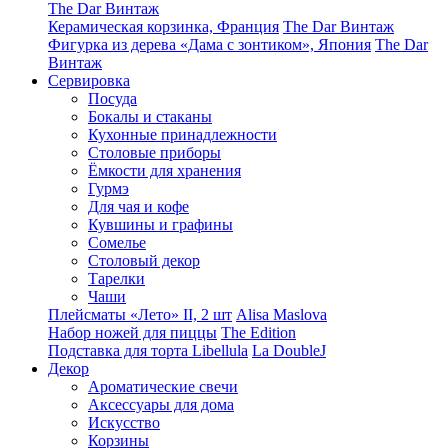
The Dar Винтаж
Керамическая корзинка, Франция
The Dar Винтаж
Фигурка из дерева «Дама с зонтиком», Япония
The Dar
Винтаж
Сервировка
Посуда
Бокалы и стаканы
Кухонные принадлежности
Столовые приборы
Ëмкости для хранения
Гурмэ
Для чая и кофе
Кувшины и графины
Сомелье
Столовый декор
Тарелки
Чаши
Плейсматы «Лето» II, 2 шт
Alisa Maslova
Набор ножей для пиццы
The Edition
Подставка для торта Libellula
La DoubleJ
Декор
Ароматические свечи
Аксессуары для дома
Искусство
Корзины