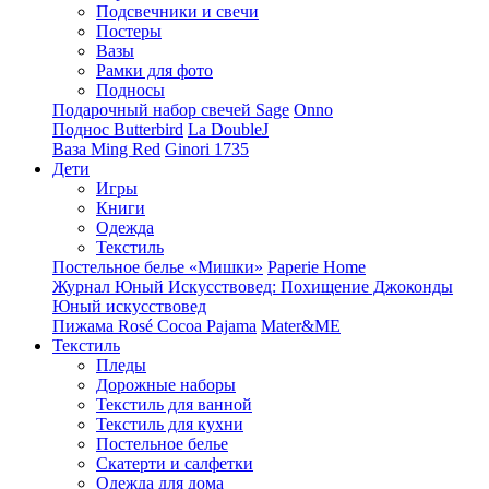
Подсвечники и свечи
Постеры
Вазы
Рамки для фото
Подносы
Подарочный набор свечей Sage
Onno
Поднос Butterbird
La DoubleJ
Ваза Ming Red
Ginori 1735
Дети
Игры
Книги
Одежда
Текстиль
Постельное белье «Мишки»
Paperie Home
Журнал Юный Искусствовед: Похищение Джоконды
Юный искусствовед
Пижама Rosé Cocoa Pajama
Mater&ME
Текстиль
Пледы
Дорожные наборы
Текстиль для ванной
Текстиль для кухни
Постельное белье
Скатерти и салфетки
Одежда для дома