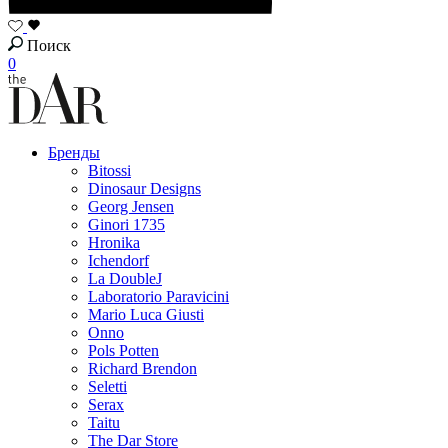
Поиск
0
Бренды
Bitossi
Dinosaur Designs
Georg Jensen
Ginori 1735
Hronika
Ichendorf
La DoubleJ
Laboratorio Paravicini
Mario Luca Giusti
Onno
Pols Potten
Richard Brendon
Seletti
Serax
Taitu
The Dar Store