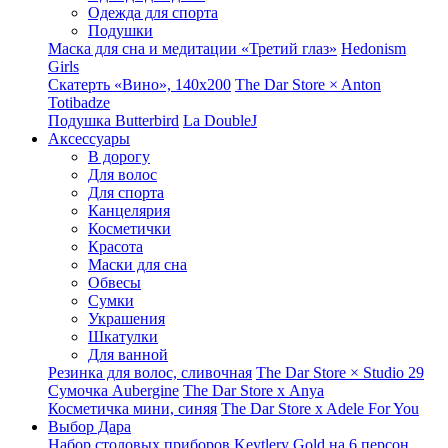
Одежда для спорта
Подушки
Маска для сна и медитации «Третий глаз»
Hedonism
Girls
Скатерть «Вино», 140х200
The Dar Store × Anton
Totibadze
Подушка Butterbird
La DoubleJ
Аксессуары
В дорогу
Для волос
Для спорта
Канцелярия
Косметички
Красота
Маски для сна
Обвесы
Сумки
Украшения
Шкатулки
Для ванной
Резинка для волос, сливочная
The Dar Store × Studio 29
Сумочка Aubergine
The Dar Store x Anya
Косметичка мини, синяя
The Dar Store x Adele For You
Выбор Дара
Набор столовых приборов Keytlery Gold на 6 персон