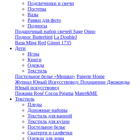
Подсвечники и свечи
Постеры
Вазы
Рамки для фото
Подносы
Подарочный набор свечей Sage
Onno
Поднос Butterbird
La DoubleJ
Ваза Ming Red
Ginori 1735
Дети
Игры
Книги
Одежда
Текстиль
Постельное белье «Мишки»
Paperie Home
Журнал Юный Искусствовед: Похищение Джоконды
Юный искусствовед
Пижама Rosé Cocoa Pajama
Mater&ME
Текстиль
Пледы
Дорожные наборы
Текстиль для ванной
Текстиль для кухни
Постельное белье
Скатерти и салфетки
Одежда для дома