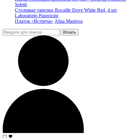
Seletti
Столовые тарелки Rocaille Dove White Red, 4 шт
Laboratorio Paravicini
Платок «Встреча»
Alisa Maslova