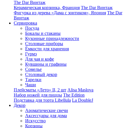
The Dar Винтаж
Керамическая корзинка, Франция
The Dar Винтаж
Фигурка из дерева «Дама с зонтиком», Япония
The Dar
Винтаж
Сервировка
Посуда
Бокалы и стаканы
Кухонные принадлежности
Столовые приборы
Ëмкости для хранения
Гурмэ
Для чая и кофе
Кувшины и графины
Сомелье
Столовый декор
Тарелки
Чаши
Плейсматы «Лето» II, 2 шт
Alisa Maslova
Набор ножей для пиццы
The Edition
Подставка для торта Libellula
La DoubleJ
Декор
Ароматические свечи
Аксессуары для дома
Искусство
Корзины