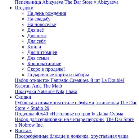
Пепельница Abizyaeva
The Dar Store × Abizyaeva
Подарки
На день рождения
На свадьбу
На новоселье
Для неё
Для него
Для себя
Книги
Для питомцев
Для семьи
Корпоративные
Скоро в продаже!
Подарочные карты и наборы
Набор открыток Fantastic Creatures, 8 шт
La DoubleJ
Кафтан Ama
The Mató
Шкатулка Natsume Nila
Lhasa
Скидки
Рубашка в пижамном стиле с буфами, сливочная
The Dar
Store × Studio 29
Подушка 40x40 «Изголовье из трав I»
Даша Сурма
Набор для сервировки на четыре персоны
The Dar Store
х Nobrow Inc.
Винтаж
Посеребренные блюдце и ложечка, хрустальная чаша