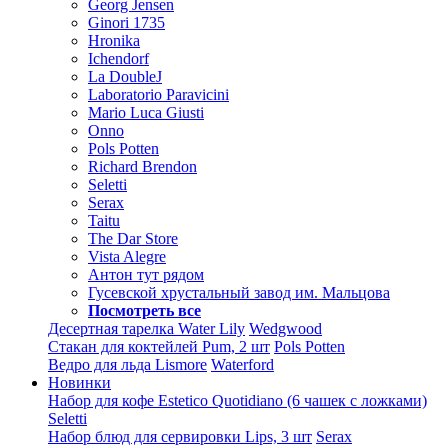
Georg Jensen
Ginori 1735
Hronika
Ichendorf
La DoubleJ
Laboratorio Paravicini
Mario Luca Giusti
Onno
Pols Potten
Richard Brendon
Seletti
Serax
Taitu
The Dar Store
Vista Alegre
Антон тут рядом
Гусевской хрустальный завод им. Мальцова
Посмотреть все
Десертная тарелка Water Lily
Wedgwood
Стакан для коктейлей Pum, 2 шт
Pols Potten
Ведро для льда Lismore
Waterford
Новинки
Набор для кофе Estetico Quotidiano (6 чашек с ложками)
Seletti
Набор блюд для сервировки Lips, 3 шт
Serax