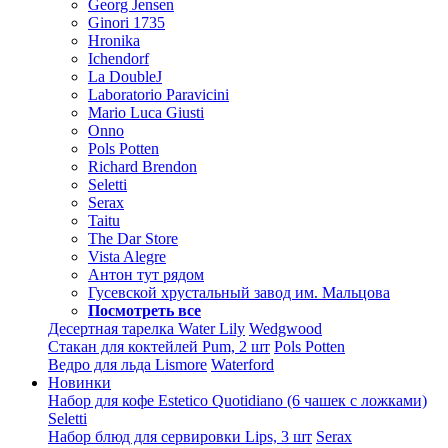
Georg Jensen
Ginori 1735
Hronika
Ichendorf
La DoubleJ
Laboratorio Paravicini
Mario Luca Giusti
Onno
Pols Potten
Richard Brendon
Seletti
Serax
Taitu
The Dar Store
Vista Alegre
Антон тут рядом
Гусевской хрустальный завод им. Мальцова
Посмотреть все
Десертная тарелка Water Lily
Wedgwood
Стакан для коктейлей Pum, 2 шт
Pols Potten
Ведро для льда Lismore
Waterford
Новинки
Набор для кофе Estetico Quotidiano (6 чашек с ложками)
Seletti
Набор блюд для сервировки Lips, 3 шт
Serax