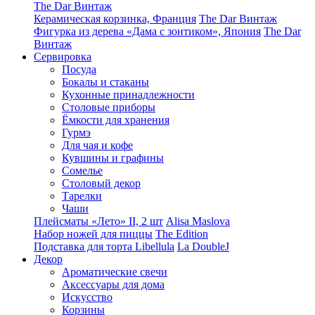
The Dar Винтаж
Керамическая корзинка, Франция
The Dar Винтаж
Фигурка из дерева «Дама с зонтиком», Япония
The Dar
Винтаж
Сервировка
Посуда
Бокалы и стаканы
Кухонные принадлежности
Столовые приборы
Ëмкости для хранения
Гурмэ
Для чая и кофе
Кувшины и графины
Сомелье
Столовый декор
Тарелки
Чаши
Плейсматы «Лето» II, 2 шт
Alisa Maslova
Набор ножей для пиццы
The Edition
Подставка для торта Libellula
La DoubleJ
Декор
Ароматические свечи
Аксессуары для дома
Искусство
Корзины