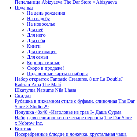
Пепельница Abizyaeva
The Dar Store × Abizyaeva
Подарки
На день рождения
На свадьбу
На новоселье
Для неё
Для него
Для себя
Книги
Для питомцев
Для семьи
Корпоративные
Скоро в продаже!
Подарочные карты и наборы
Набор открыток Fantastic Creatures, 8 шт
La DoubleJ
Кафтан Ama
The Mató
Шкатулка Natsume Nila
Lhasa
Скидки
Рубашка в пижамном стиле с буфами, сливочная
The Dar
Store × Studio 29
Подушка 40x40 «Изголовье из трав I»
Даша Сурма
Набор для сервировки на четыре персоны
The Dar Store
х Nobrow Inc.
Винтаж
Посеребренные блюдце и ложечка, хрустальная чаша