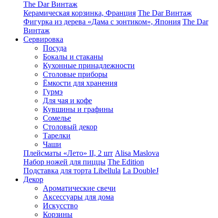
The Dar Винтаж
Керамическая корзинка, Франция
The Dar Винтаж
Фигурка из дерева «Дама с зонтиком», Япония
The Dar
Винтаж
Сервировка
Посуда
Бокалы и стаканы
Кухонные принадлежности
Столовые приборы
Ëмкости для хранения
Гурмэ
Для чая и кофе
Кувшины и графины
Сомелье
Столовый декор
Тарелки
Чаши
Плейсматы «Лето» II, 2 шт
Alisa Maslova
Набор ножей для пиццы
The Edition
Подставка для торта Libellula
La DoubleJ
Декор
Ароматические свечи
Аксессуары для дома
Искусство
Корзины