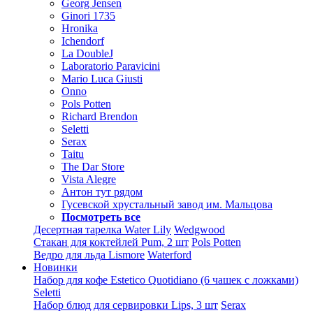
Georg Jensen
Ginori 1735
Hronika
Ichendorf
La DoubleJ
Laboratorio Paravicini
Mario Luca Giusti
Onno
Pols Potten
Richard Brendon
Seletti
Serax
Taitu
The Dar Store
Vista Alegre
Антон тут рядом
Гусевской хрустальный завод им. Мальцова
Посмотреть все
Десертная тарелка Water Lily
Wedgwood
Стакан для коктейлей Pum, 2 шт
Pols Potten
Ведро для льда Lismore
Waterford
Новинки
Набор для кофе Estetico Quotidiano (6 чашек с ложками)
Seletti
Набор блюд для сервировки Lips, 3 шт
Serax