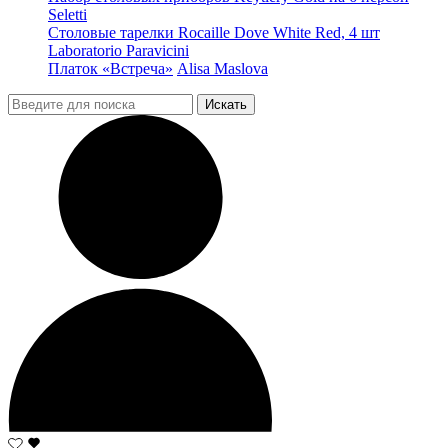
Seletti
Столовые тарелки Rocaille Dove White Red, 4 шт
Laboratorio Paravicini
Платок «Встреча»
Alisa Maslova