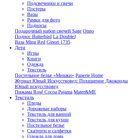
Подсвечники и свечи
Постеры
Вазы
Рамки для фото
Подносы
Подарочный набор свечей Sage
Onno
Поднос Butterbird
La DoubleJ
Ваза Ming Red
Ginori 1735
Дети
Игры
Книги
Одежда
Текстиль
Постельное белье «Мишки»
Paperie Home
Журнал Юный Искусствовед: Похищение Джоконды
Юный искусствовед
Пижама Rosé Cocoa Pajama
Mater&ME
Текстиль
Пледы
Дорожные наборы
Текстиль для ванной
Текстиль для кухни
Постельное белье
Скатерти и салфетки
Одежда для дома