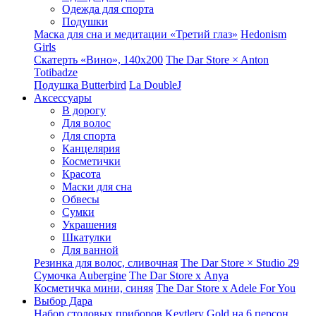
Одежда для спорта
Подушки
Маска для сна и медитации «Третий глаз»
Hedonism
Girls
Скатерть «Вино», 140х200
The Dar Store × Anton
Totibadze
Подушка Butterbird
La DoubleJ
Аксессуары
В дорогу
Для волос
Для спорта
Канцелярия
Косметички
Красота
Маски для сна
Обвесы
Сумки
Украшения
Шкатулки
Для ванной
Резинка для волос, сливочная
The Dar Store × Studio 29
Сумочка Aubergine
The Dar Store x Anya
Косметичка мини, синяя
The Dar Store x Adele For You
Выбор Дара
Набор столовых приборов Keytlery Gold на 6 персон