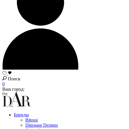
Поиск
0
Ваш город:
Бренды
Bitossi
Dinosaur Designs