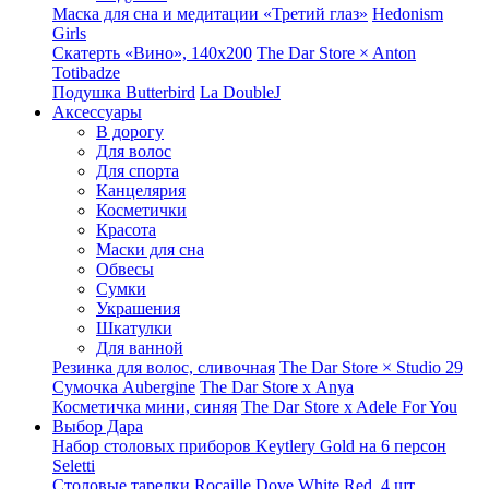
Маска для сна и медитации «Третий глаз»
Hedonism
Girls
Скатерть «Вино», 140х200
The Dar Store × Anton
Totibadze
Подушка Butterbird
La DoubleJ
Аксессуары
В дорогу
Для волос
Для спорта
Канцелярия
Косметички
Красота
Маски для сна
Обвесы
Сумки
Украшения
Шкатулки
Для ванной
Резинка для волос, сливочная
The Dar Store × Studio 29
Сумочка Aubergine
The Dar Store x Anya
Косметичка мини, синяя
The Dar Store x Adele For You
Выбор Дара
Набор столовых приборов Keytlery Gold на 6 персон
Seletti
Столовые тарелки Rocaille Dove White Red, 4 шт