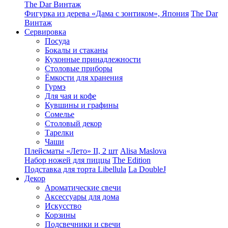
The Dar Винтаж
Фигурка из дерева «Дама с зонтиком», Япония
The Dar
Винтаж
Сервировка
Посуда
Бокалы и стаканы
Кухонные принадлежности
Столовые приборы
Ëмкости для хранения
Гурмэ
Для чая и кофе
Кувшины и графины
Сомелье
Столовый декор
Тарелки
Чаши
Плейсматы «Лето» II, 2 шт
Alisa Maslova
Набор ножей для пиццы
The Edition
Подставка для торта Libellula
La DoubleJ
Декор
Ароматические свечи
Аксессуары для дома
Искусство
Корзины
Подсвечники и свечи