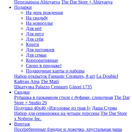
Пепельница Abizyaeva
The Dar Store × Abizyaeva
Подарки
На день рождения
На свадьбу
На новоселье
Для неё
Для него
Для себя
Книги
Для питомцев
Для семьи
Корпоративные
Скоро в продаже!
Подарочные карты и наборы
Набор открыток Fantastic Creatures, 8 шт
La DoubleJ
Кафтан Ama
The Mató
Шкатулка Palazzo Centauro
Ginori 1735
Скидки
Рубашка в пижамном стиле с буфами, сливочная
The Dar
Store × Studio 29
Подушка 40x40 «Изголовье из трав I»
Даша Сурма
Набор для сервировки на четыре персоны
The Dar Store
х Nobrow Inc.
Винтаж
Посеребренные блюдце и ложечка, хрустальная чаша