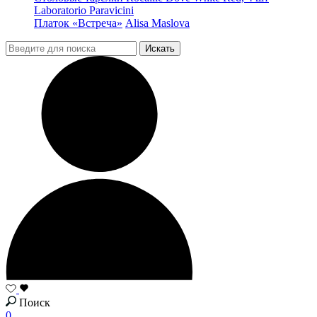
Laboratorio Paravicini
Платок «Встреча»
Alisa Maslova
Поиск
0