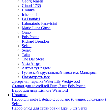
Georg Jensen
Ginori 1735
Hronika
Ichendorf
La DoubleJ
Laboratorio Paravicini
Mario Luca Giusti
Onno
Pols Potten
Richard Brendon
Seletti
Serax
Taitu
The Dar Store
Vista Alegre
Антон тут рядом
Гусевской хрустальный завод им. Мальцова
Посмотреть все
Десертная тарелка Water Lily
Wedgwood
Стакан для коктейлей Pum, 2 шт
Pols Potten
Ведро для льда Lismore
Waterford
Новинки
Набор для кофе Estetico Quotidiano (6 чашек с ложками)
Seletti
Набор блюд для сервировки Lips, 3 шт
Serax