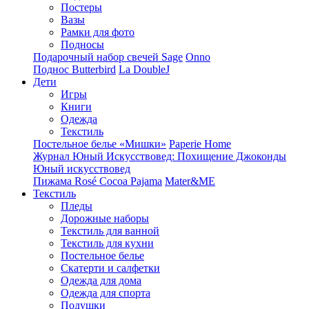
Постеры
Вазы
Рамки для фото
Подносы
Подарочный набор свечей Sage
Onno
Поднос Butterbird
La DoubleJ
Дети
Игры
Книги
Одежда
Текстиль
Постельное белье «Мишки»
Paperie Home
Журнал Юный Искусствовед: Похищение Джоконды
Юный искусствовед
Пижама Rosé Cocoa Pajama
Mater&ME
Текстиль
Пледы
Дорожные наборы
Текстиль для ванной
Текстиль для кухни
Постельное белье
Скатерти и салфетки
Одежда для дома
Одежда для спорта
Подушки