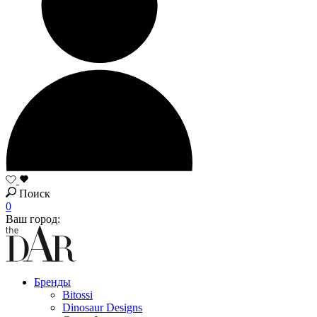
Поиск
0
Ваш город:
Бренды
Bitossi
Dinosaur Designs