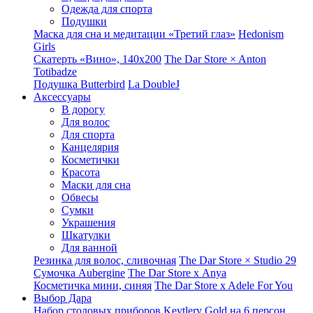
Одежда для спорта
Подушки
Маска для сна и медитации «Третий глаз»
Hedonism
Girls
Скатерть «Вино», 140х200
The Dar Store × Anton
Totibadze
Подушка Butterbird
La DoubleJ
Аксессуары
В дорогу
Для волос
Для спорта
Канцелярия
Косметички
Красота
Маски для сна
Обвесы
Сумки
Украшения
Шкатулки
Для ванной
Резинка для волос, сливочная
The Dar Store × Studio 29
Сумочка Aubergine
The Dar Store x Anya
Косметичка мини, синяя
The Dar Store x Adele For You
Выбор Дара
Набор столовых приборов Keytlery Gold на 6 персон