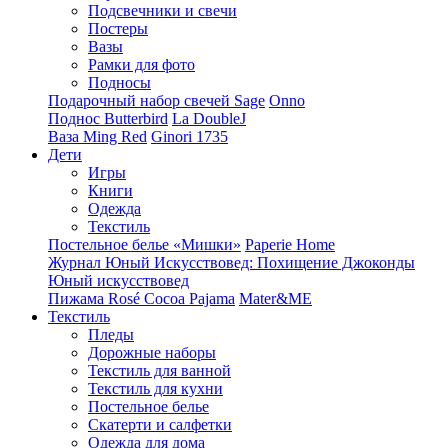
Подсвечники и свечи
Постеры
Вазы
Рамки для фото
Подносы
Подарочный набор свечей Sage
Onno
Поднос Butterbird
La DoubleJ
Ваза Ming Red
Ginori 1735
Дети
Игры
Книги
Одежда
Текстиль
Постельное белье «Мишки»
Paperie Home
Журнал Юный Искусствовед: Похищение Джоконды
Юный искусствовед
Пижама Rosé Cocoa Pajama
Mater&ME
Текстиль
Пледы
Дорожные наборы
Текстиль для ванной
Текстиль для кухни
Постельное белье
Скатерти и салфетки
Одежда для дома