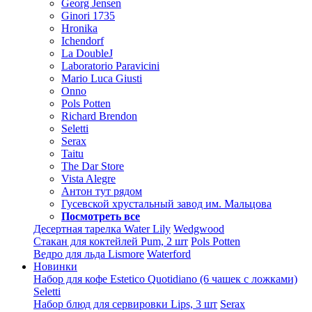
Georg Jensen
Ginori 1735
Hronika
Ichendorf
La DoubleJ
Laboratorio Paravicini
Mario Luca Giusti
Onno
Pols Potten
Richard Brendon
Seletti
Serax
Taitu
The Dar Store
Vista Alegre
Антон тут рядом
Гусевской хрустальный завод им. Мальцова
Посмотреть все
Десертная тарелка Water Lily
Wedgwood
Стакан для коктейлей Pum, 2 шт
Pols Potten
Ведро для льда Lismore
Waterford
Новинки
Набор для кофе Estetico Quotidiano (6 чашек с ложками)
Seletti
Набор блюд для сервировки Lips, 3 шт
Serax