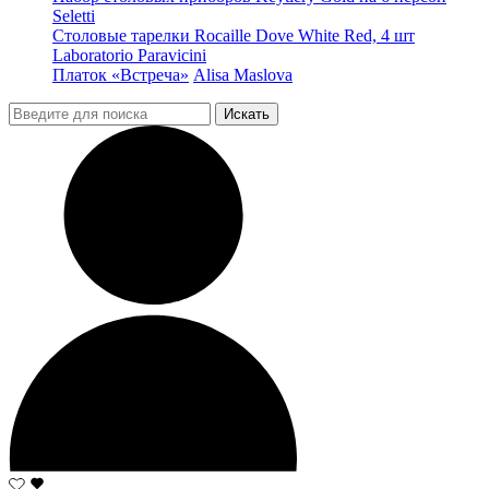
Seletti
Столовые тарелки Rocaille Dove White Red, 4 шт
Laboratorio Paravicini
Платок «Встреча»
Alisa Maslova