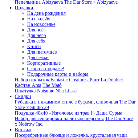
Пепельница Abizyaeva
The Dar Store × Abizyaeva
Подарки
На день рождения
На свадьбу
На новоселье
Для неё
Для него
Для себя
Книги
Для питомцев
Для семьи
Корпоративные
Скоро в продаже!
Подарочные карты и наборы
Набор открыток Fantastic Creatures, 8 шт
La DoubleJ
Кафтан Ama
The Mató
Шкатулка Natsume Nila
Lhasa
Скидки
Рубашка в пижамном стиле с буфами, сливочная
The Dar
Store × Studio 29
Подушка 40x40 «Изголовье из трав I»
Даша Сурма
Набор для сервировки на четыре персоны
The Dar Store
х Nobrow Inc.
Винтаж
Посеребренные блюдце и ложечка, хрустальная чаша