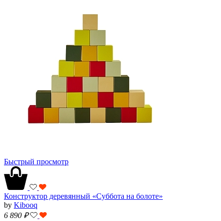
Быстрый просмотр
Конструктор деревянный «Суббота на болоте»
by
Kibooq
6 890
₽