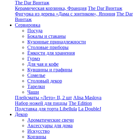
The Dar Винтаж
Керамическая корзинка, Франция
The Dar Винтаж
Фигурка из дерева «Дама с зонтиком», Япония
The Dar
Винтаж
Сервировка
Посуда
Бокалы и стаканы
Кухонные принадлежности
Столовые приборы
Ëмкости для хранения
Гурмэ
Для чая и кофе
Кувшины и графины
Сомелье
Столовый декор
Тарелки
Чаши
Плейсматы «Лето» II, 2 шт
Alisa Maslova
Набор ножей для пиццы
The Edition
Подставка для торта Libellula
La DoubleJ
Декор
Ароматические свечи
Аксессуары для дома
Искусство
Корзины