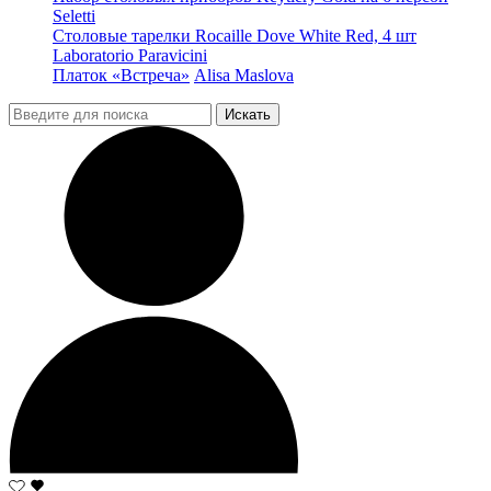
Seletti
Столовые тарелки Rocaille Dove White Red, 4 шт
Laboratorio Paravicini
Платок «Встреча»
Alisa Maslova