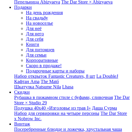
Пепельница Abizyaeva
The Dar Store × Abizyaeva
Подарки
На день рождения
На свадьбу
На новоселье
Для неё
Для него
Для себя
Книги
Для питомцев
Для семьи
Корпоративные
Скоро в продаже!
Подарочные карты и наборы
Набор открыток Fantastic Creatures, 8 шт
La DoubleJ
Кафтан Ama
The Mató
Шкатулка Natsume Nila
Lhasa
Скидки
Рубашка в пижамном стиле с буфами, сливочная
The Dar
Store × Studio 29
Подушка 40x40 «Изголовье из трав I»
Даша Сурма
Набор для сервировки на четыре персоны
The Dar Store
х Nobrow Inc.
Винтаж
Посеребренные блюдце и ложечка, хрустальная чаша