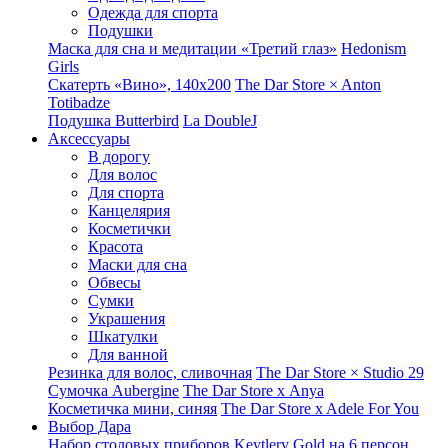
Одежда для спорта
Подушки
Маска для сна и медитации «Третий глаз»
Hedonism
Girls
Скатерть «Вино», 140х200
The Dar Store × Anton
Totibadze
Подушка Butterbird
La DoubleJ
Аксессуары
В дорогу
Для волос
Для спорта
Канцелярия
Косметички
Красота
Маски для сна
Обвесы
Сумки
Украшения
Шкатулки
Для ванной
Резинка для волос, сливочная
The Dar Store × Studio 29
Сумочка Aubergine
The Dar Store x Anya
Косметичка мини, синяя
The Dar Store x Adele For You
Выбор Дара
Набор столовых приборов Keytlery Gold на 6 персон