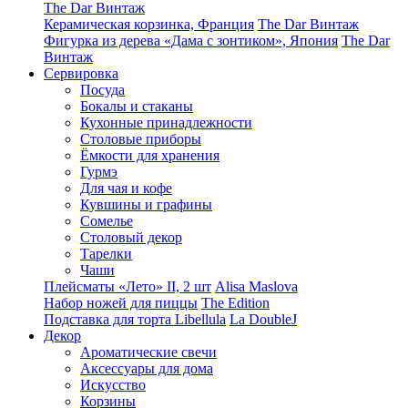
The Dar Винтаж
Керамическая корзинка, Франция
The Dar Винтаж
Фигурка из дерева «Дама с зонтиком», Япония
The Dar
Винтаж
Сервировка
Посуда
Бокалы и стаканы
Кухонные принадлежности
Столовые приборы
Ëмкости для хранения
Гурмэ
Для чая и кофе
Кувшины и графины
Сомелье
Столовый декор
Тарелки
Чаши
Плейсматы «Лето» II, 2 шт
Alisa Maslova
Набор ножей для пиццы
The Edition
Подставка для торта Libellula
La DoubleJ
Декор
Ароматические свечи
Аксессуары для дома
Искусство
Корзины