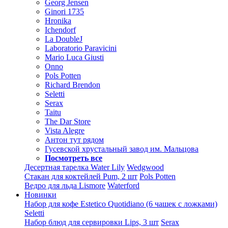
Georg Jensen
Ginori 1735
Hronika
Ichendorf
La DoubleJ
Laboratorio Paravicini
Mario Luca Giusti
Onno
Pols Potten
Richard Brendon
Seletti
Serax
Taitu
The Dar Store
Vista Alegre
Антон тут рядом
Гусевской хрустальный завод им. Мальцова
Посмотреть все
Десертная тарелка Water Lily
Wedgwood
Стакан для коктейлей Pum, 2 шт
Pols Potten
Ведро для льда Lismore
Waterford
Новинки
Набор для кофе Estetico Quotidiano (6 чашек с ложками)
Seletti
Набор блюд для сервировки Lips, 3 шт
Serax