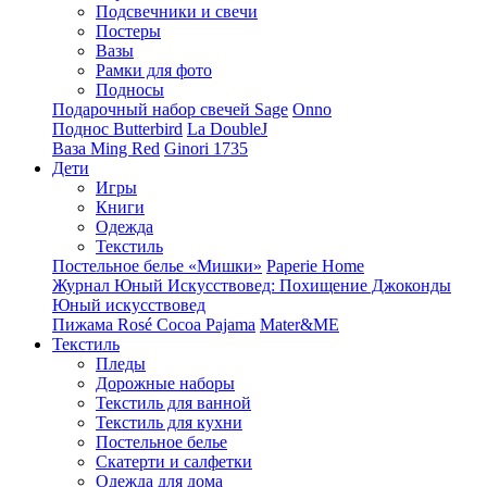
Подсвечники и свечи
Постеры
Вазы
Рамки для фото
Подносы
Подарочный набор свечей Sage
Onno
Поднос Butterbird
La DoubleJ
Ваза Ming Red
Ginori 1735
Дети
Игры
Книги
Одежда
Текстиль
Постельное белье «Мишки»
Paperie Home
Журнал Юный Искусствовед: Похищение Джоконды
Юный искусствовед
Пижама Rosé Cocoa Pajama
Mater&ME
Текстиль
Пледы
Дорожные наборы
Текстиль для ванной
Текстиль для кухни
Постельное белье
Скатерти и салфетки
Одежда для дома