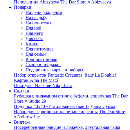
Пепельница Abizyaeva
The Dar Store × Abizyaeva
Подарки
На день рождения
На свадьбу
На новоселье
Для неё
Для него
Для себя
Книги
Для питомцев
Для семьи
Корпоративные
Скоро в продаже!
Подарочные карты и наборы
Набор открыток Fantastic Creatures, 8 шт
La DoubleJ
Кафтан Ama
The Mató
Шкатулка Natsume Nila
Lhasa
Скидки
Рубашка в пижамном стиле с буфами, сливочная
The Dar
Store × Studio 29
Подушка 40x40 «Изголовье из трав I»
Даша Сурма
Набор для сервировки на четыре персоны
The Dar Store
х Nobrow Inc.
Винтаж
Посеребренные блюдце и ложечка, хрустальная чаша