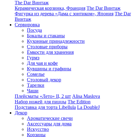
The Dar Винтаж
Керамическая корзинка, Франция
The Dar Винтаж
Фигурка из дерева «Дама с зонтиком», Япония
The Dar
Винтаж
Сервировка
Посуда
Бокалы и стаканы
Кухонные принадлежности
Столовые приборы
Ëмкости для хранения
Гурмэ
Для чая и кофе
Кувшины и графины
Сомелье
Столовый декор
Тарелки
Чаши
Плейсматы «Лето» II, 2 шт
Alisa Maslova
Набор ножей для пиццы
The Edition
Подставка для торта Libellula
La DoubleJ
Декор
Ароматические свечи
Аксессуары для дома
Искусство
Корзины