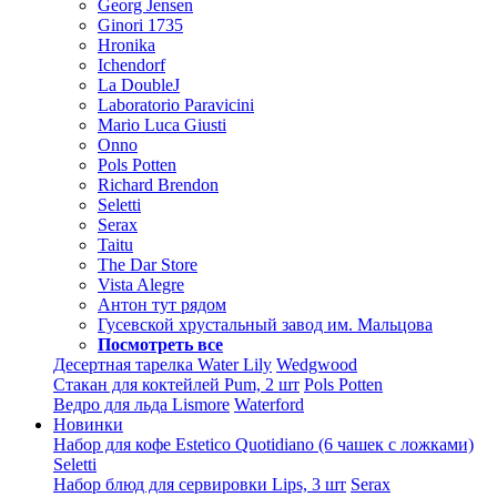
Georg Jensen
Ginori 1735
Hronika
Ichendorf
La DoubleJ
Laboratorio Paravicini
Mario Luca Giusti
Onno
Pols Potten
Richard Brendon
Seletti
Serax
Taitu
The Dar Store
Vista Alegre
Антон тут рядом
Гусевской хрустальный завод им. Мальцова
Посмотреть все
Десертная тарелка Water Lily
Wedgwood
Стакан для коктейлей Pum, 2 шт
Pols Potten
Ведро для льда Lismore
Waterford
Новинки
Набор для кофе Estetico Quotidiano (6 чашек с ложками)
Seletti
Набор блюд для сервировки Lips, 3 шт
Serax