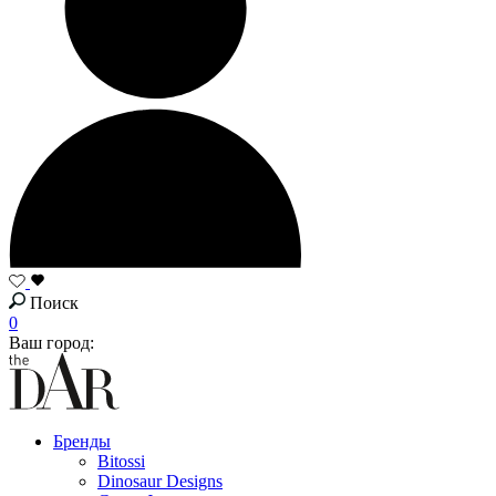
Поиск
0
Ваш город:
Бренды
Bitossi
Dinosaur Designs