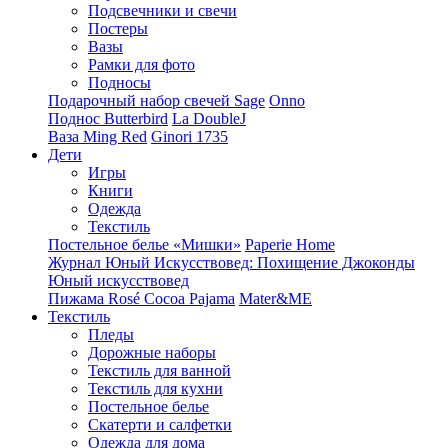
Подсвечники и свечи
Постеры
Вазы
Рамки для фото
Подносы
Подарочный набор свечей Sage
Onno
Поднос Butterbird
La DoubleJ
Ваза Ming Red
Ginori 1735
Дети
Игры
Книги
Одежда
Текстиль
Постельное белье «Мишки»
Paperie Home
Журнал Юный Искусствовед: Похищение Джоконды
Юный искусствовед
Пижама Rosé Cocoa Pajama
Mater&ME
Текстиль
Пледы
Дорожные наборы
Текстиль для ванной
Текстиль для кухни
Постельное белье
Скатерти и салфетки
Одежда для дома