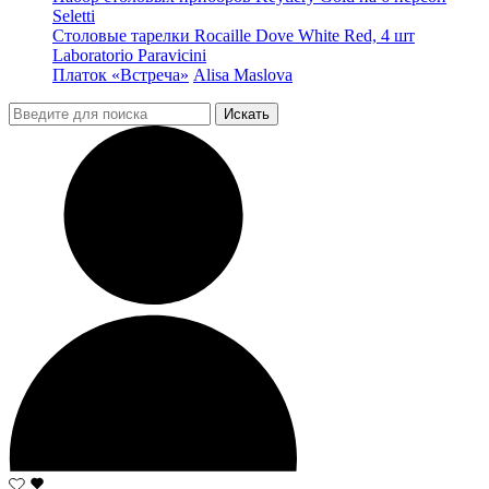
Seletti
Столовые тарелки Rocaille Dove White Red, 4 шт
Laboratorio Paravicini
Платок «Встреча»
Alisa Maslova