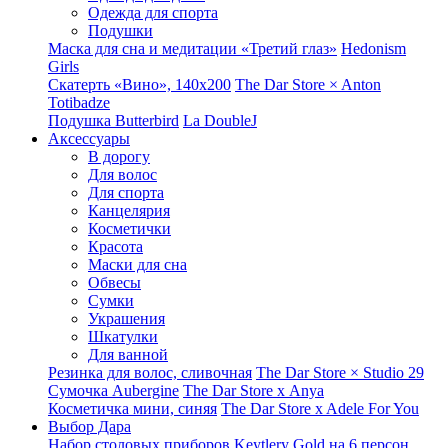
Одежда для спорта
Подушки
Маска для сна и медитации «Третий глаз»
Hedonism
Girls
Скатерть «Вино», 140х200
The Dar Store × Anton
Totibadze
Подушка Butterbird
La DoubleJ
Аксессуары
В дорогу
Для волос
Для спорта
Канцелярия
Косметички
Красота
Маски для сна
Обвесы
Сумки
Украшения
Шкатулки
Для ванной
Резинка для волос, сливочная
The Dar Store × Studio 29
Сумочка Aubergine
The Dar Store x Anya
Косметичка мини, синяя
The Dar Store x Adele For You
Выбор Дара
Набор столовых приборов Keytlery Gold на 6 персон