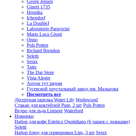
Georg Jensen
Ginori 1735
Hronika
Ichendorf
La DoubleJ
Laboratorio Paravicini
Mario Luca Giusti
Onno
Pols Potten
Richard Brendon
Seletti
Serax
Taitu
The Dar Store
Vista Alegre
Антон тут рядом
Гусевской хрустальный завод им. Мальцова
Посмотреть все
Десертная тарелка Water Lily
Wedgwood
Стакан для коктейлей Pum, 2 шт
Pols Potten
Ведро для льда Lismore
Waterford
Новинки
Набор для кофе Estetico Quotidiano (6 чашек с ложками)
Seletti
Набор блюд для сервировки Lips, 3 шт
Serax