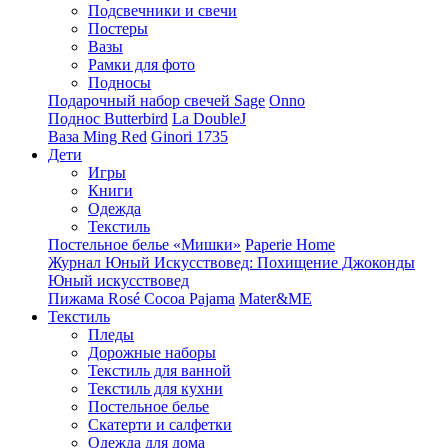
Подсвечники и свечи
Постеры
Вазы
Рамки для фото
Подносы
Подарочный набор свечей Sage
Onno
Поднос Butterbird
La DoubleJ
Ваза Ming Red
Ginori 1735
Дети
Игры
Книги
Одежда
Текстиль
Постельное белье «Мишки»
Paperie Home
Журнал Юный Искусствовед: Похищение Джоконды
Юный искусствовед
Пижама Rosé Cocoa Pajama
Mater&ME
Текстиль
Пледы
Дорожные наборы
Текстиль для ванной
Текстиль для кухни
Постельное белье
Скатерти и салфетки
Одежда для дома