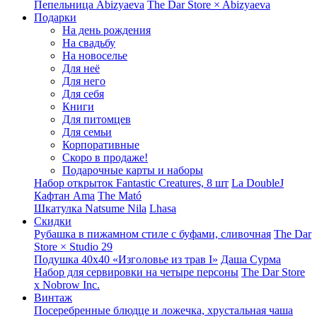
Пепельница Abizyaeva
The Dar Store × Abizyaeva
Подарки
На день рождения
На свадьбу
На новоселье
Для неё
Для него
Для себя
Книги
Для питомцев
Для семьи
Корпоративные
Скоро в продаже!
Подарочные карты и наборы
Набор открыток Fantastic Creatures, 8 шт
La DoubleJ
Кафтан Ama
The Mató
Шкатулка Natsume Nila
Lhasa
Скидки
Рубашка в пижамном стиле с буфами, сливочная
The Dar
Store × Studio 29
Подушка 40x40 «Изголовье из трав I»
Даша Сурма
Набор для сервировки на четыре персоны
The Dar Store
х Nobrow Inc.
Винтаж
Посеребренные блюдце и ложечка, хрустальная чаша