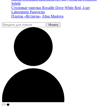
Seletti
Столовые тарелки Rocaille Dove White Red, 4 шт
Laboratorio Paravicini
Платок «Встреча»
Alisa Maslova