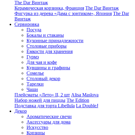
The Dar Винтаж
Керамическая корзинка, Франция
The Dar Винтаж
Фигурка из дерева «Дама с зонтиком», Япония
The Dar
Винтаж
Сервировка
Посуда
Бокалы и стаканы
Кухонные принадлежности
Столовые приборы
Ëмкости для хранения
Гурмэ
Для чая и кофе
Кувшины и графины
Сомелье
Столовый декор
Тарелки
Чаши
Плейсматы «Лето» II, 2 шт
Alisa Maslova
Набор ножей для пиццы
The Edition
Подставка для торта Libellula
La DoubleJ
Декор
Ароматические свечи
Аксессуары для дома
Искусство
Корзины