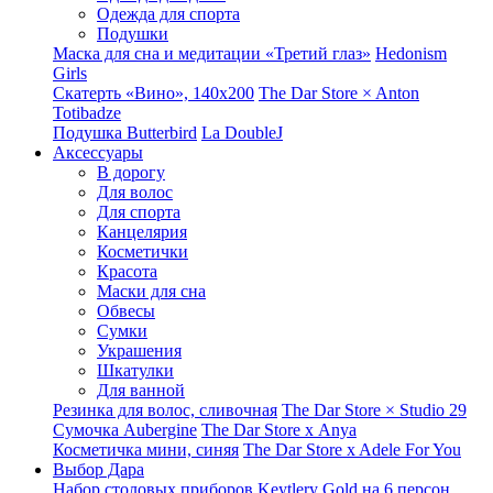
Одежда для спорта
Подушки
Маска для сна и медитации «Третий глаз»
Hedonism
Girls
Скатерть «Вино», 140х200
The Dar Store × Anton
Totibadze
Подушка Butterbird
La DoubleJ
Аксессуары
В дорогу
Для волос
Для спорта
Канцелярия
Косметички
Красота
Маски для сна
Обвесы
Сумки
Украшения
Шкатулки
Для ванной
Резинка для волос, сливочная
The Dar Store × Studio 29
Сумочка Aubergine
The Dar Store x Anya
Косметичка мини, синяя
The Dar Store x Adele For You
Выбор Дара
Набор столовых приборов Keytlery Gold на 6 персон