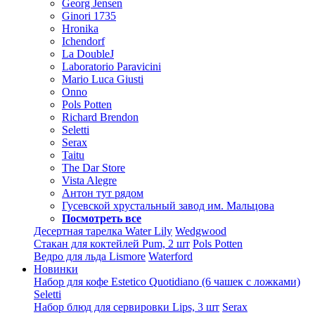
Georg Jensen
Ginori 1735
Hronika
Ichendorf
La DoubleJ
Laboratorio Paravicini
Mario Luca Giusti
Onno
Pols Potten
Richard Brendon
Seletti
Serax
Taitu
The Dar Store
Vista Alegre
Антон тут рядом
Гусевской хрустальный завод им. Мальцова
Посмотреть все
Десертная тарелка Water Lily
Wedgwood
Стакан для коктейлей Pum, 2 шт
Pols Potten
Ведро для льда Lismore
Waterford
Новинки
Набор для кофе Estetico Quotidiano (6 чашек с ложками)
Seletti
Набор блюд для сервировки Lips, 3 шт
Serax