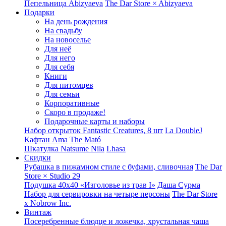
Пепельница Abizyaeva
The Dar Store × Abizyaeva
Подарки
На день рождения
На свадьбу
На новоселье
Для неё
Для него
Для себя
Книги
Для питомцев
Для семьи
Корпоративные
Скоро в продаже!
Подарочные карты и наборы
Набор открыток Fantastic Creatures, 8 шт
La DoubleJ
Кафтан Ama
The Mató
Шкатулка Natsume Nila
Lhasa
Скидки
Рубашка в пижамном стиле с буфами, сливочная
The Dar
Store × Studio 29
Подушка 40x40 «Изголовье из трав I»
Даша Сурма
Набор для сервировки на четыре персоны
The Dar Store
х Nobrow Inc.
Винтаж
Посеребренные блюдце и ложечка, хрустальная чаша