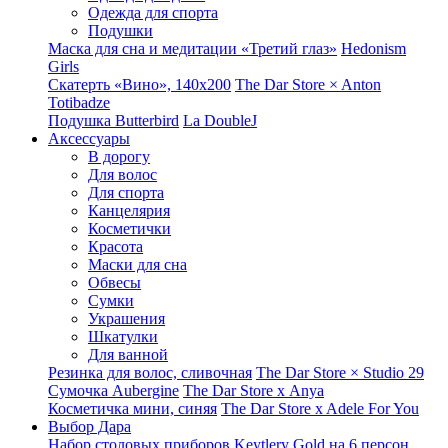
Одежда для спорта
Подушки
Маска для сна и медитации «Третий глаз»
Hedonism
Girls
Скатерть «Вино», 140х200
The Dar Store × Anton
Totibadze
Подушка Butterbird
La DoubleJ
Аксессуары
В дорогу
Для волос
Для спорта
Канцелярия
Косметички
Красота
Маски для сна
Обвесы
Сумки
Украшения
Шкатулки
Для ванной
Резинка для волос, сливочная
The Dar Store × Studio 29
Сумочка Aubergine
The Dar Store x Anya
Косметичка мини, синяя
The Dar Store x Adele For You
Выбор Дара
Набор столовых приборов Keytlery Gold на 6 персон