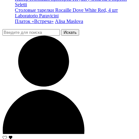
Seletti
Столовые тарелки Rocaille Dove White Red, 4 шт
Laboratorio Paravicini
Платок «Встреча»
Alisa Maslova