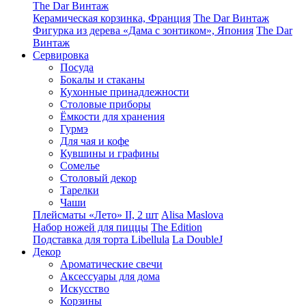
The Dar Винтаж
Керамическая корзинка, Франция
The Dar Винтаж
Фигурка из дерева «Дама с зонтиком», Япония
The Dar
Винтаж
Сервировка
Посуда
Бокалы и стаканы
Кухонные принадлежности
Столовые приборы
Ëмкости для хранения
Гурмэ
Для чая и кофе
Кувшины и графины
Сомелье
Столовый декор
Тарелки
Чаши
Плейсматы «Лето» II, 2 шт
Alisa Maslova
Набор ножей для пиццы
The Edition
Подставка для торта Libellula
La DoubleJ
Декор
Ароматические свечи
Аксессуары для дома
Искусство
Корзины