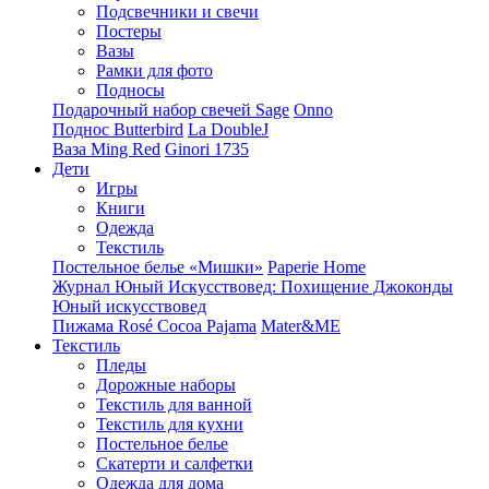
Подсвечники и свечи
Постеры
Вазы
Рамки для фото
Подносы
Подарочный набор свечей Sage
Onno
Поднос Butterbird
La DoubleJ
Ваза Ming Red
Ginori 1735
Дети
Игры
Книги
Одежда
Текстиль
Постельное белье «Мишки»
Paperie Home
Журнал Юный Искусствовед: Похищение Джоконды
Юный искусствовед
Пижама Rosé Cocoa Pajama
Mater&ME
Текстиль
Пледы
Дорожные наборы
Текстиль для ванной
Текстиль для кухни
Постельное белье
Скатерти и салфетки
Одежда для дома