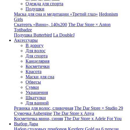
Одежда для спорта
Подушки
Маска для сна и медитации «Третий глаз»
Hedonism
Girls
Скатерть «Вино», 140х200
The Dar Store × Anton
Totibadze
Подушка Butterbird
La DoubleJ
Аксессуары
В дорогу
Для волос
Для спорта
Канцелярия
Косметички
Красота
Маски для сна
Обвесы
Сумки
Украшения
Шкатулки
Для ванной
Резинка для волос, сливочная
The Dar Store × Studio 29
Сумочка Aubergine
The Dar Store x Anya
Косметичка мини, синяя
The Dar Store x Adele For You
Выбор Дара
Набор столовых приборов Keytlery Gold на 6 персон