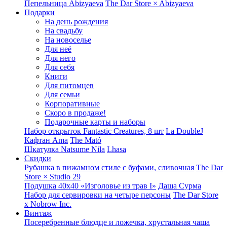
Пепельница Abizyaeva
The Dar Store × Abizyaeva
Подарки
На день рождения
На свадьбу
На новоселье
Для неё
Для него
Для себя
Книги
Для питомцев
Для семьи
Корпоративные
Скоро в продаже!
Подарочные карты и наборы
Набор открыток Fantastic Creatures, 8 шт
La DoubleJ
Кафтан Ama
The Mató
Шкатулка Natsume Nila
Lhasa
Скидки
Рубашка в пижамном стиле с буфами, сливочная
The Dar
Store × Studio 29
Подушка 40x40 «Изголовье из трав I»
Даша Сурма
Набор для сервировки на четыре персоны
The Dar Store
х Nobrow Inc.
Винтаж
Посеребренные блюдце и ложечка, хрустальная чаша