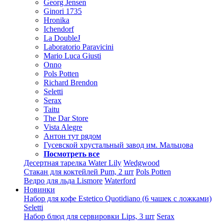
Georg Jensen
Ginori 1735
Hronika
Ichendorf
La DoubleJ
Laboratorio Paravicini
Mario Luca Giusti
Onno
Pols Potten
Richard Brendon
Seletti
Serax
Taitu
The Dar Store
Vista Alegre
Антон тут рядом
Гусевской хрустальный завод им. Мальцова
Посмотреть все
Десертная тарелка Water Lily
Wedgwood
Стакан для коктейлей Pum, 2 шт
Pols Potten
Ведро для льда Lismore
Waterford
Новинки
Набор для кофе Estetico Quotidiano (6 чашек с ложками)
Seletti
Набор блюд для сервировки Lips, 3 шт
Serax