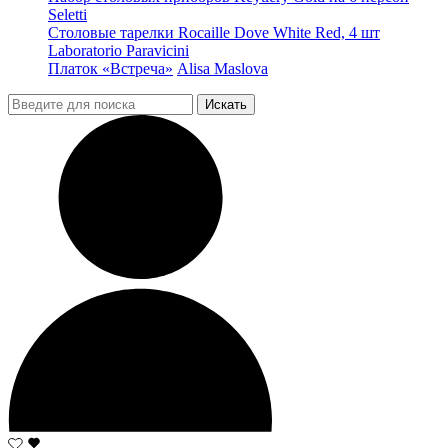
Seletti
Столовые тарелки Rocaille Dove White Red, 4 шт
Laboratorio Paravicini
Платок «Встреча»
Alisa Maslova