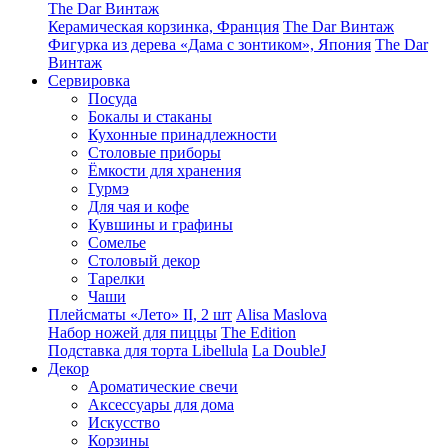
The Dar Винтаж
Керамическая корзинка, Франция
The Dar Винтаж
Фигурка из дерева «Дама с зонтиком», Япония
The Dar
Винтаж
Сервировка
Посуда
Бокалы и стаканы
Кухонные принадлежности
Столовые приборы
Ëмкости для хранения
Гурмэ
Для чая и кофе
Кувшины и графины
Сомелье
Столовый декор
Тарелки
Чаши
Плейсматы «Лето» II, 2 шт
Alisa Maslova
Набор ножей для пиццы
The Edition
Подставка для торта Libellula
La DoubleJ
Декор
Ароматические свечи
Аксессуары для дома
Искусство
Корзины