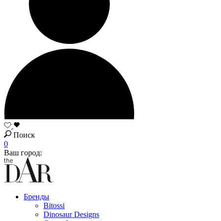
Поиск
0
Ваш город:
Бренды
Bitossi
Dinosaur Designs