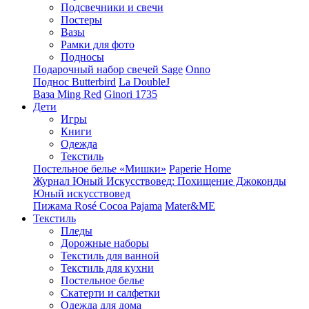
Подсвечники и свечи
Постеры
Вазы
Рамки для фото
Подносы
Подарочный набор свечей Sage
Onno
Поднос Butterbird
La DoubleJ
Ваза Ming Red
Ginori 1735
Дети
Игры
Книги
Одежда
Текстиль
Постельное белье «Мишки»
Paperie Home
Журнал Юный Искусствовед: Похищение Джоконды
Юный искусствовед
Пижама Rosé Cocoa Pajama
Mater&ME
Текстиль
Пледы
Дорожные наборы
Текстиль для ванной
Текстиль для кухни
Постельное белье
Скатерти и салфетки
Одежда для дома