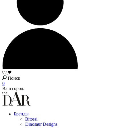
Поиск
0
Ваш город:
Бренды
Bitossi
Dinosaur Designs