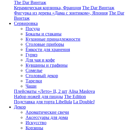
The Dar Винтаж
Керамическая корзинка, Франция
The Dar Винтаж
Фигурка из дерева «Дама с зонтиком», Япония
The Dar
Винтаж
Сервировка
Посуда
Бокалы и стаканы
Кухонные принадлежности
Столовые приборы
Ëмкости для хранения
Гурмэ
Для чая и кофе
Кувшины и графины
Сомелье
Столовый декор
Тарелки
Чаши
Плейсматы «Лето» II, 2 шт
Alisa Maslova
Набор ножей для пиццы
The Edition
Подставка для торта Libellula
La DoubleJ
Декор
Ароматические свечи
Аксессуары для дома
Искусство
Корзины