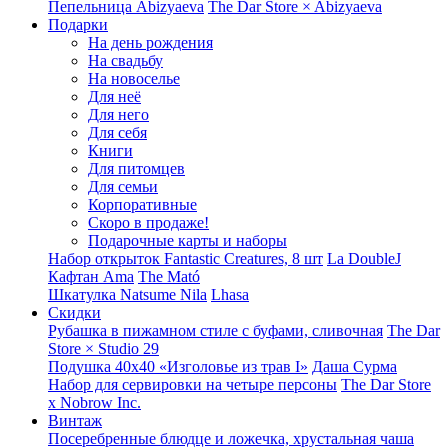
Пепельница Abizyaeva
The Dar Store × Abizyaeva
Подарки
На день рождения
На свадьбу
На новоселье
Для неё
Для него
Для себя
Книги
Для питомцев
Для семьи
Корпоративные
Скоро в продаже!
Подарочные карты и наборы
Набор открыток Fantastic Creatures, 8 шт
La DoubleJ
Кафтан Ama
The Mató
Шкатулка Natsume Nila
Lhasa
Скидки
Рубашка в пижамном стиле с буфами, сливочная
The Dar
Store × Studio 29
Подушка 40x40 «Изголовье из трав I»
Даша Сурма
Набор для сервировки на четыре персоны
The Dar Store
х Nobrow Inc.
Винтаж
Посеребренные блюдце и ложечка, хрустальная чаша