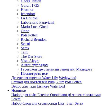
Georg Jensen
Ginori 1735
Hronika
Ichendorf
La DoubleJ
Laboratorio Paravicini
Mario Luca Giusti
Onno
Pols Potten
Richard Brendon
Seletti
Serax
Taitu
The Dar Store
Vista Alegre
Антон тут рядом
Гусевской хрустальный завод им. Мальцова
Посмотреть все
Десертная тарелка Water Lily
Wedgwood
Стакан для коктейлей Pum, 2 шт
Pols Potten
Ведро для льда Lismore
Waterford
Новинки
Набор для кофе Estetico Quotidiano (6 чашек с ложками)
Seletti
Набор блюд для сервировки Lips, 3 шт
Serax