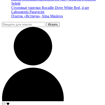
Seletti
Столовые тарелки Rocaille Dove White Red, 4 шт
Laboratorio Paravicini
Платок «Встреча»
Alisa Maslova