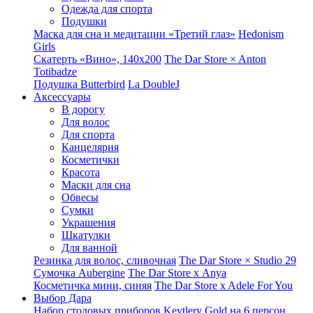
Одежда для спорта
Подушки
Маска для сна и медитации «Третий глаз»
Hedonism
Girls
Скатерть «Вино», 140х200
The Dar Store × Anton
Totibadze
Подушка Butterbird
La DoubleJ
Аксессуары
В дорогу
Для волос
Для спорта
Канцелярия
Косметички
Красота
Маски для сна
Обвесы
Сумки
Украшения
Шкатулки
Для ванной
Резинка для волос, сливочная
The Dar Store × Studio 29
Сумочка Aubergine
The Dar Store x Anya
Косметичка мини, синяя
The Dar Store x Adele For You
Выбор Дара
Набор столовых приборов Keytlery Gold на 6 персон