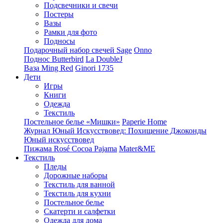
Подсвечники и свечи
Постеры
Вазы
Рамки для фото
Подносы
Подарочный набор свечей Sage
Onno
Поднос Butterbird
La DoubleJ
Ваза Ming Red
Ginori 1735
Дети
Игры
Книги
Одежда
Текстиль
Постельное белье «Мишки»
Paperie Home
Журнал Юный Искусствовед: Похищение Джоконды
Юный искусствовед
Пижама Rosé Cocoa Pajama
Mater&ME
Текстиль
Пледы
Дорожные наборы
Текстиль для ванной
Текстиль для кухни
Постельное белье
Скатерти и салфетки
Одежда для дома