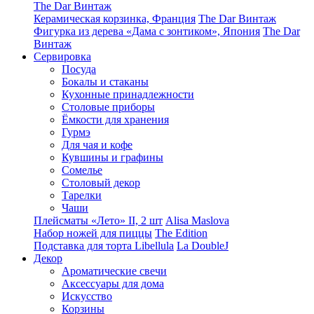
The Dar Винтаж
Керамическая корзинка, Франция
The Dar Винтаж
Фигурка из дерева «Дама с зонтиком», Япония
The Dar
Винтаж
Сервировка
Посуда
Бокалы и стаканы
Кухонные принадлежности
Столовые приборы
Ëмкости для хранения
Гурмэ
Для чая и кофе
Кувшины и графины
Сомелье
Столовый декор
Тарелки
Чаши
Плейсматы «Лето» II, 2 шт
Alisa Maslova
Набор ножей для пиццы
The Edition
Подставка для торта Libellula
La DoubleJ
Декор
Ароматические свечи
Аксессуары для дома
Искусство
Корзины