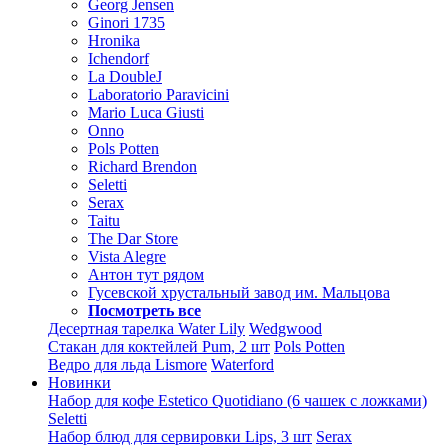
Georg Jensen
Ginori 1735
Hronika
Ichendorf
La DoubleJ
Laboratorio Paravicini
Mario Luca Giusti
Onno
Pols Potten
Richard Brendon
Seletti
Serax
Taitu
The Dar Store
Vista Alegre
Антон тут рядом
Гусевской хрустальный завод им. Мальцова
Посмотреть все
Десертная тарелка Water Lily
Wedgwood
Стакан для коктейлей Pum, 2 шт
Pols Potten
Ведро для льда Lismore
Waterford
Новинки
Набор для кофе Estetico Quotidiano (6 чашек с ложками)
Seletti
Набор блюд для сервировки Lips, 3 шт
Serax