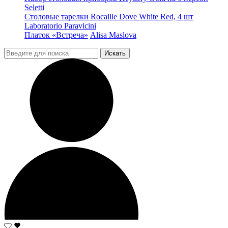
Seletti
Столовые тарелки Rocaille Dove White Red, 4 шт
Laboratorio Paravicini
Платок «Встреча»
Alisa Maslova