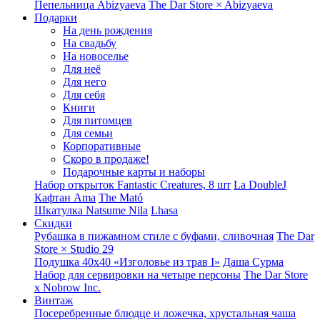
Пепельница Abizyaeva
The Dar Store × Abizyaeva
Подарки
На день рождения
На свадьбу
На новоселье
Для неё
Для него
Для себя
Книги
Для питомцев
Для семьи
Корпоративные
Скоро в продаже!
Подарочные карты и наборы
Набор открыток Fantastic Creatures, 8 шт
La DoubleJ
Кафтан Ama
The Mató
Шкатулка Natsume Nila
Lhasa
Скидки
Рубашка в пижамном стиле с буфами, сливочная
The Dar
Store × Studio 29
Подушка 40x40 «Изголовье из трав I»
Даша Сурма
Набор для сервировки на четыре персоны
The Dar Store
х Nobrow Inc.
Винтаж
Посеребренные блюдце и ложечка, хрустальная чаша