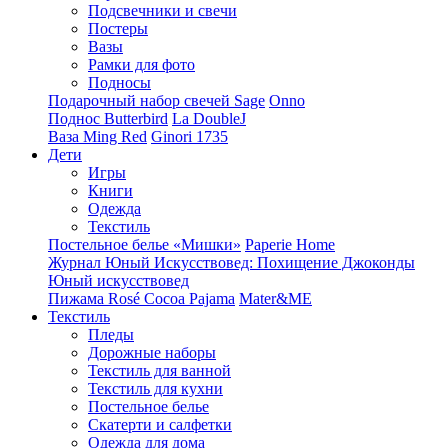
Подсвечники и свечи
Постеры
Вазы
Рамки для фото
Подносы
Подарочный набор свечей Sage
Onno
Поднос Butterbird
La DoubleJ
Ваза Ming Red
Ginori 1735
Дети
Игры
Книги
Одежда
Текстиль
Постельное белье «Мишки»
Paperie Home
Журнал Юный Искусствовед: Похищение Джоконды
Юный искусствовед
Пижама Rosé Cocoa Pajama
Mater&ME
Текстиль
Пледы
Дорожные наборы
Текстиль для ванной
Текстиль для кухни
Постельное белье
Скатерти и салфетки
Одежда для дома