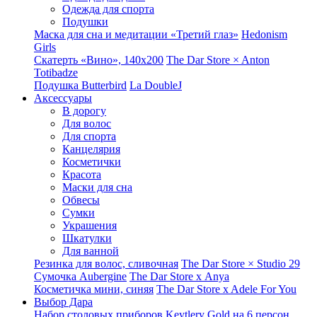
Одежда для спорта
Подушки
Маска для сна и медитации «Третий глаз»
Hedonism
Girls
Скатерть «Вино», 140х200
The Dar Store × Anton
Totibadze
Подушка Butterbird
La DoubleJ
Аксессуары
В дорогу
Для волос
Для спорта
Канцелярия
Косметички
Красота
Маски для сна
Обвесы
Сумки
Украшения
Шкатулки
Для ванной
Резинка для волос, сливочная
The Dar Store × Studio 29
Сумочка Aubergine
The Dar Store x Anya
Косметичка мини, синяя
The Dar Store x Adele For You
Выбор Дара
Набор столовых приборов Keytlery Gold на 6 персон