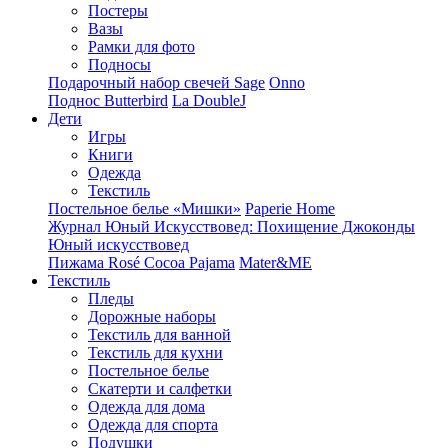
Постеры
Вазы
Рамки для фото
Подносы
Подарочный набор свечей Sage
Onno
Поднос Butterbird
La DoubleJ
Дети
Игры
Книги
Одежда
Текстиль
Постельное белье «Мишки»
Paperie Home
Журнал Юный Искусствовед: Похищение Джоконды
Юный искусствовед
Пижама Rosé Cocoa Pajama
Mater&ME
Текстиль
Пледы
Дорожные наборы
Текстиль для ванной
Текстиль для кухни
Постельное белье
Скатерти и салфетки
Одежда для дома
Одежда для спорта
Подушки