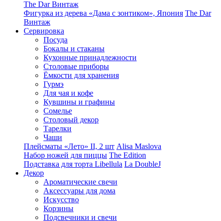
The Dar Винтаж
Фигурка из дерева «Дама с зонтиком», Япония
The Dar
Винтаж
Сервировка
Посуда
Бокалы и стаканы
Кухонные принадлежности
Столовые приборы
Ëмкости для хранения
Гурмэ
Для чая и кофе
Кувшины и графины
Сомелье
Столовый декор
Тарелки
Чаши
Плейсматы «Лето» II, 2 шт
Alisa Maslova
Набор ножей для пиццы
The Edition
Подставка для торта Libellula
La DoubleJ
Декор
Ароматические свечи
Аксессуары для дома
Искусство
Корзины
Подсвечники и свечи