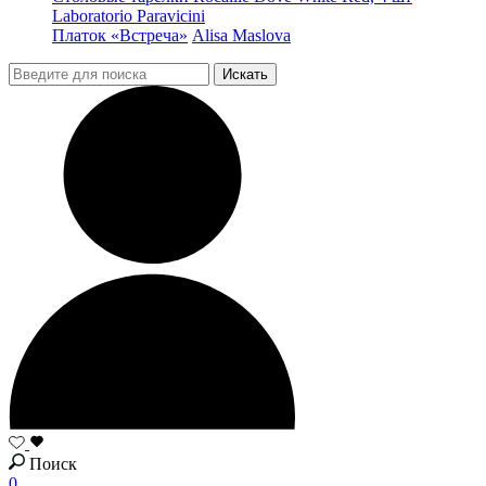
Laboratorio Paravicini
Платок «Встреча»
Alisa Maslova
Поиск
0