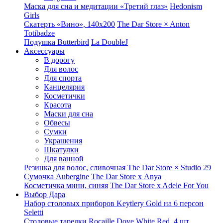
Маска для сна и медитации «Третий глаз»
Hedonism
Girls
Скатерть «Вино», 140х200
The Dar Store × Anton
Totibadze
Подушка Butterbird
La DoubleJ
Аксессуары
В дорогу
Для волос
Для спорта
Канцелярия
Косметички
Красота
Маски для сна
Обвесы
Сумки
Украшения
Шкатулки
Для ванной
Резинка для волос, сливочная
The Dar Store × Studio 29
Сумочка Aubergine
The Dar Store x Anya
Косметичка мини, синяя
The Dar Store x Adele For You
Выбор Дара
Набор столовых приборов Keytlery Gold на 6 персон
Seletti
Столовые тарелки Rocaille Dove White Red, 4 шт