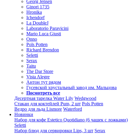
Georg Jensen
Ginori 1735
Hronika
Ichendorf
La DoubleJ
Laboratorio Paravicini
Mario Luca Giusti
Onno
Pols Potten
Richard Brendon
Seletti
Serax
Taitu
The Dar Store
Vista Alegre
Антон тут рядом
Гусевской хрустальный завод им. Мальцова
Посмотреть все
Десертная тарелка Water Lily
Wedgwood
Стакан для коктейлей Pum, 2 шт
Pols Potten
Ведро для льда Lismore
Waterford
Новинки
Набор для кофе Estetico Quotidiano (6 чашек с ложками)
Seletti
Набор блюд для сервировки Lips, 3 шт
Serax