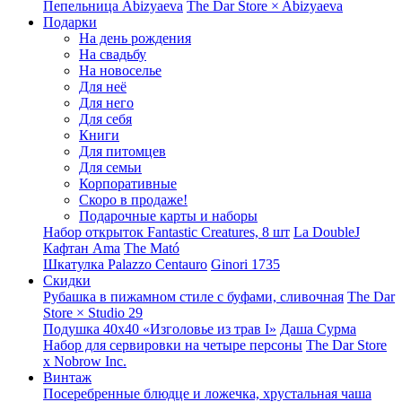
Пепельница Abizyaeva
The Dar Store × Abizyaeva
Подарки
На день рождения
На свадьбу
На новоселье
Для неё
Для него
Для себя
Книги
Для питомцев
Для семьи
Корпоративные
Скоро в продаже!
Подарочные карты и наборы
Набор открыток Fantastic Creatures, 8 шт
La DoubleJ
Кафтан Ama
The Mató
Шкатулка Palazzo Centauro
Ginori 1735
Скидки
Рубашка в пижамном стиле с буфами, сливочная
The Dar
Store × Studio 29
Подушка 40x40 «Изголовье из трав I»
Даша Сурма
Набор для сервировки на четыре персоны
The Dar Store
х Nobrow Inc.
Винтаж
Посеребренные блюдце и ложечка, хрустальная чаша